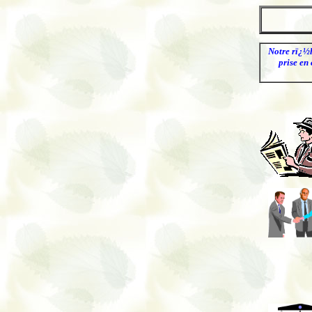
.
Notre rï¿½l
prise en