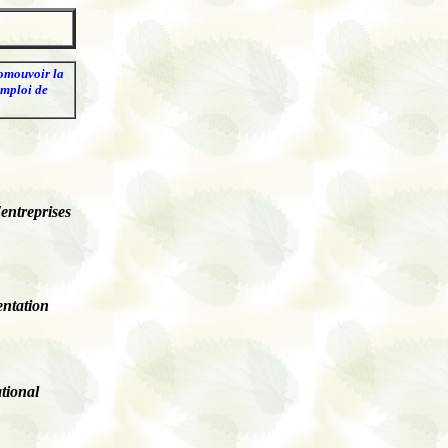
romouvoir la
emploi de
entreprises
ntation
tional