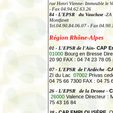
rue Henri Vienne- Immeuble le 
- Fax 04.94.62.63.26
84
- L'EPSR du Vaucluse
-ZA 
Montfavet
Tel.04.90.84.06.07 - Fax 04.90.
Région Rhône-Alpes
01
- L'EPSR de l'Ain
- CAP E
01000
Bourg en Bresse Direc
20 90 FAX : 04 74 23 78 05
07
- L'EPSR de l'Ardèche
-
C
ZI du Lac
07002
Privas ced
04 75 66 7300 FAX : 04 75 
26
- L'EPSR de la Drome -
C
26000
Valence Directeur : M
75 43 16 84
38
-
CAP EMPLOI ISÈRE
Oh