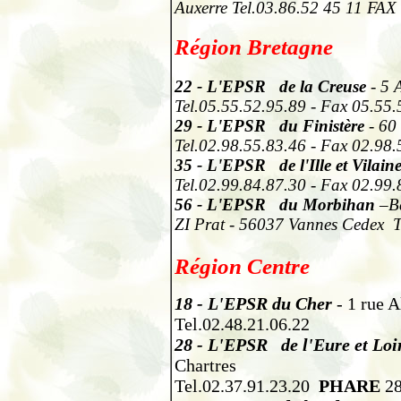
Auxerre Tel.03.86.52 45 11 FAX
Région Bretagne
22
- L'EPSR de la Creuse
- 5 
Tel.05.55.52.95.89 - Fax 05.55.
29
- L'EPSR du Finistère
- 60
Tel.02.98.55.83.46 - Fax 02.98.
35
- L'EPSR de l'Ille et Vilain
Tel.02.99.84.87.30 - Fax 02.99.
56
- L'EPSR du Morbihan
–Bâ
ZI Prat - 56037 Vannes Cedex T
Région Centre
18
-
L'EPSR du Cher
- 1 rue 
Tel.02.48.21.06.22
28
-
L'EPSR de
l'Eure et Loi
Chartres
Tel.02.37.91.23.20
PHARE
28