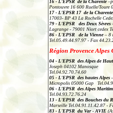
16
- L'EPSR de la Charente
–p
Pontouvre 16 600 Ruelle/Toure 
17
- L'EPSR 17
de la Charent
17003- BP 43 La Rochelle Cedex
79
- L'EPSR des Deux Sèvres
–
Lagrange - 79001 Niort cedex Te
86
- L'EPSR de la Vienne
– 8 
Tel.05.49.44.97.97 - Fax 44.23.
Région Provence Alpes 
04
- L'EPSR des Alpes de Haut
Joseph 04102 Manosque
Tel.04.92.70.74.60
05
- L'EPSR des hautes Alpes
Micropolis
05000 Gap
Tel.04.
06
- L'EPSR des Alpes Maritim
Tel.04.93.72.76.24
13
- L'EPSR des Bouches du 
Marseille Tel.04.91.11.42.87 - 
83
- L'EPSR du Var
-
AVIE
(As