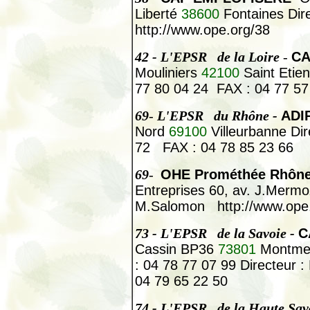
Liberté
38600
Fontaines Dire
http://www.ope.org/38
42
- L'EPSR de la Loire
-
CA
Mouliniers
42100
Saint Etien
77 80 04 24
FAX : 04 77 57
69
-
L'EPSR du Rhône -
ADI
Nord
69100
Villeurbanne Di
72
FAX : 04 78 85 23 66
69
-
OHE Prométhée Rhôn
Entreprises 60, av. J.Merm
M.Salomon
http://www.ope
73
- L'EPSR de la Savoie -
C
Cassin BP36
73801
Montmel
: 04 78 77 07 99 Directeur 
04 79 65 22 50
74
- L'EPSR de la Haute Sav