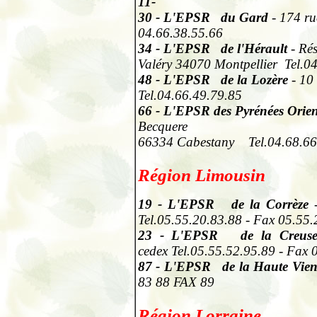
11-
30
- L'EPSR du Gard
- 174 ru
04.66.38.55.66
34
- L'EPSR de l'Hérault
- Ré
Valéry 34070 Montpellier Tel.0
48
- L'EPSR de la Lozère
- 10
Tel.04.66.49.79.85
66
- L'EPSR des Pyrénées Orien
Becquere
66334 Cabestany Tel.04.68.66.
Région Limousin
19
- L'EPSR de la
Corrèze
-
Tel.05.55.20.83.88 - Fax 05.55.
23
- L'EPSR de la Creus
cedex Tel.05.55.52.95.89 - Fax 
87
- L'EPSR de la Haute Vie
83 88 FAX 89
Région Lorraine