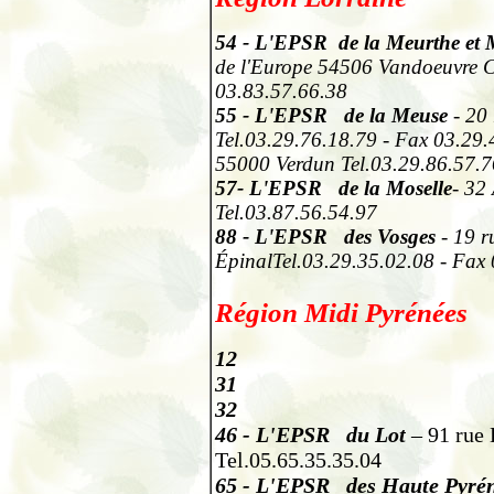
54
- L'EPSR de la Meurthe et
de l'Europe 54506 Vandoeuvre C
03.83.57.66.38
55
- L'EPSR de la
Meuse
- 20 
Tel.03.29.76.18.79 - Fax 03.29
55000 Verdun Tel.03.29.86.57.7
57
- L'EPSR de la
Moselle
- 32
Tel.03.87.56.54.97
88
- L'EPSR des
Vosges
- 19 r
ÉpinalTel.03.29.35.02.08 - Fax
Région Midi Pyrénées
12
31
32
46
-
L'EPSR du Lot
– 91 rue 
Tel.05.65.35.35.04
65
-
L'EPSR des Haute Pyrén