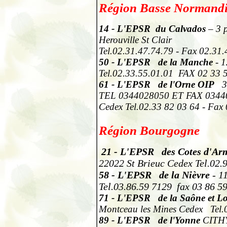
Région Basse Normand
14
- L'EPSR du Calvados
– 3 
Herouville St Clair
Tel.02.31.47.74.79 - Fax 02.31.
50
- L'EPSR de la Manche
- 1
Tel.02.33.55.01.01
FAX 02 33 
61
- L'EPSR de l'Orne
OIP
3
TEL 0344028050 ET FAX 0344
Cedex Tel.02.33 82 03 64 - Fax
Région Bourgogne
21
-
L'EPSR des Cotes d'Ar
22022 St Brieuc Cedex Tel.02.
58
-
L'EPSR de la Nièvre
- 1
Tel.03.86.59 7129
fax 03 86 5
71
- L'EPSR de la Saône et Lo
Montceau les Mines Cedex Tel.
89
- L'EPSR de l'Yonne
CITHY