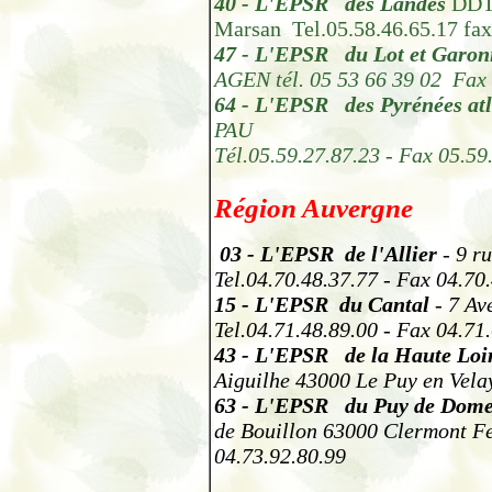
40
-
L'EPSR des Landes
DDTE
Marsan Tel.05.58.46.65.17 fax
47
-
L'EPSR du Lot et Garon
AGEN tél. 05 53 66 39 02 Fax
64
-
L'EPSR des Pyrénées atl
PAU
Tél.05.59.27.87.23 - Fax 05.59
Région Auvergne
03
-
L'EPSR de l'Allier
-
9 r
Tel.04.70.48.37.77 - Fax 04.70
15
-
L'EPSR du Cantal
- 7 Av
Tel.04.71.48.89.00 - Fax 04.71
43
-
L'EPSR de la Haute Loi
Aiguilhe 43000 Le Puy en Velay
63
-
L'EPSR du Puy de Dom
de Bouillon 63000 Clermont Fe
04.73.92.80.99