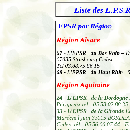
Liste des E.P.S.R
.
EPSR par Région
Région Alsace
67
- L'EPSR du Bas Rhin
– D
67085 Strasbourg Cedex
Tél.
03.88.75.86.15
68
- L'EPSR du Haut Rhin
- 
Région Aquitaine
24
-
L'EPSR de la Dordogne
Périgueux tél.: 05 53 02 88 35 
33
-
L'EPSR de la Gironde
E
Maréchal juin 33015 BORDE
Cedex
tél.: 05 56 00 07 44 - F