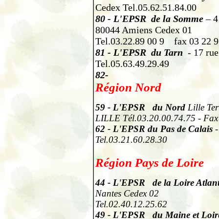
Cedex Tel.05.62.51.84.00
80
-
L'EPSR de la Somme
– 4
80044 Amiens Cedex 01
Tel.03.22.89 00 9
fax 03 22 
81
-
L'EPSR du Tarn
- 17 rue
Tel.05.63.49.29.49
82-
Région Nord
59
- L'EPSR du Nord
Lille Te
LILLE Tél.03.20.00.74.75 - Fa
62
- L'EPSR du Pas de Calais
Tel.03.21.60.28.30
Région Pays de Loire
44
- L'EPSR de la Loire Atlan
Nantes Cedex 02
Tel.02.40.12.25.62
49
- L'EPSR du Maine et Loir