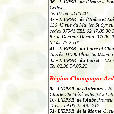
36
-
L'EPSR de l'Indre
- Bou
Cedex
Tel.02.54.53.80.40
37
-
L'EPSR de l'Indre et Loi
136 45 rue du Murier St Syr su
cedex 37541 TEL 02.47.85.30.
8 rue Docteur Herpin 37000 To
02.47.75.25.01
41
-
L'EPSR du Loire et Che
Jaurès 41000 Blois
Tel.02.54.
45
-
L'EPSR du Loiret
- 122 
Tel.02.38.54.05.23
Région Champagne Ard
08
- L'EPSR des Ardennes
- 20
Charleville MézièresTel.03 24 5
10
- L'EPSR de l'Aube
Prométh
Troyes Tel.03.25.492.717
51
- L'EPSR de la Marne
-3, r