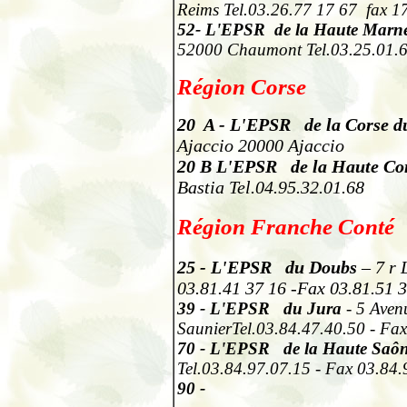
Reims Tel.03.26.77 17 67
fax 1
52
- L'EPSR
de la Haute Marn
52000 Chaumont Tel.03.25.01.
Région Corse
20 A
-
L'EPSR de la Corse d
Ajaccio 20000 Ajaccio
20
B
L'EPSR de la
Haute
Co
Bastia Tel.04.95.32.01.68
Région Franche Conté
25
-
L'EPSR du Doubs
– 7 r 
03.81.41 37 16 -Fax 03.81.51 
39
- L'EPSR du Jura
- 5 Aven
SaunierTel.03.84.47.40.50 - Fa
70
- L'EPSR de la Haute Saô
Tel.03.84.97.07.15 - Fax 03.84.
90 -