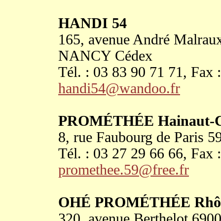
HANDI 54
165, avenue André Malrau
NANCY Cédex
Tél. : 03 83 90 71 71, Fax 
handi54@wandoo.fr
PROMÉTHÉE Hainaut-C
8, rue Faubourg de Pari
Tél. : 03 27 29 66 66, Fax 
promethee.59@free.fr
OHÉ PROMÉTHÉE Rhô
320, avenue Berthelot 690