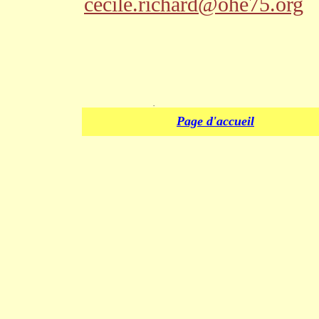
cecile.richard@ohe75.org
.
Page d'accueil