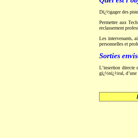
Quel est l'ob
Dï¿½gager des piste
Permettre aux Tech
reclassement profes
Les intervenants, a
personnelles et prof
Sorties envi
L’insertion directe 
gï¿½nï¿½ral, d’une
.