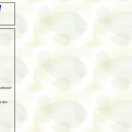
l
’obtenir
s des