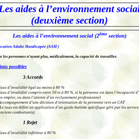
Les aides à l’environnement socia
(deuxième section)
ème
Les aides à l’environnement social (2
section)
location Adulte Handicapée (AAH
)
 les personnes n’ayant plus, médicalement, la capacité de travailler.
ions possibles
3 Accords
Taux d’invalidité égal au moins à 80 %
Taux d’invalidité compris entre 50 et à 80 %, si la personne est dans l’incapacité d
un emploi, ou dans l’attente d’un reclassement professionnel
Accompagnement d’une décision d’orientation de la personne vers un CAT
(Le taux est défini en application d’un guide barème spécifique géré par les service
anciens combattants).
1 Rejet
Taux d’invalidité inférieur à 80 %