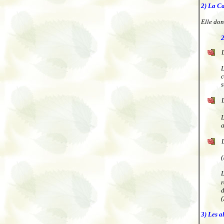
2) La Ca
Elle don
2
L
c
s
L
a
(
L
r
d
(
3) Les 