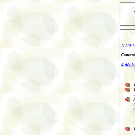
.
1) L’Al
Concerne
4 décis