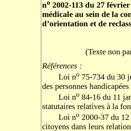
o
n
2002-113 du 27 février 
médicale au sein de la c
d’orientation et de recla
(Texte non pa
Références :
o
Loi n
75-734 du 30 ju
des personnes handicapées 
o
Loi n
84-16 du 11 jan
statutaires relatives à la fo
o
Loi n
2000-37 du 12 a
citoyens dans leurs relation