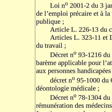
o
Loi n
2001-2 du 3 jan
de l’emploi précaire et à l
publique ;
Article L. 226-13 du co
Articles L. 323-11 et D.
du travail ;
o
Décret n
93-1216 du 
barème applicable pour l’at
aux personnes handicapées 
o
décret n
95-1000 du 6
déontologie médicale ;
o
Décret n
78-1304 du 
rémunération des médecins 