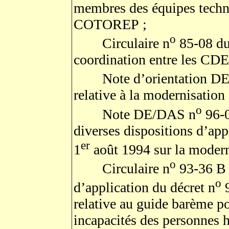
membres des équipes techn
COTOREP ;
o
Circulaire n
85-08 du 
coordination entre les CD
Note d’orientation DE
relative à la modernisati
o
Note DE/DAS n
96-0
diverses dispositions d’app
er
1
août 1994 sur la mode
o
Circulaire n
93-36 B 
o
d’application du décret n
9
relative au guide barème po
incapacités des personnes 