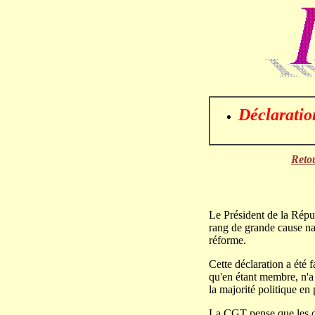
Déclarati
Reto
Le Président de la Répu
rang de grande cause nati
réforme.
Cette déclaration a été 
qu'en étant membre, n'a 
la majorité politique en
La CGT pense que les dr