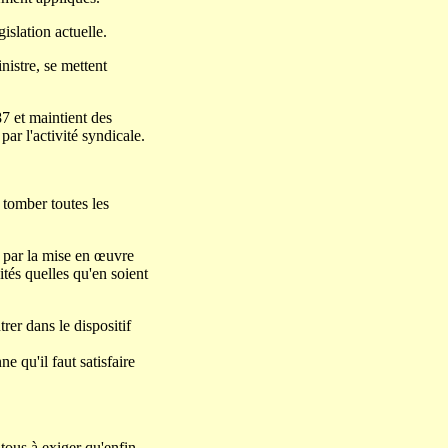
islation actuelle.
nistre, se mettent
87 et maintient des
par l'activité syndicale.
 tomber toutes les
t par la mise en œuvre
ités quelles qu'en soient
rer dans le dispositif
e qu'il faut satisfaire
tous à exiger qu'enfin,