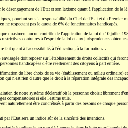
r le désengagement de l'Etat et son laxisme quant à l'application de la lég
liques, pourtant sous la responsabilité du Chef de l'Etat et du Premier mi
 en ne respectant pas le quota de 6% de fonctionnaires handicapés.
ique quasiment aucun contrôle de l'application de la loi du 10 juillet 19
s restrictives contraires à l'esprit de la loi et aux jurisprudences obtenues 
e fait quant à l'accessibilité, à l'éducation, à la formation…
envisagée doit reposer sur l'établissement de droits collectifs qui feront
personnes handicapées d'être réellement des citoyens à part entière.
ffirmation du libre choix de sa vie (établissement ou milieu ordinaire) e
n qui n'est rien d'autre que le droit à la réparation intégrale des incapac
aintien de notre système déclaratif où la personne choisit librement d'ent
ges compensatoires si elle l'estime utile.
vent naturellement être concrétisés à partir des besoins de chaque personn
ti par l'Etat sera un indice sûr de la sincérité des intentions.
salariés handicapés ou non déjà engagés dans la lutte pour l'emploi de 