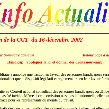
on de la CGT du 16 décembre 2002
ur Sommaire actualité
Retour
page d'a
Handicap : appliquer la loi et donner des droits nouveaux
blique a annoncé que l'action en faveur des personnes handicapées serai
onale et que le dispositif législatif et réglementaire en leur faveur ferai
faite au Conseil national consultatif des personnes handicapées où déli
pas été invitée. Même si cette omission n'est pas intentionnelle, elle mar
 place pour les représentants du monde du travail.
oits des personnes handicapées doivent être remis à niveau et effectiv