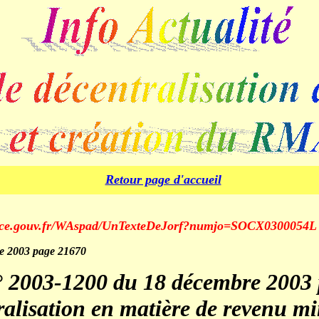
Retour page d'accueil
ance.gouv.fr/WAspad/UnTexteDeJorf?numjo=SOCX0300054L
e 2003 page 21670
 2003-1200 du 18 décembre 2003 
ralisation en matière de revenu 