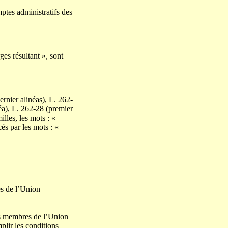
ptes administratifs des
ges résultant », sont
rnier alinéas), L. 262-
éa), L. 262-28 (premier
illes, les mots : «
és par les mots : «
es de l’Union
ats membres de l’Union
plir les conditions