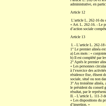
administrative, en parti
Article 12
L’article L. 262-16 du co
« Art. L. 262-16. - Le 
d’action sociale compét
Article 13
I. - L’article L. 262-18 
1° Le premier alinéa est
a) Les mots : « conjoint
b) Il est complété par 
2° Après le premier aliné
« Les personnes circulan
à l’exercice des activit
résidence fixe, élisent
sociale, situé ou non d
3° Au troisième alinéa, 
le président du conseil 
résultat, par le représen
II. - L’article L. 111-3
« Les dispositions du p
d’insertion. »