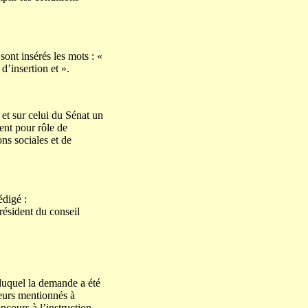
 sont insérés les mots : «
d’insertion et ».
et sur celui du Sénat un
ent pour rôle de
ons sociales et de
édigé :
résident du conseil
 duquel la demande a été
eurs mentionnés à
ncours à l’instruction