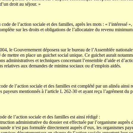
d’un droit au séjour. »
code de l’action sociale et des familles, après les mots : « l’intéressé »,
omplète sur les droits et obligations de l’allocataire du revenu minimum 
04, le Gouvernement déposera sur le bureau de l’Assemblée nationale 
é de mettre en place un guichet social unique. Ce guichet aurait notamm
ions administratives et techniques concernant l’ensemble d’aide et d’acti
ns relatives aux demandes de minima sociaux ou d’emplois aidés.
ode de l’action sociale et des familles est complété par un alinéa ainsi r
s payeurs mentionnés à l’article L 262-30 et ayant reçu l’agrément du p
de de l’action sociale et des familles est ainsi rédigé :
struction administrative du dossier est effectuée par l’organisme auprès
ande n’est pas formulée directement auprès d’eux, les organismes pay
es services départementaux en charge de l’action sociale apportent leur co