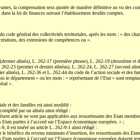
antes, la compensation sera ajustée de manière définitive au vu des com
dans la loi de finances suivant l’établissement desdits comptes.
u code général des collectivités territoriales, après les mots : « des char
 créations, des extensions de compétences ou ».
dernier alinéa), L. 262-17 (première phrase), L. 262-19 (deuxième et de
 262-23 (premier et dernier alinéas), L. 262-24, L. 262-27 (second alin
ier alinéa), L. 262-36 et L. 262-44 du code de l’action sociale et des fam
ans le département » ou les mots : « représentant de l’Etat » sont remplac
éral ».
le et des familles est ainsi modifié :
 complété par un alinéa ainsi rédigé :
ésent article ne sont pas applicables aux ressortissants des Etats membr
s Etats parties à l’accord sur l’Espace économique européen. » ;
-9, il est inséré un article L. 262-9-1 ainsi rédigé :
ur le bénéfice du revenu minimum d’insertion, les ressortissants des Et
s Etats parties à l’accord sur l’Espace économique européen doivent rem