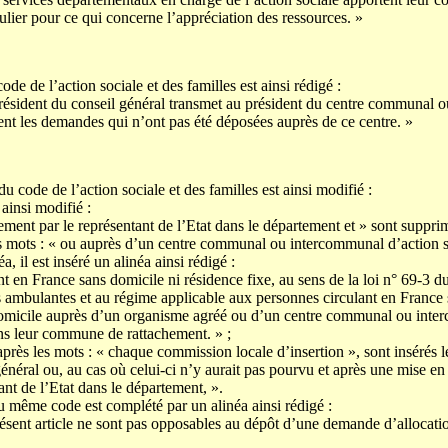
culier pour ce qui concerne l’appréciation des ressources. »
de de l’action sociale et des familles est ainsi rédigé :
président du conseil général transmet au président du centre communal
ent les demandes qui n’ont pas été déposées auprès de ce centre. »
du code de l’action sociale et des familles est ainsi modifié :
 ainsi modifié :
ement par le représentant de l’Etat dans le département et » sont suppri
les mots : « ou auprès d’un centre communal ou intercommunal d’action s
a, il est inséré un alinéa ainsi rédigé :
t en France sans domicile ni résidence fixe, au sens de la loi n° 69-3 du
és ambulantes et au régime applicable aux personnes circulant en France
 domicile auprès d’un organisme agréé ou d’un centre communal ou inte
ans leur commune de rattachement. » ;
après les mots : « chaque commission locale d’insertion », sont insérés l
général ou, au cas où celui-ci n’y aurait pas pourvu et après une mise e
tant de l’Etat dans le département, ».
 du même code est complété par un alinéa ainsi rédigé :
résent article ne sont pas opposables au dépôt d’une demande d’alloca