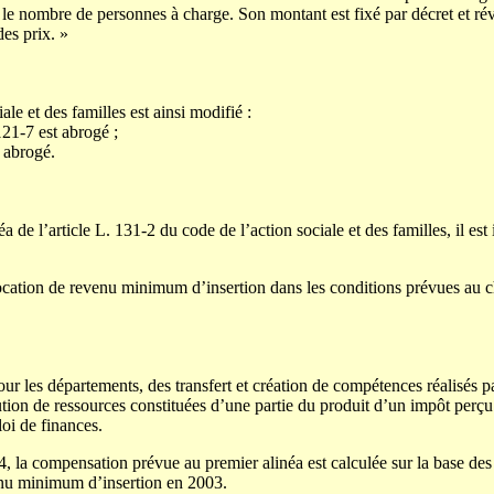
le nombre de personnes à charge. Son montant est fixé par décret et rév
des prix. »
le et des familles est ainsi modifié :
121-7 est abrogé ;
t abrogé.
de l’article L. 131-2 du code de l’action sociale et des familles, il est 
location de revenu minimum d’insertion dans les conditions prévues au ch
our les départements, des transfert et création de compétences réalisés pa
tion de ressources constituées d’une partie du produit d’un impôt perçu 
loi de finances.
4, la compensation prévue au premier alinéa est calculée sur la base d
enu minimum d’insertion en 2003.