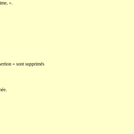
ime, ».
nsertion » sont supprimés
mée.