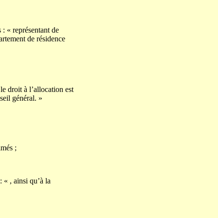
 : « représentant de
partement de résidence
 droit à l’allocation est
seil général. »
imés ;
« , ainsi qu’à la