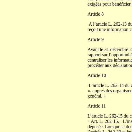
exigées pour bénéficier 
Article 8
A l’article L. 262-13 du 
reçoit une information c
Article 9
Avant le 31 décembre 20
rapport sur l’opportunit
centraliser les informat
procéder aux déclaratio
Article 10
L’article L. 262-14 du c
«- auprès des organisme
général. »
Article 11
L’article L. 262-15 du co
« Art. L. 262-15. - L’in
déposée. Lorsque la dem
l’article L. 262-30 et l