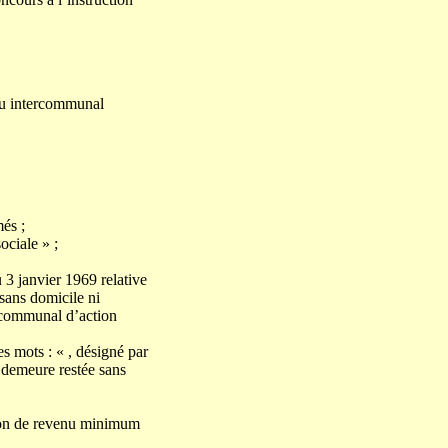
 ou intercommunal
més ;
ociale » ;
 3 janvier 1969 relative
 sans domicile ni
rcommunal d’action
es mots : « , désigné par
n demeure restée sans
tion de revenu minimum