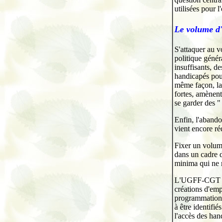
utilisées pour l'
Le volume d'
S'attaquer au v
politique génér
insuffisants, d
handicapés pour
même façon, la 
fortes, amènent
se garder des "
Enfin, l'aband
vient encore réd
Fixer un volume
dans un cadre d
minima qui ne 
L'UGFF-CGT rev
créations d'emp
programmation p
à être identifi
l'accès des han