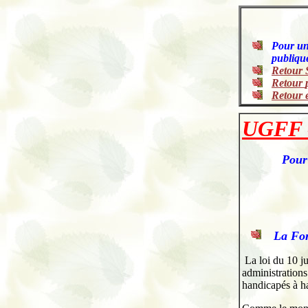
Pour une
publique
Retour 
Retour
Retour 
.
UGFF 
Pour 
La Fon
La loi du 10 j
administrations
handicapés à ha