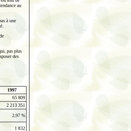
est loin de
 tendance au
pas à une
é.
 de
ui, pas plus
isposer des
1997
65 809
2 213 351
2,97 %
1 832