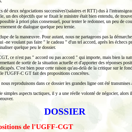
s.
s dé deux négociations successives'(salaires et RTT) dus à l'intransige
, un des objectifs que se fixait le ministre était bien entendu, de trouve
 possible à priori plus consensuel, pour tenter le redonner, un peu de co
rnement de dialogue quelque peu ternie.
 dupe de la manœuvre. Pour autant, nous ne partageons pas la démarche
ui -ne voulant pas faire " le cadeau " d'un tel accord, après les échecs p
naliser quelque peu le dossier.
, ce n'est pas " accord ou pas accord " qui importe, mais bien la natu
mettant de sortir de la situation actuelle et d'apporter des réponses posi
dicapés. C'est bien pour cette raison qu'au-delà de la critique sur le fon
e l'UGFF-C GT fait des propositions concrètes.
t nous reproduisons dans ce dossier les grandes ligne ont été transmises 
de simples aspects tactiques, il y a une réelle volonté de négocier, alors i
prouver.
DOSSIER
ositions de l'UGFF-CGT