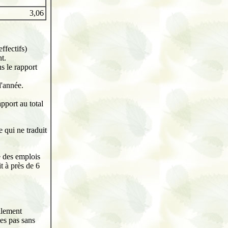
3,06
ffectifs)
t.
ns le rapport
l'année.
pport au total
 qui ne traduit
ie des emplois
t à près de 6
llement
tes pas sans