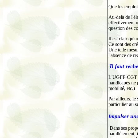
Que les emplois
Au-delà de l'él
effectivement u
question des co
Il est clair qu'
Ce sont des cré
Une telle mesur
l'absence de re
Il faut rech
L'UGFF-CGT pro
handicapés ne p
mobilité, etc.)
Par ailleurs, le
particulier au 
mpulser une
I
Dans ses propos
parallèlement, 