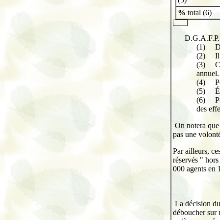
%
total (6)
D.G.A.F.P. 
(1)
D
(2)
I
(3)
C
annuel.
(4)
P
(5)
É
(6)
P
des effe
On notera que 
pas une volonté
Par ailleurs, ce
réservés " hors
000 agents en 
La décision du
déboucher sur u