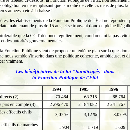
 le tableau ci-dessous, la Fonction Publique de l'État, non seulement, 
e obligation en ne remplissant que la moitié de celle-ci, mais de plus, la
ères années a été à la baisse !
tères, les établissements de la Fonction Publique de l'État ne répondent 
 date maintenant de plus de 15 ans, et se trouvent donc en pleine illégalit
intolérable que la CGT dénonce régulièrement, condamnant la passivité
n et des autorités gouvernementales.
la Fonction Publique vient de proposer un énième plan sur la question q
 ne nous semble s'inscrire dans une politique cohérente, ambitieuse, et d
er vraiment.
Les bénéficiaires de la loi "handicapés" dans
la Fonction Publique de l'État
1994
1995
1996
directs (2)
70 464
68 215
68 764
ls pris en compte (3)
2 296 470
2 184 082
2 241 767
es effectifs civils
3,07 %
3,12 %
3,07 %
 effectifs de marchés
1 904
1 719
1 609