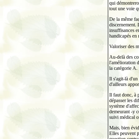
qui démontreron
tout une voie q
De la même faço
discernement. L
insuffisances e
handicapés en m
Valoriser des m
Au-delà des co
l'amélioration 
la catégorie A.
Il s'agit-là d'u
d'ailleurs appor
Il faut donc, à
dépasser les di
système d'affect
demeurant -y c
suivi médical o
Mais, bien évid
Elles peuvent p
question centra