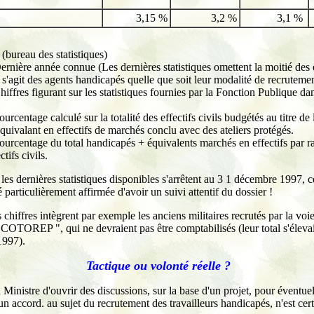
3,15 %
3,2 %
3,1 %
(bureau des statistiques)
ernière année connue (Les dernières statistiques omettent la moitié des e
l s'agit des agents handicapés quelle que soit leur modalité de recrutemen
hiffres figurant sur les statistiques fournies par la Fonction Publique da
ourcentage calculé sur la totalité des effectifs civils budgétés au titre de 
quivalant en effectifs de marchés conclu avec des ateliers protégés.
ourcentage du total handicapés + équivalents marchés en effectifs par ra
ctifs civils.
les dernières statistiques disponibles s'arrêtent au 3 1 décembre 1997, ce
 particulièrement affirmée d'avoir un suivi attentif du dossier !
s chiffres intègrent par exemple les anciens militaires recrutés par la vo
 COTOREP ", qui ne devraient pas être comptabilisés (leur total s'élevai
1997).
Tactique ou volonté réelle ?
 Ministre d'ouvrir des discussions, sur la base d'un projet, pour éventue
n accord. au sujet du recrutement des travailleurs handicapés, n'est cer