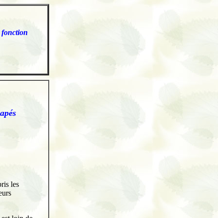
 fonction
icapés
ris les
eurs