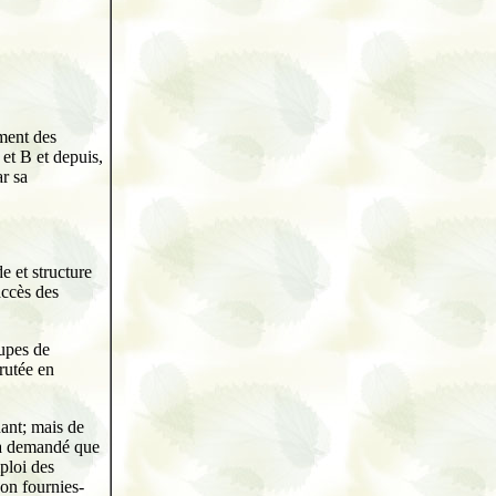
ement des
 et B et depuis,
ar sa
e et structure
accès des
oupes de
rutée en
nant; mais de
 a demandé que
ploi des
non fournies-