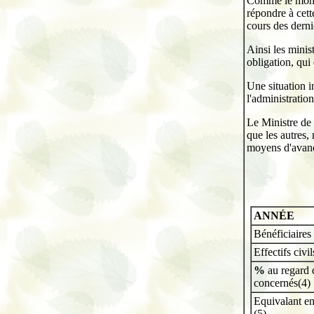
Comme le montre
répondre à cett
cours des derni
Ainsi les minis
obligation, qui
Une situation 
l'administratio
Le Ministre de 
que les autres,
moyens d'avanc
ANNÉE
Bénéficiaires 
Effectifs civi
%
au regard d
concernés(4)
Equivalant en
(5)