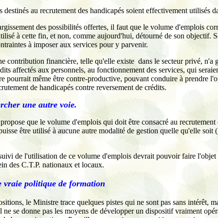
 destinés au recrutement des handicapés soient effectivement utilisés d
argissement des possibilités offertes, il faut que le volume d'emplois cor
tilisé à cette fin, et non, comme aujourd'hui, détourné de son objectif. 
ntraintes à imposer aux services pour y parvenir.
une contribution financière, telle qu'elle existe
dans le secteur privé, n'a 
dits affectés aux personnels, au fonctionnement des services, qui seraie
e pourrait même être contre-productive, pouvant conduire à prendre l'o
crutement de handicapés contre reversement de crédits.
ercher une autre voie.
pose que le volume d'emplois qui doit être consacré au recrutement d
uisse être utilisé à aucune autre modalité de gestion quelle qu'elle soit (
 suivi de l'utilisation de ce volume d'emplois devrait pouvoir faire l'obj
sein des C.T.P. nationaux et locaux.
 vraie politique de formation
itions, le Ministre trace quelques pistes qui ne sont pas sans intérêt, ma
il ne se donne pas les moyens de développer un dispositif vraiment opé