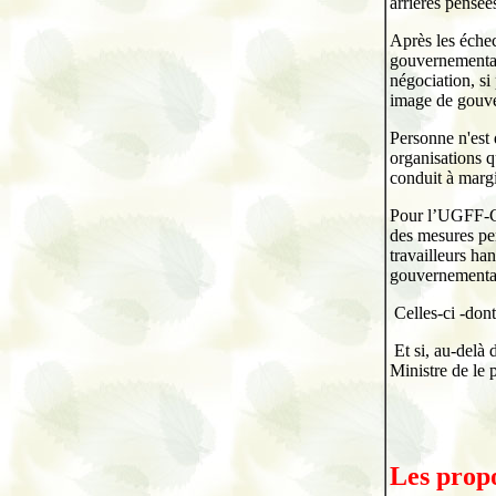
arrières pensée
Après les échec
gouvernementale
négociation, si
image de gouve
Personne n'est
organisations q
conduit à margi
Pour l’UGFF-CGT
des mesures per
travailleurs han
gouvernemental
Celles-ci -don
Et si, au-delà 
Ministre de le 
Les prop