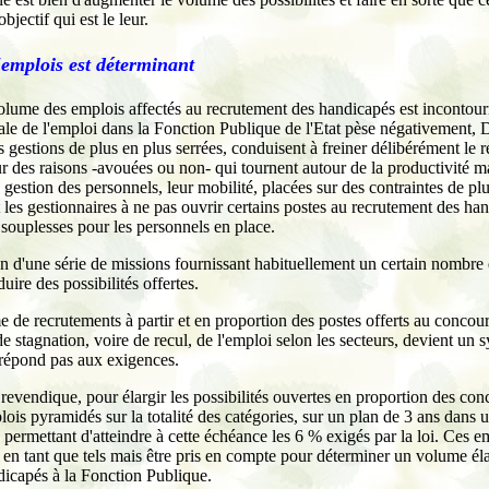
objectif qui est le leur.
emplois est déterminant
olume des emplois affectés au recrutement des handicapés est incontour
ale de l'emploi dans la Fonction Publique de l'Etat pèse négativement, D
es gestions de plus en plus serrées, conduisent à freiner délibérément le 
 des raisons -avouées ou non- qui tournent autour de la productivité m
gestion des personnels, leur mobilité, placées sur des contraintes de pl
 les gestionnaires à ne pas ouvrir certains postes au recrutement des ha
 souplesses pour les personnels en place.
on d'une série de missions fournissant habituellement un certain nombr
uire des possibilités offertes.
 de recrutements à partir et en proportion des postes offerts au concours
e stagnation, voire de recul, de l'emploi selon les secteurs, devient un 
répond pas aux exigences.
endique, pour élargir les possibilités ouvertes en proportion des con
lois pyramidés sur la totalité des catégories, sur un plan de 3 ans dans 
ermettant d'atteindre à cette échéance les 6 % exigés par la loi. Ces e
és en tant que tels mais être pris en compte pour déterminer un volume él
dicapés à la Fonction Publique.