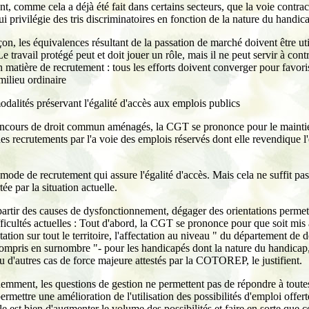
t, comme cela a déjà été fait dans certains secteurs, que la voie contrac
ui privilégie des tris discriminatoires en fonction de la nature du handic
n, les équivalences résultant de la passation de marché doivent être uti
e travail protégé peut et doit jouer un rôle, mais il ne peut servir à cont
n matière de recrutement : tous les efforts doivent converger pour favori
ilieu ordinaire
odalités préservant l'égalité d'accès aux emplois publics
ncours de droit commun aménagés, la CGT se prononce pour le mainti
des recrutements par l'a voie des emplois réservés dont elle revendique l
n mode de recrutement qui assure l'égalité d'accès. Mais cela ne suffit pas
tée par la situation actuelle.
 partir des causes de dysfonctionnement, dégager des orientations permet
fficultés actuelles : Tout d'abord, la CGT se prononce pour que soit mis 
ation sur tout le territoire, l'affectation au niveau " du département de 
ompris en surnombre "- pour les handicapés dont la nature du handicap,
u d'autres cas de force majeure attestés par la COTOREP, le justifient.
emment, les questions de gestion ne permettent pas de répondre à toutes 
ermettre une amélioration de l'utilisation des possibilités d'emploi offert
le est bien d'augmenter le volume des possibilités et faire en sorte que ce