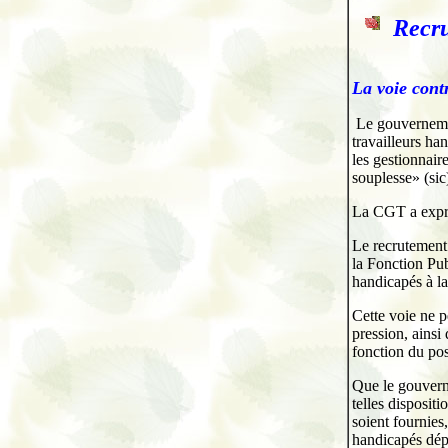
Recr
La voie cont
Le gouvernemen
travailleurs ha
les gestionnair
souplesse» (sic
La CGT a expri
Le recrutement 
la Fonction Pub
handicapés à l
Cette voie ne p
pression, ainsi
fonction du pos
Que le gouverne
telles disposi
soient fournies
handicapés dépo