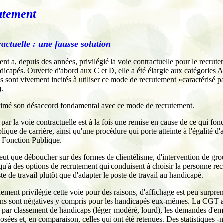
utement
ractuelle : une fausse solution
t a, depuis des années, privilégié la voie contractuelle pour le recrut
ndicapés. Ouverte d'abord aux C et D, elle a été élargie aux catégories A
es sont vivement incités à utiliser ce mode de recrutement «caractérisé p
).
mé son désaccord fondamental avec ce mode de recrutement.
par la voie contractuelle est à la fois une remise en cause de ce qui fond
lique de carrière, ainsi qu'une procédure qui porte atteinte à l'égalité d'
a Fonction Publique.
eut que déboucher sur des formes de clientélisme, d'intervention de gr
 qu'à des options de recrutement qui conduisent à choisir la personne rec
te de travail plutôt que d'adapter le poste de travail au handicapé.
ment privilégie cette voie pour des raisons, d'affichage est peu surpre
tions sont négatives y compris pour les handicapés eux-mêmes. La CGT
, par classement de handicaps (léger, modéré, lourd), les demandes d'em
sées et, en comparaison, celles qui ont été retenues. Des statistiques -