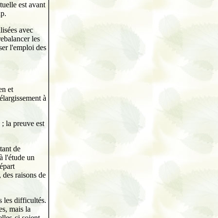
tuelle est avant
ap.
lisées avec
rebalancer les
ser l'emploi des
en et
'élargissement à
 ; la preuve est
tant de
à l'étude un
départ
 des raisons de
les difficultés.
es, mais la
lles-ci soient