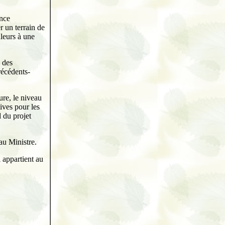
ance
r un terrain de
uleurs à une
 des
récédents-
re, le niveau
tives pour les
d du projet
au Ministre.
l appartient au