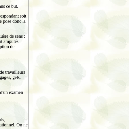
ans ce but.
respondant soit
Se pose donc la
guère de sens ;
nt amputés.
ption de
e travailleurs
gages, gels,
et d'un examen
is,
rationnel. On ne