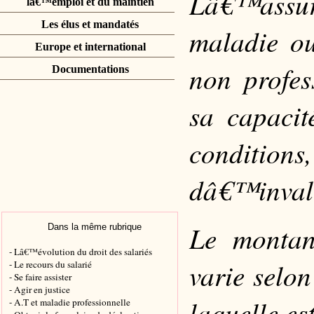
Lâ€™assu
lâ€™emploi et du maintien
Les élus et mandatés
maladie o
Europe et international
non profes
Documentations
sa capacit
condition
dâ€™invali
Le montan
Dans la même rubrique
- Lâ€™évolution du droit des salariés
varie selo
- Le recours du salarié
- Se faire assister
- Agir en justice
laquelle es
- A.T et maladie professionnelle