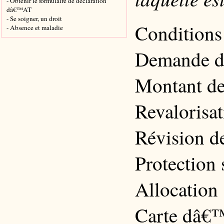
- Obtenir le formulaire de déclaration
dâ€™AT
- Se soigner, un droit
Conditions
- Absence et maladie
Demande d
Montant de
Revalorisa
Révision d
Protection 
Allocation
Carte dâ€™