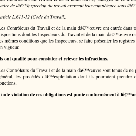
cadre de lâ€™inspection du travail exercent leur compétence sous lâ€™
Article L.611-12 (Code du Travail).
Les Contrôleurs du Travail et de la main dâ€™œuvre ont entrée dans to
dispositions dont les Inspecteurs du Travail et de la main dâ€™œuvre o
les mêmes conditions que les Inspecteurs, se faire présenter les registre
en vigueur.
Ils ont qualité pour constater et relever les infractions.
Les Contrôleurs du Travail et de la main dâ€™œuvre sont tenus de ne pas
général, les procédés dâ€™exploitation dont ils pourraient prendre
fonctions.
Toute violation de ces obligations est punie conformément à lâ€™ar