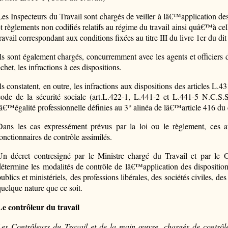
Les Inspecteurs du Travail sont chargés de veiller à lâ€™application des 
et règlements non codifiés relatifs au régime du travail ainsi quâ€™à cel
ravail correspondant aux conditions fixées au titre III du livre 1er du dit
Ils sont également chargés, concurremment avec les agents et officiers d
chet, les infractions à ces dispositions.
ls constatent, en outre, les infractions aux dispositions des articles L.4
code de la sécurité sociale (art.L.422-1, L.441-2 et L.441-5 N.C.S.S.
lâ€™égalité professionnelle définies au 3° alinéa de lâ€™article 416 du 
Dans les cas expressément prévus par la loi ou le règlement, ces at
fonctionnaires de contrôle assimilés.
Un décret contresigné par le Ministre chargé du Travail et par le G
détermine les modalités de contrôle de lâ€™application des disposition
ublics et ministériels, des professions libérales, des sociétés civiles, de
quelque nature que ce soit.
Le contrôleur du travail
Les Contrôleurs du Travail et de la main œuvre, chargés de contrôl