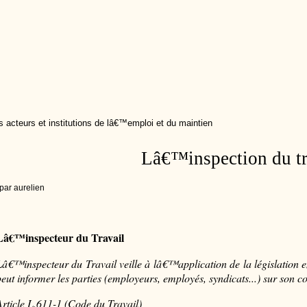
s acteurs et institutions de lâ€™emploi et du maintien
Lâ€™inspection du tr
par aurelien
Lâ€™inspecteur du Travail
Lâ€™inspecteur du Travail veille à lâ€™application de la législation en
peut informer les parties (employeurs, employés, syndicats...) sur son co
Article L.611-1 (Code du Travail)