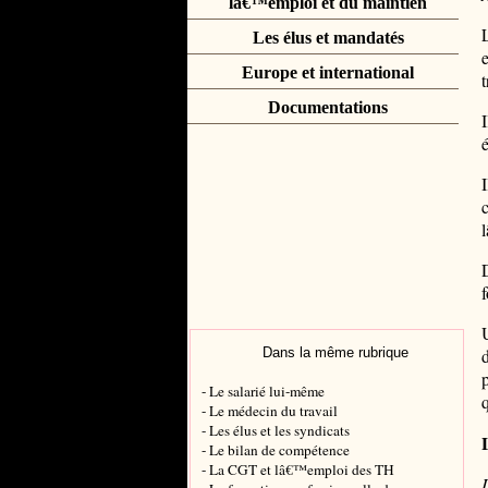
lâ€™emploi et du maintien
Les élus et mandatés
Europe et international
t
Documentations
é
I
Dans la même rubrique
p
- Le salarié lui-même
- Le médecin du travail
- Les élus et les syndicats
- Le bilan de compétence
- La CGT et lâ€™emploi des TH