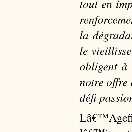
tout en imp
renforceme
la dégrada
le vieillis
obligent à 
notre offr
défi passio
Lâ€™Age