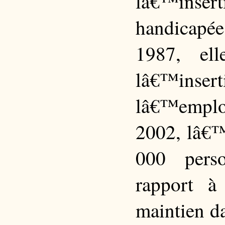
lâ€™insert
handicapée
1987, el
lâ€™insert
lâ€™emplo
2002, lâ€™
000 pers
rapport à
maintien d