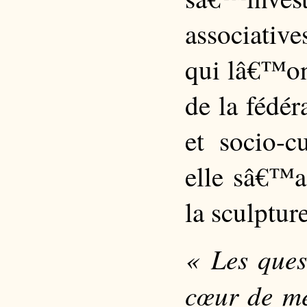
associativ
qui lâ€™on
de la fédér
et socio-c
elle sâ€™a
la sculpture
« Les ques
cœur de me