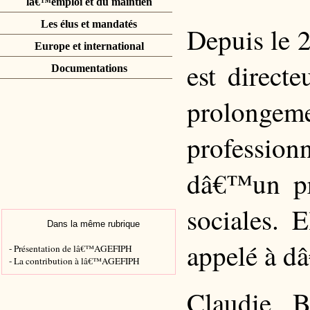
lâ€™emploi et du maintien
Les élus et mandatés
Depuis le 
Europe et international
est direc
Documentations
prolon
profession
dâ€™un pro
sociales. 
Dans la même rubrique
appelé à d
- Présentation de lâ€™AGEFIPH
- La contribution à lâ€™AGEFIPH
Claudie B