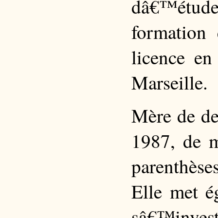
dâ€™études
formation
licence en
Marseille.
Mère de deu
1987, de m
parenthèse
Elle met é
sâ€™invest