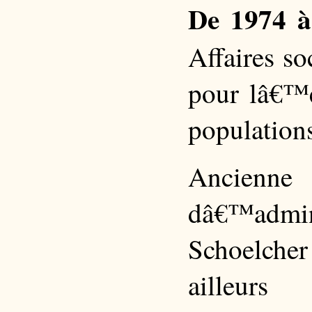
De 1974 à
Affaires so
pour lâ€™é
population
Ancienne 
dâ€™admi
Schoelcher
ailleurs