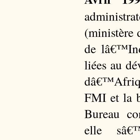
administrat
(ministère
de lâ€™Ind
liées au d
dâ€™Afriqu
FMI et la 
Bureau con
elle sâ€