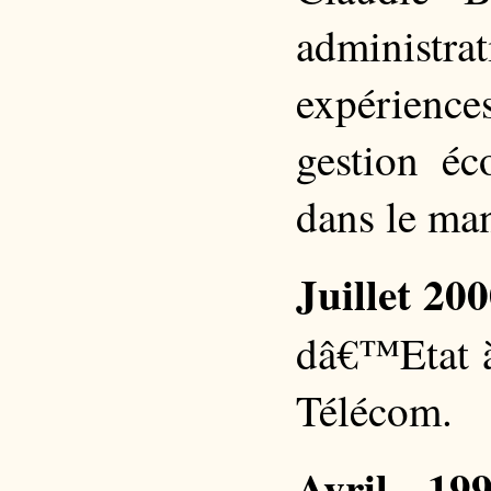
administra
expérience
gestion éc
dans le ma
Juillet 20
dâ€™Etat à
Télécom.
Avril 19