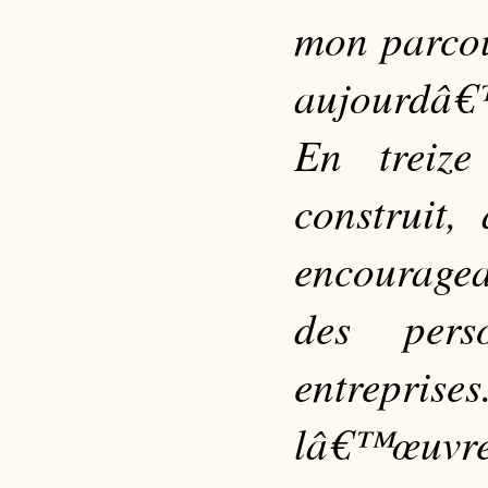
mon parco
aujourdâ€
En treiz
construit,
encouragea
des pers
entreprise
lâ€™œuvre