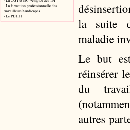
- La CGT et lâ€™emploi des TH
désinsertio
- La formation professionnelle des
travailleurs handicapés
- Le PDITH
la suite
maladie inv
Le but es
réinsérer l
du trava
(notammen
autres part