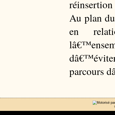
réinsertio
Au plan du
en rela
lâ€™ense
dâ€™évite
parcours d