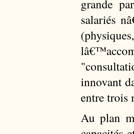
grande par
salariés n
(physiqu
lâ€™accomp
"consultati
innovant da
entre trois 
Au plan mé
capacités e