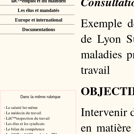
Consultati
lâ€™emploi et du maintien
Les élus et mandatés
Exemple de
Europe et international
Documentations
de Lyon S
maladies p
travail
OBJECTIF
Dans la même rubrique
Intervenir 
- Le salarié lui-même
- Le médecin du travail
- Lâ€™inspection du travail
en matière
- Les élus et les syndicats
- Le bilan de compétence