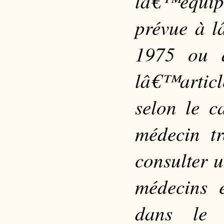
lâ€™équip
prévue à l
1975 ou d
lâ€™artic
selon le c
médecin tr
consulter u
médecins e
dans le 