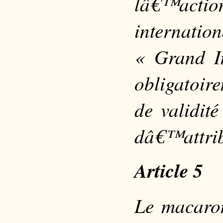
lâ€™acti
internatio
« Grand In
obligatoire
de validit
dâ€™attrib
Article 5
Le macaron