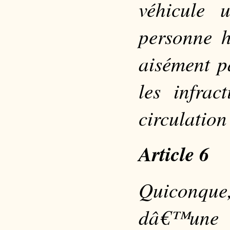
véhicule 
personne h
aisément pa
les infrac
circulation
Article 6
Quiconqu
dâ€™une p