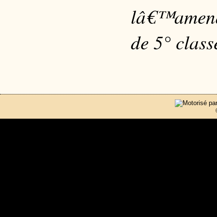
lâ€™amende
de 5° class