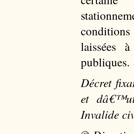
stationn
conditions
laissées à
publiques.
Décret fix
et dâ€™ut
Invalide ci