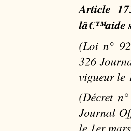
Article 1
lâ€™aide s
(Loi n° 9
326 Journa
vigueur le
(Décret n
Journal Of
le 1er mar