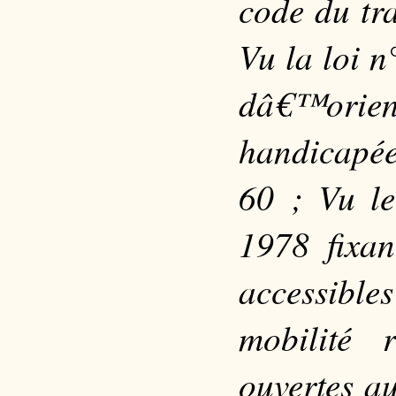
code du tr
Vu la loi 
dâ€™orien
handicapée
60 ; Vu le
1978 fixan
accessibl
mobilité r
ouvertes a