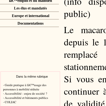
(info dis
lâ€™emploi et du maintien
Les élus et mandatés
public)
Europe et international
Documentations
Le macar
depuis le 
remplacé
stationnem
Si vous en
Dans la même rubrique
- Guide pratique à lâ€™usage des
continuer 
personnes à mobilité réduite
- Accessibilité : enjeu de société ?
- Accessibilité et bâtiments publics
de validit
- COLIAC