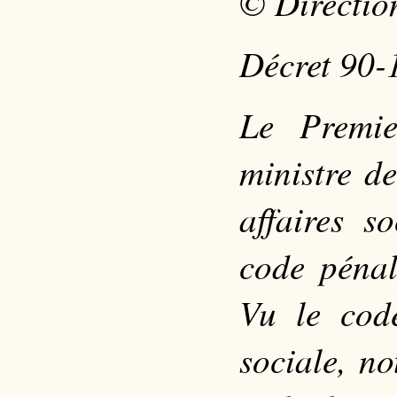
© Direction
Décret 90-
Le Premie
ministre d
affaires s
code péna
Vu le cod
sociale, n