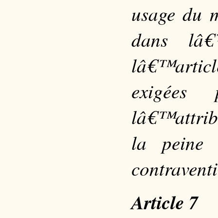
usage du m
dans lâ
lâ€™articl
exigées
lâ€™attrib
la peine
contraventi
Article 7