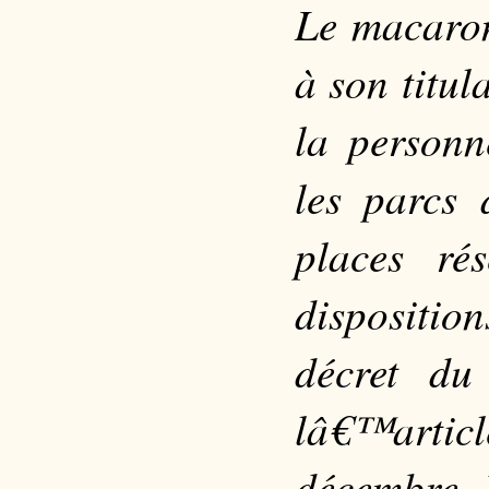
Le macaron
à son titu
la personn
les parcs 
places ré
dispositio
décret du
lâ€™artic
décembre 