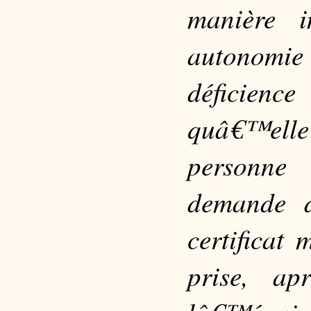
manière i
autonomie 
déficienc
quâ€™elle 
personne
demande 
certificat 
prise, a