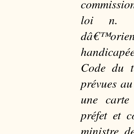
commission
loi n. 
dâ€™orien
handicapée
Code du tr
prévues au 
une carte
préfet et 
ministre d