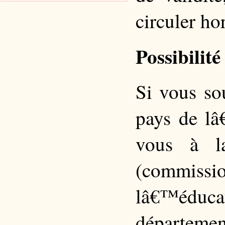
circuler ho
Possibilité
Si vous so
pays de lâ
vous à 
(commis
lâ€™édu
départemen