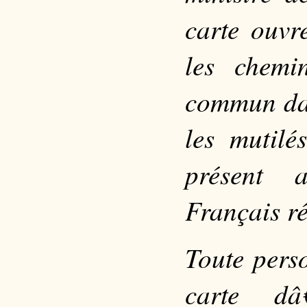
carte ouvr
les chemi
commun dan
les mutilé
présent a
Français r
Toute pers
carte dâ