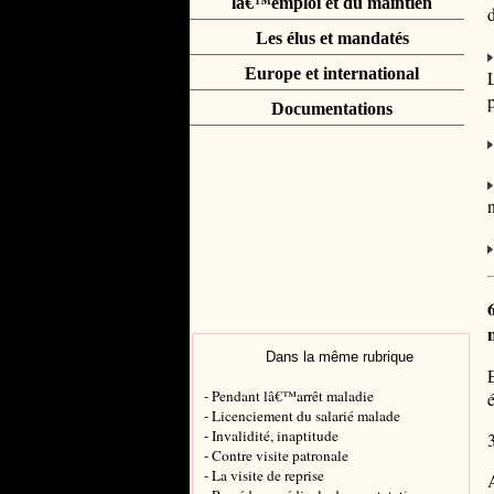
lâ€™emploi et du maintien
Les élus et mandatés
Europe et international
p
Documentations
Dans la même rubrique
- Pendant lâ€™arrêt maladie
é
- Licenciement du salarié malade
- Invalidité, inaptitude
- Contre visite patronale
- La visite de reprise