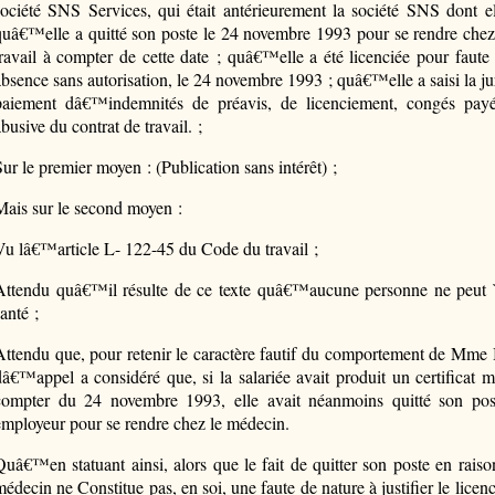
société SNS Services, qui était antérieurement la société SNS dont ell
quâ€™elle a quitté son poste le 24 novembre 1993 pour se rendre chez 
travail à compter de cette date ; quâ€™elle a été licenciée pour faut
absence sans autorisation, le 24 novembre 1993 ; quâ€™elle a saisi la
paiement dâ€™indemnités de préavis, de licenciement, congés payé
busive du contrat de travail. ;
Sur le premier moyen : (Publication sans intérêt) ;
Mais sur le second moyen :
Vu lâ€™article L- 122-45 du Code du travail ;
Attendu quâ€™il résulte de ce texte quâ€™aucune personne ne peut `ê
anté ;
Attendu que, pour retenir le caractère fautif du comportement de Mme B
dâ€™appel a considéré que, si la salariée avait produit un certificat mé
compter du 24 novembre 1993, elle avait néanmoins quitté son pos
employeur pour se rendre chez le médecin.
Quâ€™en statuant ainsi, alors que le fait de quitter son poste en raiso
médecin ne Constitue pas, en soi, une faute de nature à justifier le lice