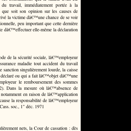
du travail, immédiatement portée à la
e que soit son opinion sur les causes de
 privé la victime dâ€™une chance de se voir
sionnelle, peu important que cette dernière
ferte dâ€™effectuer elle-même la déclaration
de de la sécurité sociale, lâ€™employeur
ssurance maladie tout accident du travail
e sanction singulièrement lourde, la caisse
 déclaré ou qui a fait lâ€™objet dâ€™une
€™employeur le remboursement des sommes
al 2). Dans la mesure où lâ€™absence de
s, notamment en raison de lâ€™application
en cause la responsabilité de lâ€™employeur
Cass. soc., 1" déc. 1971
lièrement nets, la Cour de cassation : dès