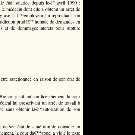
e était salariée depuis le-1° avril 1990 ;
le médecin dont elle a obtenu un arrêt de
e grave, lâ€™employeur lui reprochant son
 juridiction prudâ€™homale de demandes en
s et de dommages-intérêts pour rupture
tre sanctionnée en raison de son état de
rehon justifiant son licenciement, la cour
dical lui prescrivant un arrêt de travail à
te sans obtenir lâ€™autorisation de son
n de son état de santé afin de consulte un
nciement, la cour dâ€™appel a violé le texte