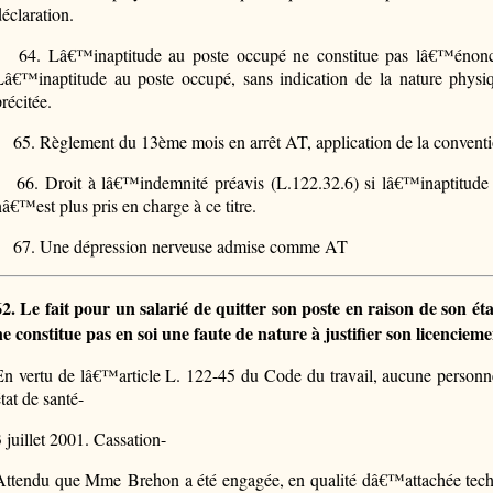
déclaration.
64.
Lâ€™inaptitude au poste occupé ne constitue pas lâ€™énonc
Lâ€™inaptitude au poste occupé, sans indication de la nature physi
récitée.
65.
Règlement du 13ème mois en arrêt AT, application de la conventio
66.
Droit à lâ€™indemnité préavis (L.122.32.6) si lâ€™inaptitude 
nâ€™est plus pris en charge à ce titre.
67.
Une dépression nerveuse admise comme AT
62. Le fait pour un salarié de quitter son poste en raison de son ét
ne constitue pas en soi une faute de nature à justifier son licenciem
En vertu de lâ€™article L. 122-45 du Code du travail, aucune personne
tat de santé-
3 juillet 2001. Cassation-
Attendu que Mme Brehon a été engagée, en qualité dâ€™attachée techn