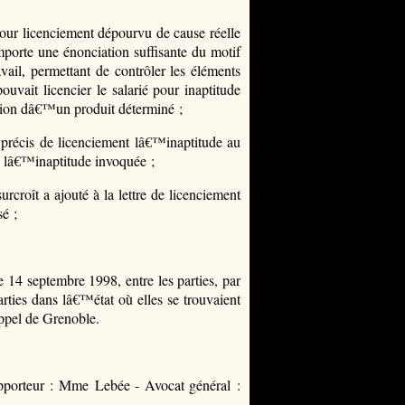
ur licenciement dépourvu de cause réelle
mporte une énonciation suffisante du motif
ail, permettant de contrôler les éléments
uvait licencier le salarié pour inaptitude
tion dâ€™un produit déterminé ;
récis de licenciement lâ€™inaptitude au
e lâ€™inaptitude invoquée ;
roît a ajouté à la lettre de licenciement
sé ;
4 septembre 1998, entre les parties, par
rties dans lâ€™état où elles se trouvaient
™appel de Grenoble.
Rapporteur : Mme Lebée - Avocat général :