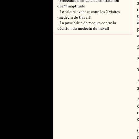
- Procédure médicale de constatation
dâ€™inaptitude
- Le salaire avant et entre les 2 visites
(médecin du travail)
- La possibilité de recours contre la
décision du médecin du travail
a
s