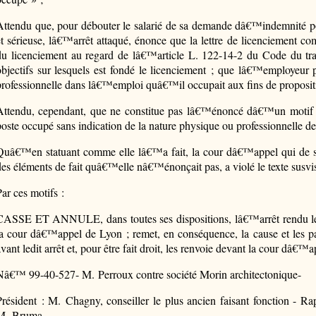
Attendu que, pour débouter le salarié de sa demande dâ€™indemnité po
et sérieuse, lâ€™arrêt attaqué, énonce que la lettre de licenciement co
du licenciement au regard de lâ€™article L. 122-14-2 du Code du trav
objectifs sur lesquels est fondé le licenciement ; que lâ€™employeur po
professionnelle dans lâ€™emploi quâ€™il occupait aux fins de proposi
Attendu, cependant, que ne constitue pas lâ€™énoncé dâ€™un motif p
poste occupé sans indication de la nature physique ou professionnelle d
Quâ€™en statuant comme elle lâ€™a fait, la cour dâ€™appel qui de surc
des éléments de fait quâ€™elle nâ€™énonçait pas, a violé le texte susvi
Par ces motifs :
CASSE ET ANNULE, dans toutes ses dispositions, lâ€™arrêt rendu le 1
la cour dâ€™appel de Lyon ; remet, en conséquence, la cause et les pa
avant ledit arrêt et, pour être fait droit, les renvoie devant la cour dâ€
Nâ€™ 99-40-527- M. Perroux contre société Morin architectonique-
Président : M. Chagny, conseiller le plus ancien faisant fonction - 
M. Bruma