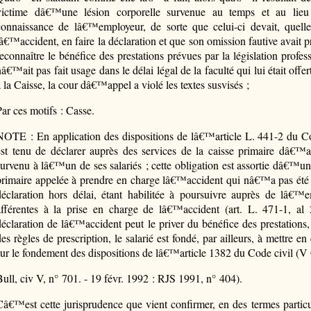
victime dâ€™une lésion corporelle survenue au temps et au lieu 
connaissance de lâ€™employeur, de sorte que celui-ci devait, quell
lâ€™accident, en faire la déclaration et que son omission fautive avait
reconnaître le bénéfice des prestations prévues par la législation profes
nâ€™ait pas fait usage dans le délai légal de la faculté qui lui était of
à la Caisse, la cour dâ€™appel a violé les textes susvisés ;
Par ces motifs : Casse.
NOTE : En application des dispositions de lâ€™article L. 441-2 du Co
est tenu de déclarer auprès des services de la caisse primaire dâ€™a
survenu à lâ€™un de ses salariés ; cette obligation est assortie dâ€™un
primaire appelée à prendre en charge lâ€™accident qui nâ€™a pas été
déclaration hors délai, étant habilitée à poursuivre auprès de lâ
afférentes à la prise en charge de lâ€™accident (art. L. 471-1, 
déclaration de lâ€™accident peut le priver du bénéfice des prestation
des règles de prescription, le salarié est fondé, par ailleurs, à mettre 
sur le fondement des dispositions de lâ€™article 1382 du Code civil (V 
Bull, civ V, n° 701. - 19 févr. 1992 : RJS 1991, n° 404).
Câ€™est cette jurisprudence que vient confirmer, en des termes particu