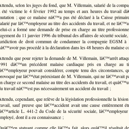
Attendu, selon les juges du fond, que M. Villemain, salarié de la 
a été victime le 4 février 1992 au temps et aux heures du travail 
mutation ; que ce malaise nâ€™a pas été déclaré à la Caisse primair
salarié par lâ€™employeur au titre des accidents du travail, et ne lâ€™a 
celui-ci a formé une demande de prise en charge au titre professionnel
jugement du 11 janvier 1996 du tribunal des affaires de sécurité sociale
juridiction de droit commun de condamner la compagnie EGSM à lu
nâ€™avoir pas procédé à la déclaration dans les 48 heures du malaise c
Attendu que pour rejeter la demande de M. Villemain, lâ€™arrêt attaqu
1991 dâ€™un précédent malaise cardiaque pris en charge au ti
lâ€™employeur pouvait considérer, compte tenu des circonstances, qu
provoqué par lâ€™état préexistant de M. Villemain, qui ne lâ€™avait pa
en charge ce second malaise au titre des accidents du travail, et quâ€™u
du travail nâ€™est pas nécessairement un accident du travail ;
Attendu, cependant, que relève de la législation professionnelle la lésio
travail, sauf preuve que lâ€™accident avait une cause entièrement é
lâ€™article L. 441-2 du Code de la sécurité sociale, lâ€™employeur d
employé, dont il a eu connaissance ;
Quâ€™en statuant comme elle lâ€™a fait, alors quâ€™il résultait de s