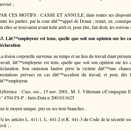
usvisé ;
PAR CES MOTIFS : CASSE ET ANNULE, dans toutes ses disposition
entre les parties, par la cour dâ€™appel de Douai ; remet, en .conséque
où elles se trouvaient avant ledit arrêt et, pour être, fait droit, les r
63. Lâ€™employeur est tenu, quelle que soit son opinion sur les 
déclaration
La lésion corporelle survenue au temps et au lieu du travail étant présu
travail, lâ€™employeur est tenu, quelle que soit son opinion sur les
déclaration. Son omission fautive prive la victime dâ€™une chance
prestations prévues en cas dâ€™accident du travail, et peut, dès lo
lâ€™employeur.
Référence : Cass. soc., 15 nov. 2001, M. J. Villemain c/Compagni
n° 4704 FS-P : Juris-Data n 2001011625
Sur le moyen unique, pris en ses trois branches :
Vu les articles L. 411-1, L. 441-2 et R. 441-3 du Code de la sécurité 
ivil ; -