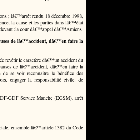
s ; lâ€™arrêt rendu 18 décembre 1998,
nce, la cause et les parties dans lâ€™état
envoie devant :la cour dâ€™appel dâ€™Amiens
causes de lâ€™accident, dâ€™en faire la
mée revêtir le caractère dâ€™un accident du
 causes de lâ€™accident, dâ€™en faire la
 de se voir reconnaître le bénéfice des
rs, engager la responsabilité civile, de
e EDF-GDF Service Manche (EGSM), arrêt
sociale, ensemble lâ€™article 1382 du Code