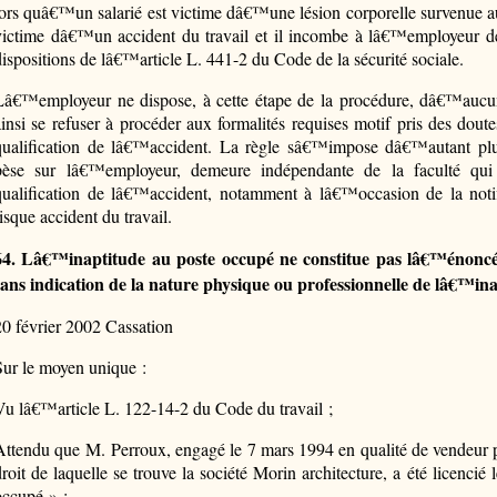
lors quâ€™un salarié est victime dâ€™une lésion corporelle survenue au 
victime dâ€™un accident du travail et il incombe à lâ€™employeur de 
dispositions de lâ€™article L. 441-2 du Code de la sécurité sociale.
Lâ€™employeur ne dispose, à cette étape de la procédure, dâ€™aucun
ainsi se refuser à procéder aux formalités requises motif pris des doutes
qualification de lâ€™accident. La règle sâ€™impose dâ€™autant plu
pèse sur lâ€™employeur, demeure indépendante de la faculté qui l
qualification de lâ€™accident, notamment à lâ€™occasion de la notifi
isque accident du travail.
64. Lâ€™inaptitude au poste occupé ne constitue pas lâ€™énoncé
sans indication de la nature physique ou professionnelle de lâ€™ina
20 février 2002 Cassation
Sur le moyen unique :
Vu lâ€™article L. 122-14-2 du Code du travail ;
Attendu que M. Perroux, engagé le 7 mars 1994 en qualité de vendeur pr
droit de laquelle se trouve la société Morin architecture, a été licencié
occupé » ;