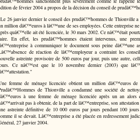
prudâ€™hommes sanctionnent plus sévèrement comme le rappelle le j
édition de février 2004 a propos de la décision du conseil de prudâ€™
"Le 26 janvier dernier le conseil des prudâ€™hommes de Thionville a 
un million dâ€™euros à lâ€™une de ses employées. Cette entreprise ne lu
après quâ€™elle ait été licenciée, le 30 mars 2002. Ce nâ€™était pour
faire. En effet, les prudâ€™hommes étaient intervenus, une premi
lâ€™entreprise à communiquer le document sous peine dâ€™une astr
Lâ€™absence de réaction de lâ€™employeur a contraint les conseil
nouvelle astreinte provisoire de 500 euros par jour, puis une autre, cel
jours. Ce nâ€™est que le 10 novembre dernier (2003) que lâ€™e
lâ€™attestation."
Une femme de ménage licenciée obtient un million dâ€™euros de 
Prudâ€™Hommes de Thionville a condamné une société de nettoy
dâ€™euros à une femme de ménage licenciée après un an alors qu
nâ€™arrivait pas à obtenir, de la part de lâ€™entreprise, son attesta
une astreinte définitive de 10 000 euros par jours pendant 100 jours
comme il se devait. Lâ€™entreprise a été placée en redressement judic
Général, 27 janvier 2004.