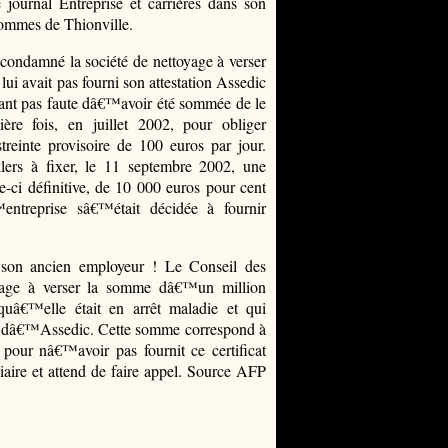
ournal Entreprise et carrières dans son
hommes de Thionville.
condamné la société de nettoyage à verser
i avait pas fourni son attestation Assedic
tant pas faute dâ€™avoir été sommée de le
ère fois, en juillet 2002, pour obliger
einte provisoire de 100 euros par jour.
lers à fixer, le 11 septembre 2002, une
le-ci définitive, de 10 000 euros pour cent
ntreprise sâ€™était décidée à fournir
son ancien employeur ! Le Conseil des
age à verser la somme dâ€™un million
â€™elle était en arrêt maladie et qui
tion dâ€™Assedic. Cette somme correspond à
 pour nâ€™avoir pas fournit ce certificat
iaire et attend de faire appel. Source AFP