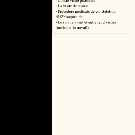
- Contre visite patronale
- La visite de reprise
- Procédure médicale de constatation
dâ€™inaptitude
- Le salaire avant et entre les 2 visites
(médecin du travail)