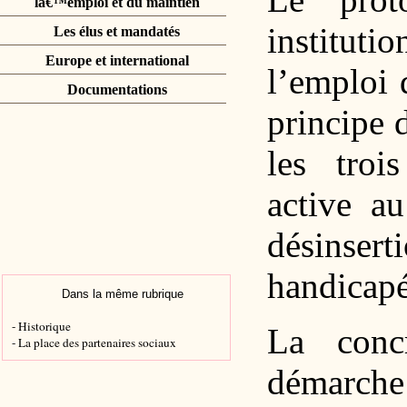
lâ€™emploi et du maintien
institut
Les élus et mandatés
Europe et international
l’emploi 
Documentations
principe 
les troi
active au
désinsert
handicapé
Dans la même rubrique
- Historique
La concr
- La place des partenaires sociaux
démarch