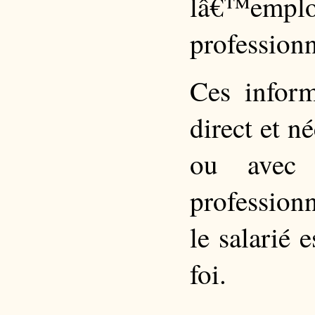
lâ€™empl
professionn
Ces inform
direct et 
ou avec 
profession
le salarié
foi.