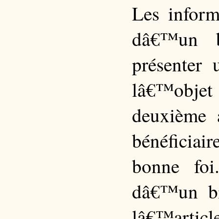
Les inform
dâ€™un b
présenter 
lâ€™objet 
deuxième 
bénéficia
bonne foi
dâ€™un bi
lâ€™articl