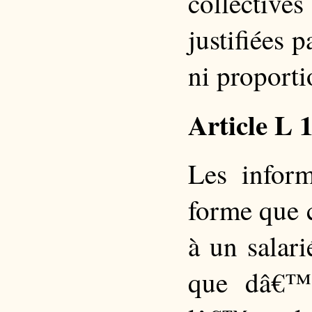
collectives
justifiées 
ni proporti
Article L 
Les infor
forme que c
à un salar
que dâ€™a