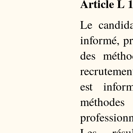
Article L 
Le candid
informé, p
des métho
recrutement
est info
méthodes 
profession
Les résu