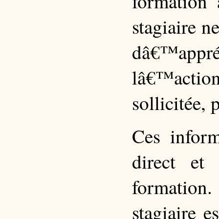
formation
stagiaire n
dâ€™appr
lâ€™actio
sollicitée,
Ces inform
direct et
formation
stagiaire 