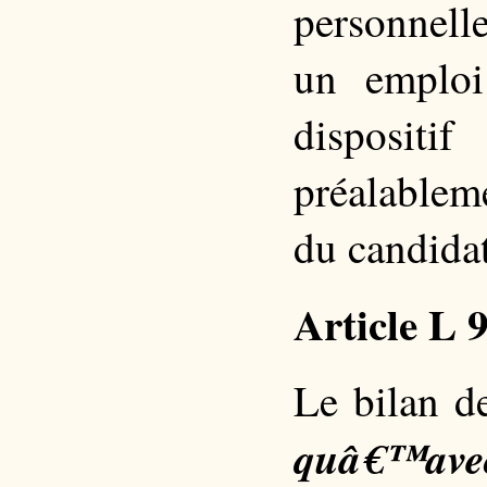
personnell
un emploi
disposit
préalableme
du candida
Article L 
Le bilan d
quâ€™avec 