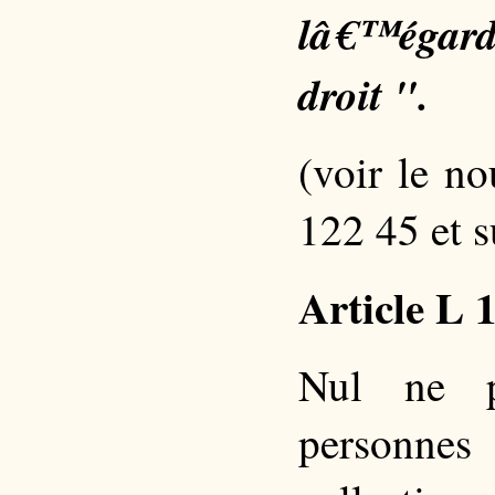
lâ€™égard 
droit ".
(voir le n
122 45 et s
Article L 
Nul ne p
personnes 