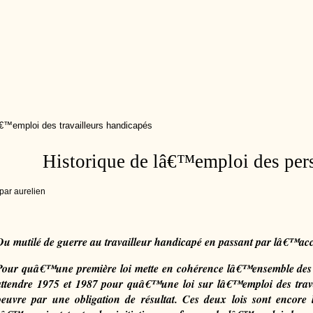
€™emploi des travailleurs handicapés
Historique de lâ€™emploi des per
par aurelien
Du mutilé de guerre au travailleur handicapé en passant par lâ€™acci
Pour quâ€™une première loi mette en cohérence lâ€™ensemble des d
attendre 1975 et 1987 pour quâ€™une loi sur lâ€™emploi des trava
oeuvre par une obligation de résultat. Ces deux lois sont encore le