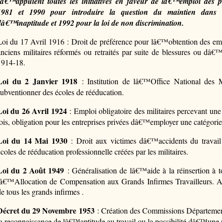
sâ€™appuient toutes les initiatives en faveur de lâ€™emploi des 
1981 et 1990 pour introduire la question du maintien dans l
dâ€™inaptitude et 1992 pour la loi de non discrimination.
Loi du 17 Avril 1916 : Droit de préférence pour lâ€™obtention des emp
anciens militaires réformés ou retraités par suite de blessures ou dâ€™
1914-18.
Loi du 2 Janvier 1918
: Institution de lâ€™Office National des M
subventionner des écoles de rééducation.
Loi du 26 Avril 1924
: Emploi obligatoire des militaires percevant un
fois, obligation pour les entreprises privées dâ€™employer une catégorie 
Loi du 14 Mai 1930
: Droit aux victimes dâ€™accidents du travail
écoles de rééducation professionnelle créées par les militaires.
Loi du 2 Août 1949
: Généralisation de lâ€™aide à la réinsertion à to
lâ€™Allocation de Compensation aux Grands Infirmes Travailleurs. Acc
de tous les grands infirmes .
Décret du 29 Novembre 1953
: Création des Commissions Départemen
la reconnaissance de lâ€™aptitude au travail ou la possibilité dâ€™une 