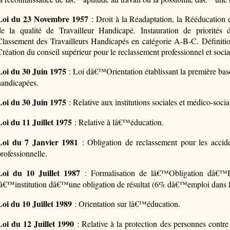
Loi du 23 Novembre 1957
: Droit à la Réadaptation, la Rééducation e
de la qualité de Travailleur Handicapé. Instauration de priorité
Classement des Travailleurs Handicapés en catégorie A-B-C. Définit
Création du conseil supérieur pour le reclassement professionnel et socia
Loi du 30 Juin 1975
: Loi dâ€™Orientation établissant la première base
handicapées.
Loi du 30 Juin 1975
: Relative aux institutions sociales et médico-socia
Loi du 11 Juillet 1975
: Relative à lâ€™éducation.
Loi du 7 Janvier 1981
: Obligation de reclassement pour les acciden
professionnelle.
Loi du 10 Juillet 1987
: Formalisation de lâ€™Obligation dâ€™Em
lâ€™institution dâ€™une obligation de résultat (6% dâ€™emploi dans le s
Loi du 10 Juillet 1989
: Orientation sur lâ€™éducation.
Loi du 12 Juillet 1990
: Relative à la protection des personnes contre 