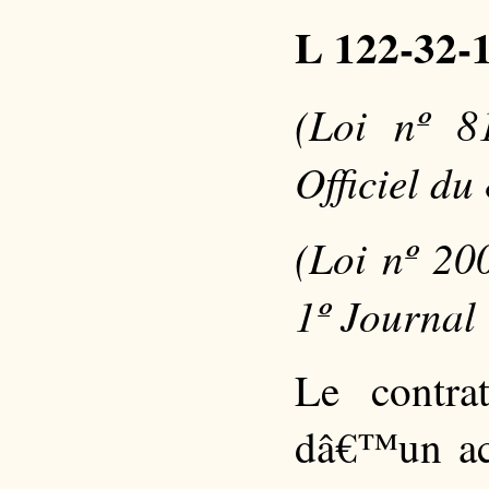
L 122-32-
(Loi nº 8
Officiel du
(Loi nº 20
1º Journal 
Le contra
dâ€™un acc