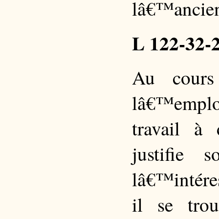
lâ€™ancien
L 122-32-
Au cours
lâ€™employ
travail à
justifie
lâ€™intére
il se tro