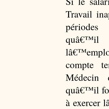
Si le sala
Travail in
périodes
quâ€™il
lâ€™emplo
compte te
Médecin d
quâ€™il fo
à exercer 