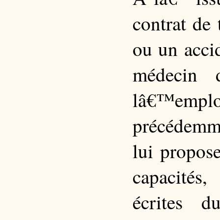
contrat de 
ou un accid
médecin d
lâ€™em
précédemm
lui propos
capacités
écrites 