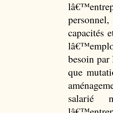
lâ€™entrep
personnel,
capacités 
lâ€™empl
besoin par 
que mutati
aménageme
salarié 
lâ€™entre