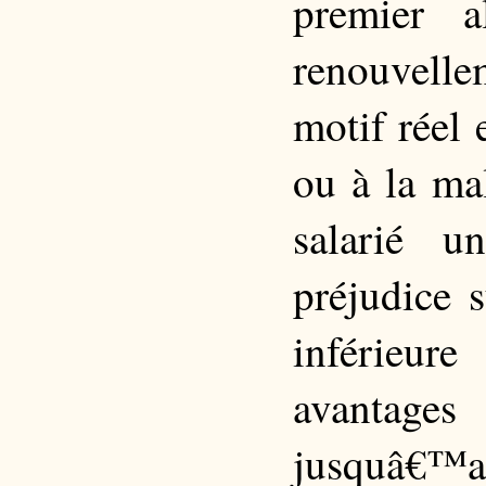
premier a
renouvelle
motif réel 
ou à la mal
salarié u
préjudice 
inférieur
avantages
jusquâ€™au