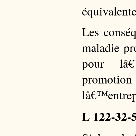
équivalente
Les conséq
maladie pr
pour lâ€
promotion
lâ€™entrep
L 122-32-