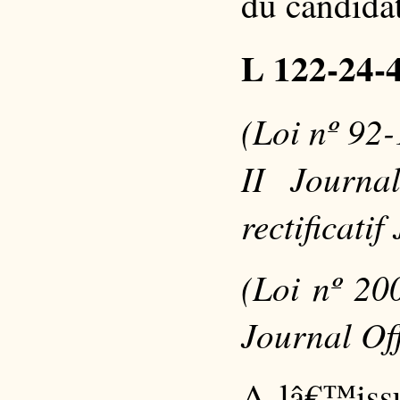
du candida
L 122-24-
(Loi nº 92
II Journa
rectificati
(Loi nº 20
Journal Off
A lâ€™issu