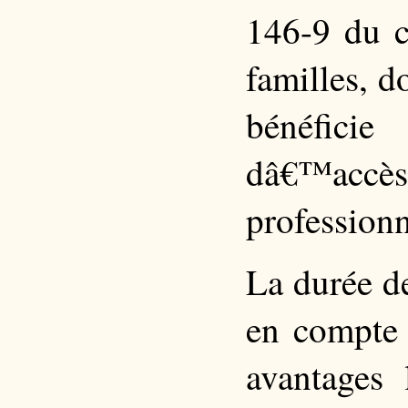
146-9 du c
familles, d
bénéficie
dâ€™accè
professionn
La durée de
en compte 
avantages 