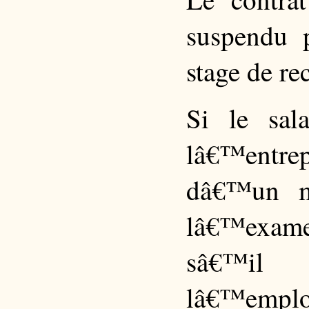
suspendu 
stage de re
Si le sal
lâ€™entre
dâ€™un m
lâ€™examen
sâ€™il
lâ€™empl