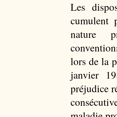
Les dispos
cumulent 
nature p
conventionn
lors de la 
janvier 1
préjudice r
consécutive
maladie pro