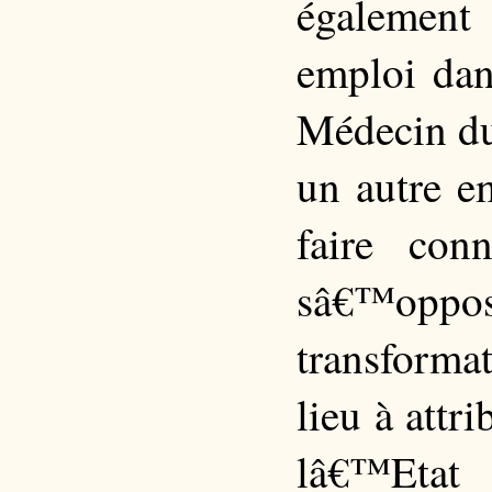
également
emploi dan
Médecin du
un autre e
faire con
sâ€™oppo
transform
lieu à attr
lâ€™Et