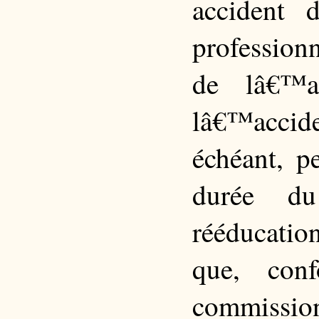
accident 
professionn
de lâ€™a
lâ€™accide
échéant, p
durée du
rééducatio
que, con
commissio