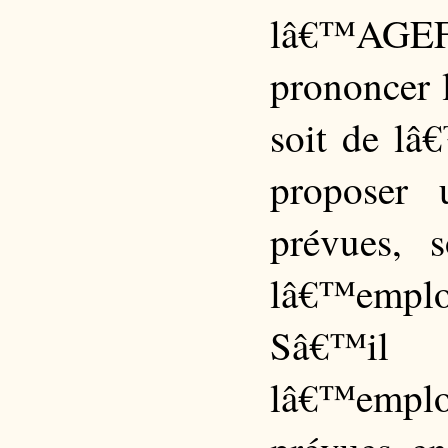
lâ€™AGEF
prononcer l
soit de lâ
proposer 
prévues, 
lâ€™emplo
Sâ€™il 
lâ€™employ