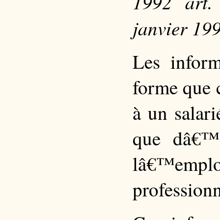
1992 art.
janvier 19
Les infor
forme que c
à un salar
que dâ€™a
lâ€™empl
professionn