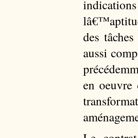
indicat
lâ€™aptitu
des tâches
aussi comp
précédemme
en oeuvre 
transform
aménagemen
Le contrat