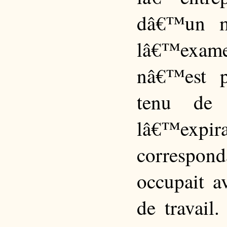
dâ€™un m
lâ€™examen
nâ€™est p
tenu de 
lâ€™expir
correspon
occupait a
de travail