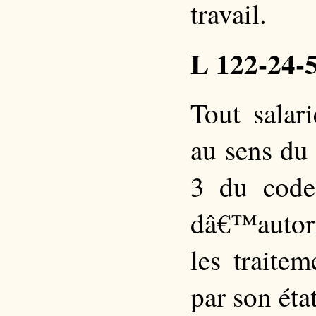
travail.
L 122-24-
Tout salar
au sens du 
3 du code 
dâ€™autori
les traite
par son éta