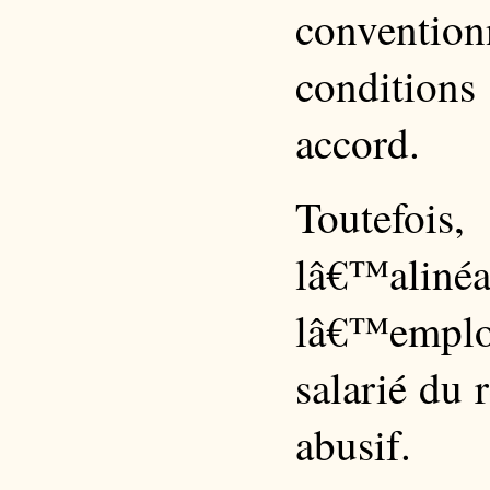
conventi
condition
accord.
Toutefoi
lâ€™alinéa
lâ€™employe
salarié du 
abusif.