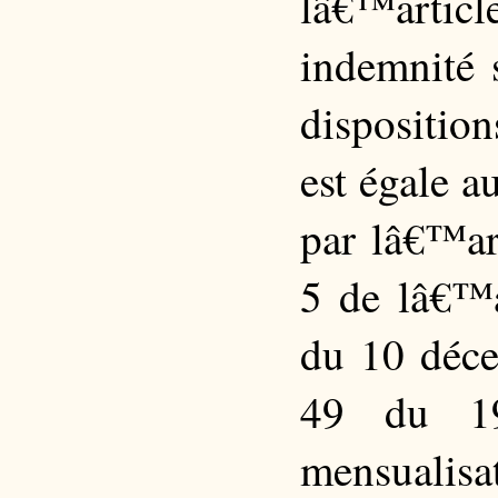
lâ€™artic
indemnité 
disposition
est égale 
par lâ€™ar
5 de lâ€™a
du 10 déce
49 du 19
mensual