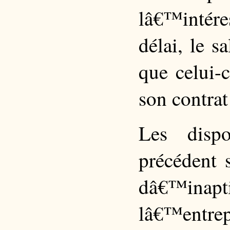
lâ€™intér
délai, le 
que celui-
son contrat 
Les dispo
précédent 
dâ€™inap
lâ€™entrep