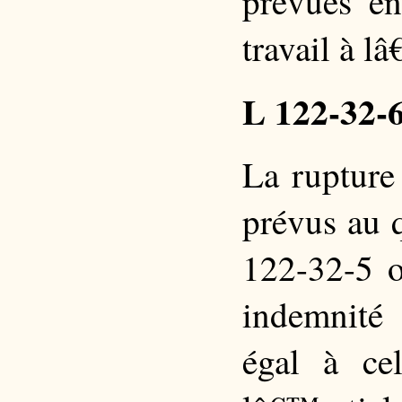
prévues en
travail à l
L 122-32-
La rupture 
prévus au 
122-32-5 o
indemnité
égal à ce