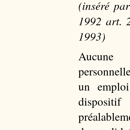
(inséré pa
1992 art. 
1993)
Aucune 
personnell
un emploi
disposit
préalableme