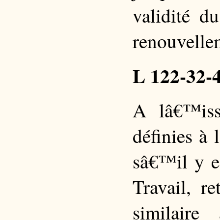
validité d
renouvelle
L 122-32-
A lâ€™iss
définies à 
sâ€™il y e
Travail, r
similaire