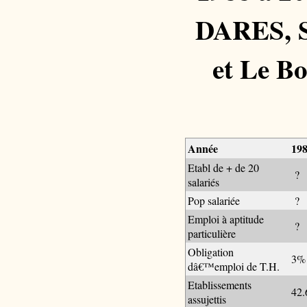
DARES, S
et Le Bo
Année
19
Etabl de + de 20
?
salariés
Pop salariée
?
Emploi à aptitude
?
particulière
Obligation
3%
dâ€™emploi de T.H.
Etablissements
42.
assujettis