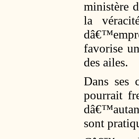
ministère d
la véraci
dâ€™empres
favorise u
des ailes.
Dans ses c
pourrait fr
dâ€™autan
sont pratiq