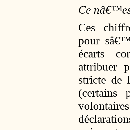
Ce nâ€™est
Ces chiff
pour sâ€™i
écarts co
attribuer 
stricte de
(certains 
volontai
déclaration