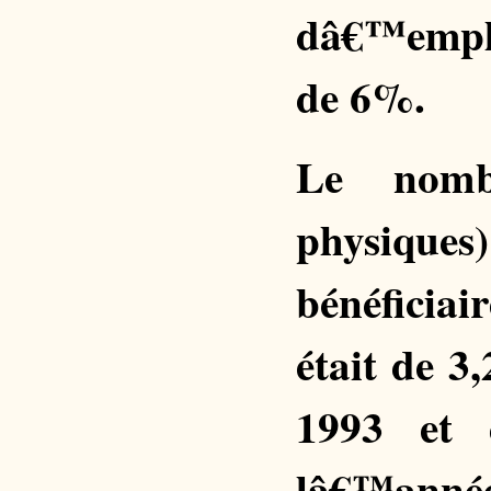
dâ€™emplo
de 6%.
Le nomb
physiques
bénéficiai
était de 3
1993 et
lâ€™année