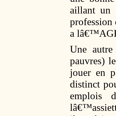
aillant un
profession 
a lâ€™AG
Une autre 
pauvres) l
jouer en p
distinct po
emplois 
lâ€™assiet