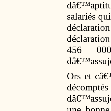
dâ€™aptitu
salariés qu
déclaratio
déclaratio
456 000
dâ€™assuje
Ors et câ€
décomp
dâ€™assuje
une bonne 