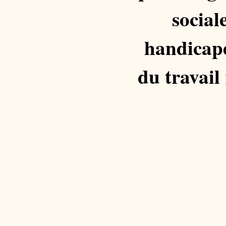
socia
handicapé
du travail