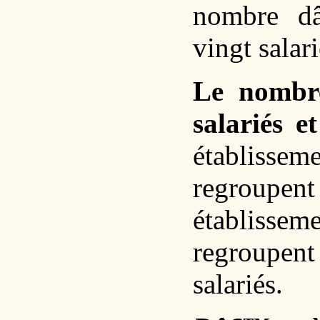
nombre dâ
vingt salar
Le nombre
salariés 
établissem
regroupent
établisse
regroupen
salariés.