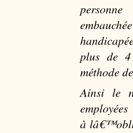
personne
embauché
handicapé
plus de 4 
méthode de
Ainsi le 
employées 
à lâ€™obl