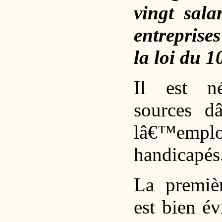
vingt sala
entreprise
la loi du 1
Il est né
sources d
lâ€™emploi
handicapés
La premiè
est bien év