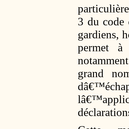
particulièr
3 du code 
gardiens, 
permet à 
notamment
grand nom
dâ€™écha
lâ€™appli
déclaration