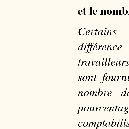
et le nomb
Certains
différenc
travailleur
sont fourn
nombre de
pourcent
comptabil