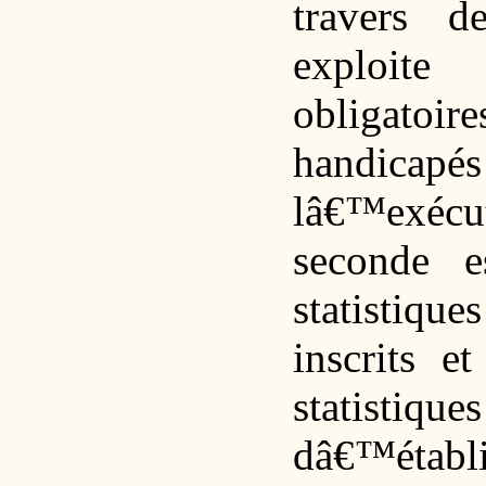
travers 
exploite
obligatoi
handicap
lâ€™exécut
seconde 
statistiq
inscrits e
statisti
dâ€™établi