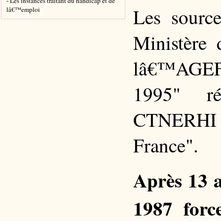
- Les instances traitant du handicap et de
Les source
lâ€™emploi
Ministère
lâ€™AGEF
1995" r
CTNERHI i
France".
Après 13 a
1987 forc