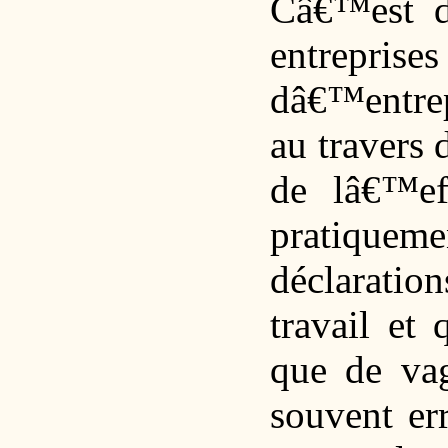
Câ€™est d
entrepris
dâ€™entrepr
au travers 
de lâ€™ef
pratiquem
déclaratio
travail et
que de vag
souvent er