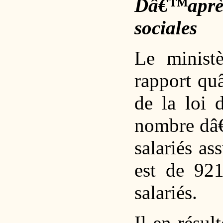
Dâ€™aprè
sociales
Le ministè
rapport qu
de la loi 
nombre dâ€
salariés as
est de 92
salariés.
Il en résul