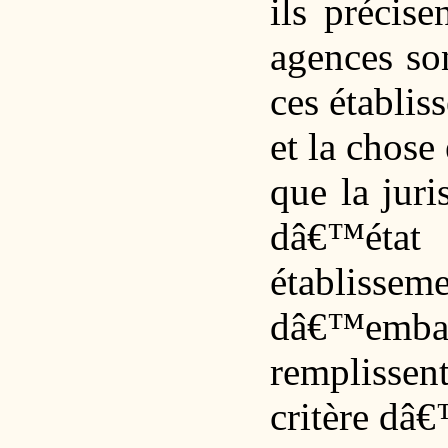
ils précise
agences son
ces établis
et la chose 
que la juri
dâ€™état
établisse
dâ€™embauc
remplissen
critère dâ€