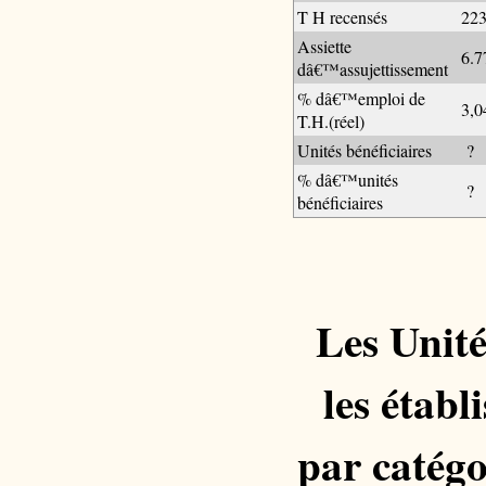
T H recensés
223
Assiette
6.7
dâ€™assujettissement
% dâ€™emploi de
3,
T.H.(réel)
Unités bénéficiaires
?
% dâ€™unités
?
bénéficiaires
Les Unité
les établ
par catégo