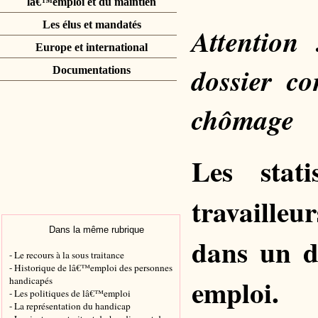
lâ€™emploi et du maintien
Les élus et mandatés
Attention 
Europe et international
dossier c
Documentations
chômage
Les stat
travaille
Dans la même rubrique
dans un d
- Le recours à la sous traitance
- Historique de lâ€™emploi des personnes
emploi.
handicapés
- Les politiques de lâ€™emploi
- La représentation du handicap