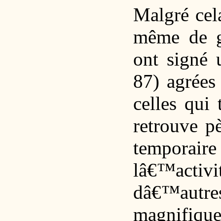
Malgré cel
même de gr
ont signé 
87) agrées 
celles qui 
retrouve pè
temporai
lâ€™activ
dâ€™autr
magnif