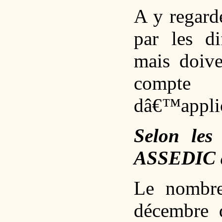
A y regarde
par les dif
mais doive
compte 
dâ€™applic
Selon les
ASSEDIC a
Le nombre
décembre 