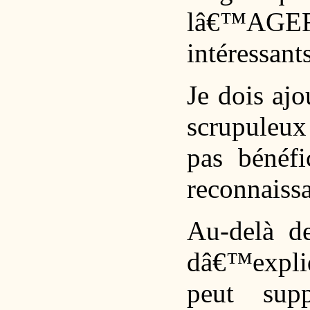
lâ€™AGE
intéressants
Je dois aj
scrupuleux 
pas bénéfi
reconnaiss
Au-delà de
dâ€™expliq
peut sup