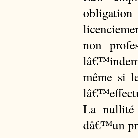
obligatio
licenciem
non profes
lâ€™indem
même si l
lâ€™effect
La nullité
dâ€™un pré