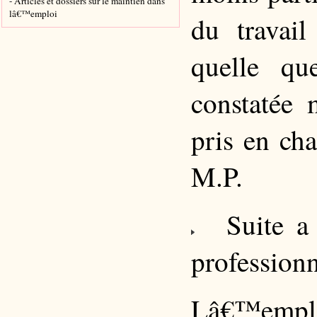
- Articles et dossiers sur le maintien dans
lâ€™emploi
du travail
quelle qu
constatée 
pris en ch
M.P.
Suite a u
professionn
Lâ€™emp