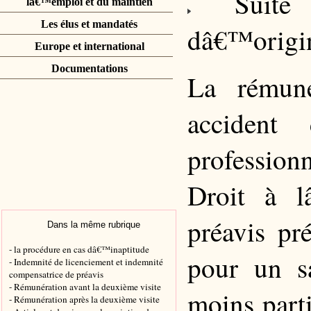
Suite a 
lâ€™emploi et du maintien
Les élus et mandatés
dâ€™origin
Europe et international
Documentations
La rémuné
accident
professionn
Droit à l
préavis pr
Dans la même rubrique
- la procédure en cas dâ€™inaptitude
pour un s
- Indemnité de licenciement et indemnité
compensatrice de préavis
- Rémunération avant la deuxième visite
moins part
- Rémunération après la deuxième visite