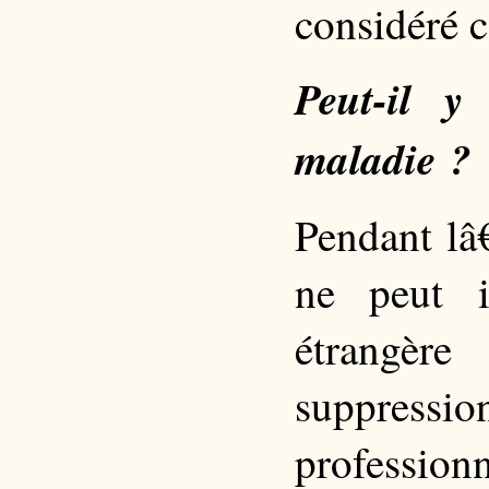
considéré 
Peut-il y
maladie ?
Pendant lâ€
ne peut i
étrangèr
suppres
professionn