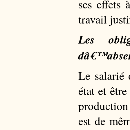
ses effets
travail just
Les obli
dâ€™absen
Le salarié
état et êtr
production
est de mêm