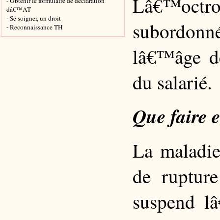
Lâ€™octr
- Obtenir le formulaire de déclaration
dâ€™AT
- Se soigner, un droit
subordonné
- Reconnaissance TH
lâ€™âge d
du salarié.
Que faire 
La maladie
de rupture
suspend lâ