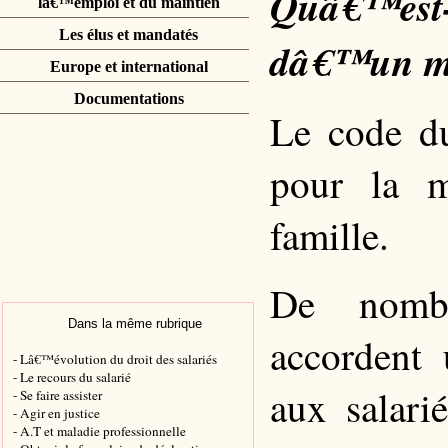
Quâ€™est
lâ€™emploi et du maintien
Les élus et mandatés
dâ€™un me
Europe et international
Documentations
Le code du
pour la 
famille.
De nombre
Dans la même rubrique
accordent 
- Lâ€™évolution du droit des salariés
- Le recours du salarié
aux salari
- Se faire assister
- Agir en justice
- A.T et maladie professionnelle