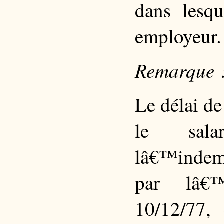
dans lesqu
employeur.
Remarque 
Le délai d
le sala
lâ€™indem
par lâ€™
10/12/77,