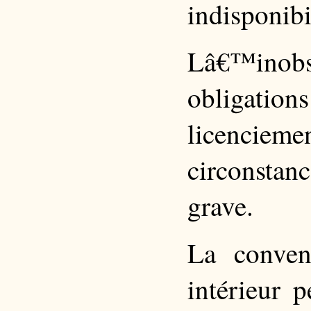
indisponibi
Lâ€™inobs
obligati
licencie
circonsta
grave.
La conven
intérieur p