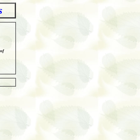
s
rof