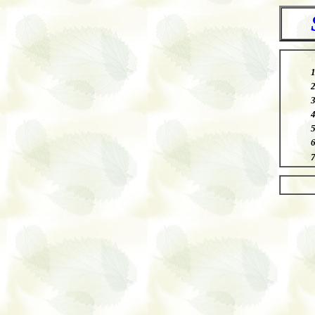
.
1
2
3
5
.