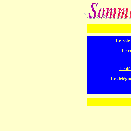
.
Le rôle
Le c
Le dé
Le délégué