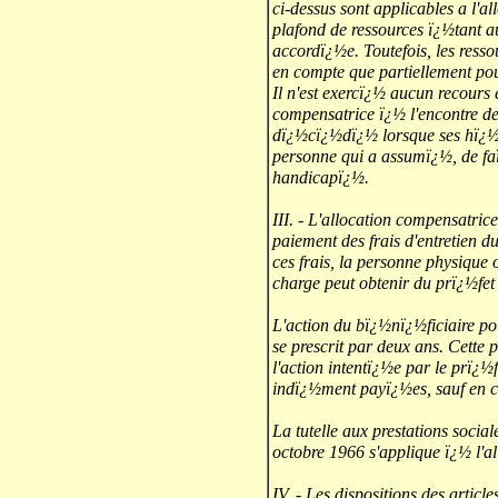
ci-dessus sont applicables a l'a
plafond de ressources ï¿½tant 
accordï¿½e. Toutefois, les resso
en compte que partiellement pour
Il n'est exercï¿½ aucun recours
compensatrice ï¿½ l'encontre de
dï¿½cï¿½dï¿½ lorsque ses hï¿½ri
personne qui a assumï¿½, de faï
handicapï¿½.
III. - L'allocation compensatrice 
paiement des frais d'entretien 
ces frais, la personne physique
charge peut obtenir du prï¿½fet 
L'action du bï¿½nï¿½ficiaire po
se prescrit par deux ans. Cette 
l'action intentï¿½e par le prï¿½
indï¿½ment payï¿½es, sauf en c
La tutelle aux prestations soci
octobre 1966 s'applique ï¿½ l'a
IV. - Les dispositions des articl