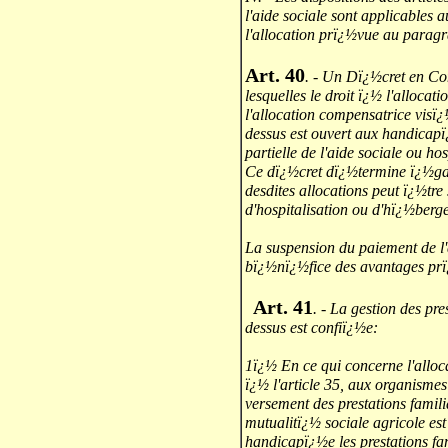
l'aide sociale sont applicables
l'allocation prï¿½vue au paragr
Art. 40
. - Un Dï¿½cret en Con
lesquelles le droit ï¿½ l'alloca
l'allocation compensatrice visï¿
dessus est ouvert aux handicap
partielle de l'aide sociale ou h
Ce dï¿½cret dï¿½termine ï¿½gal
desdites allocations peut ï¿½tre
d'hospitalisation ou d'hï¿½berg
La suspension du paiement de l'a
bï¿½nï¿½fice des avantages prï¿
Art. 41
. - La gestion des pre
dessus est confiï¿½e:
1ï¿½ En ce qui concerne l'allo
ï¿½ l'article 35, aux organism
versement des prestations famili
mutualitï¿½ sociale agricole e
handicapï¿½e les prestations fam