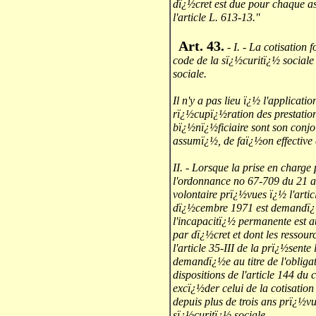
dï¿½cret est due pour chaque as
l'article L. 613-13."
Art. 43.
- I. - La cotisation 
code de la sï¿½curitï¿½ sociale e
sociale.
Il n'y a pas lieu ï¿½ l'applicati
rï¿½cupï¿½ration des prestations
bï¿½nï¿½ficiaire sont son conjoi
assumï¿½, de faï¿½on effective 
II. - Lorsque la prise en charge p
l'ordonnance no 67-709 du 21 a
volontaire prï¿½vues ï¿½ l'artic
dï¿½cembre 1971 est demandï¿
l'incapacitï¿½ permanente est 
par dï¿½cret et dont les ressou
l'article 35-III de la prï¿½sente
demandï¿½e au titre de l'obligat
dispositions de l'article 144 du c
excï¿½der celui de la cotisatio
depuis plus de trois ans prï¿½vu
sï¿½curitï¿½ sociale.