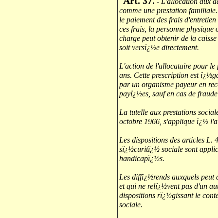
Art. 37.
- L'allocation aux a
comme une prestation familiale. E
le paiement des frais d'entreti
ces frais, la personne physique
charge peut obtenir de la caisse 
soit versï¿½e directement.
L'action de l'allocataire pour le
ans. Cette prescription est ï¿½g
par un organisme payeur en rec
payï¿½es, sauf en cas de fraude
La tutelle aux prestations socia
octobre 1966, s'applique ï¿½ l'
Les dispositions des articles L. 
sï¿½curitï¿½ sociale sont applic
handicapï¿½s.
Les diffï¿½rends auxquels peut d
et qui ne relï¿½vent pas d'un au
dispositions rï¿½gissant le con
sociale.