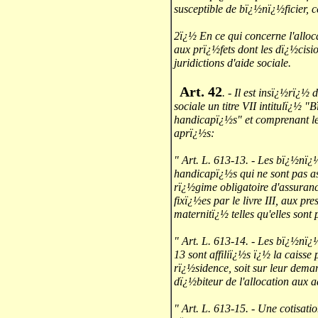
susceptible de bï¿½nï¿½ficier, c
2ï¿½ En ce qui concerne l'alloc
aux prï¿½fets dont les dï¿½cisio
juridictions d'aide sociale.
Art. 42
. - Il est insï¿½rï¿½ 
sociale un titre VII intitulï¿½ "
handicapï¿½s" et comprenant les
aprï¿½s:
" Art. L. 613-13. - Les bï¿½nï¿½
handicapï¿½s qui ne sont pas ass
rï¿½gime obligatoire d'assuranc
fixï¿½es par le livre III, aux pr
maternitï¿½ telles qu'elles sont 
" Art. L. 613-14. - Les bï¿½nï¿½
13 sont affiliï¿½s ï¿½ la caisse
rï¿½sidence, soit sur leur deman
dï¿½biteur de l'allocation aux 
" Art. L. 613-15. - Une cotisatio