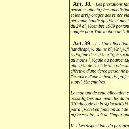
Art. 38.
- Les prestations fam
pensions attachï¿½es aux distinc
et les arrï¿½rages des rentes v
personne handicapï¿½e et mentio
du 24 dï¿½cembre 1969 portant l
compte pour l'attribution de l'a
Art. 39
. - I. - Une allocati
handicapï¿½ qui ne bï¿½nï¿½fic
rï¿½gime de sï¿½curitï¿½ socia
au moins ï¿½gale au pourcentag
alinï¿½a de l'article 35 ci-dessu
effective d'une tierce personne po
l'exercice d'une activitï¿½ profe
supplï¿½mentaires.
Le montant de cette allocation 
accordï¿½es aux invalides du tr
310 du code de la sï¿½curitï¿½ 
par dï¿½cret en fonction soit de
nï¿½cessaire, soit de l'importa
II. - Les dispositions du paragrap