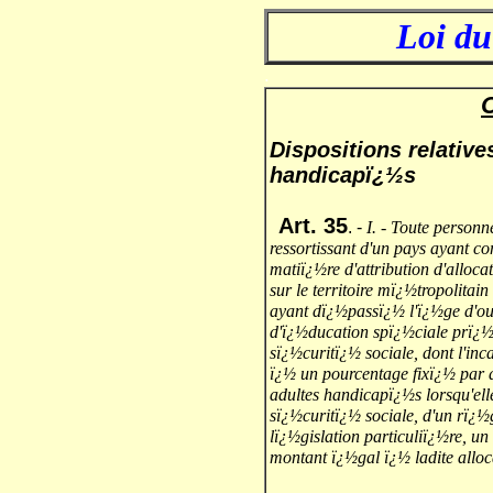
Loi du
.
C
Dispositions relative
handicapï¿½s
Art. 35
. -
I. - Toute personn
ressortissant d'un pays ayant c
matiï¿½re d'attribution d'alloc
sur le territoire mï¿½tropolitai
ayant dï¿½passï¿½ l'ï¿½ge d'ouv
d'ï¿½ducation spï¿½ciale prï¿½v
sï¿½curitï¿½ sociale, dont l'in
ï¿½ un pourcentage fixï¿½ par d
adultes handicapï¿½s lorsqu'ell
sï¿½curitï¿½ sociale, d'un rï¿½
lï¿½gislation particuliï¿½re, un
montant ï¿½gal ï¿½ ladite alloc