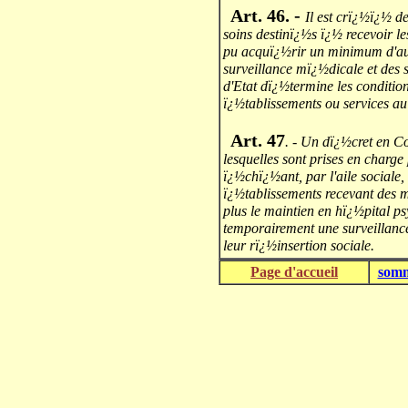
Art. 46. -
Il est crï¿½ï¿½ de
soins destinï¿½s ï¿½ recevoir l
pu acquï¿½rir un minimum d'aut
surveillance mï¿½dicale et des 
d'Etat dï¿½termine les conditio
ï¿½tablissements ou services au 
Art. 47
. - Un dï¿½cret en Co
lesquelles sont prises en charge 
ï¿½chï¿½ant, par l'aile sociale
ï¿½tablissements recevant des m
plus le maintien en hï¿½pital p
temporairement une surveillanc
leur rï¿½insertion sociale.
Page d'accueil
somm