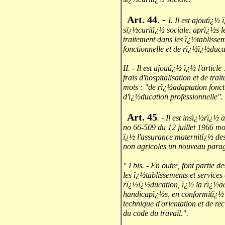
Art. 44. -
I. Il est ajoutï¿½
sï¿½curitï¿½ sociale, aprï¿½s le
traitement dans les ï¿½tablisse
fonctionnelle et de rï¿½ï¿½duca
II. - Il est ajoutï¿½ ï¿½ l'artic
frais d'hospitalisation et de tra
mots : "de rï¿½adaptation fonct
d'ï¿½ducation professionnelle".
Art. 45
. - Il est insï¿½rï¿½ 
no 66-509 du 12 juillet 1966 mo
ï¿½ l'assurance maternitï¿½ des
non agricoles un nouveau para
" I bis. - En outre, font partie 
les ï¿½tablissements et service
rï¿½ï¿½ducation, ï¿½ la rï¿½ad
handicapï¿½s, en conformitï¿½ 
technique d'orientation et de re
du code du travail.".