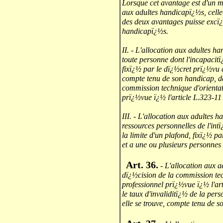
Lorsque cet avantage est d'un mo
aux adultes handicapï¿½s, celle-
des deux avantages puisse excï¿
handicapï¿½s.
II. - L'allocation aux adultes 
toute personne dont l'incapacit
fixï¿½ par le dï¿½cret prï¿½vu 
compte tenu de son handicap, da
commission technique d'orientat
prï¿½vue ï¿½ l'article L.323-11 
III. - L'allocation aux adultes 
ressources personnelles de l'intï
la limite d'un plafond, fixï¿½ pa
et a une ou plusieurs personnes
Art. 36.
- L'allocation aux 
dï¿½cision de la commission tec
professionnel prï¿½vue ï¿½ l'ar
le taux d'invaliditï¿½ de la pe
elle se trouve, compte tenu de s