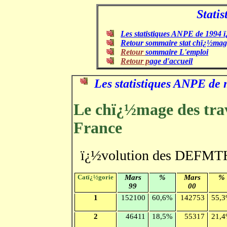
Statis
Les statistiques ANPE de 1994 
Retour sommaire stat chï¿½mag
Retour
sommaire L'emploi
Retour p
age d'accueil
.
Les statistiques ANPE de
Le chï¿½mage des tra
France
ï¿½volution des DEFMTH 
Catï¿½gorie
Mars
%
Mars
%
99
00
1
152100
60,6%
142753
55,
2
46411
18,5%
55317
21,