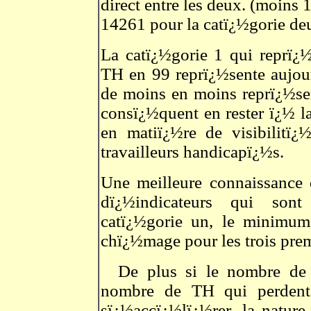
direct entre les deux. (moins 
14261 pour la catï¿½gorie de
La catï¿½gorie 1 qui reprï¿
TH en 99 reprï¿½sente aujou
de moins en moins reprï¿½sen
consï¿½quent en rester ï¿½ l
en matiï¿½re de visibilitï
travailleurs handicapï¿½s.
Une meilleure connaissance
dï¿½indicateurs qui son
catï¿½gorie un, le minimum
chï¿½mage pour les trois pre
De plus si le nombre de p
nombre de TH qui perdent 
sï¿½accï¿½lï¿½rer, la nature