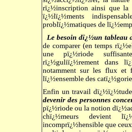
rï¿½inscription ainsi que la
ï¿½lï¿½ments indispensa
problï¿½matiques de lï¿½empl
Le besoin dï¿½un tableau 
de comparer (en temps rï¿½e
une pï¿½riode suffisa
rï¿½guliï¿½rement dans lï
notamment sur les flux et f
lï¿½ensemble des catï¿½gorie
Enfin un travail dï¿½ï¿½tud
devenir des personnes conc
pï¿½riode ou la notion dï¿½a
chï¿½meurs devient lï¿
incomprï¿½hensible que ceux 