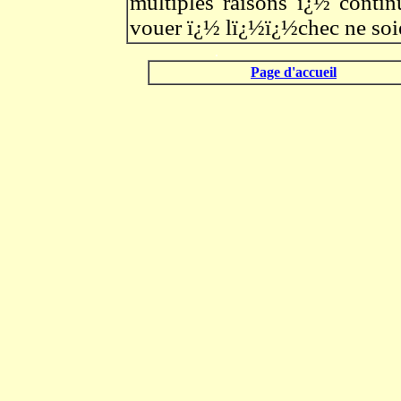
multiples raisons ï¿½ contin
vouer ï¿½ lï¿½ï¿½chec ne soie
.
Page d'accueil