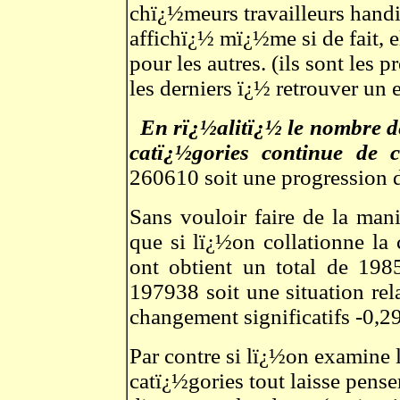
chï¿½meurs travailleurs hand
affichï¿½ mï¿½me si de fait, e
pour les autres. (ils sont les 
les derniers ï¿½ retrouver un 
En rï¿½alitï¿½
le nombre d
catï¿½gories continue de c
260610 soit une progression 
Sans vouloir faire de la mani
que si lï¿½on collationne la
ont obtient un total de 19
197938 soit une situation rel
changement significatifs -0,2
Par contre si lï¿½on examine
catï¿½gories tout laisse pense