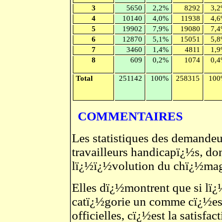
3
5650
2,2%
8292
3,
4
10140
4,0%
11938
4,
5
19902
7,9%
19080
7,
6
12870
5,1%
15051
5,
7
3460
1,4%
4811
1,
8
609
0,2%
1074
0,
Total
251142
100%
258315
10
COMMENTAIRES
Les statistiques des demandeu
travailleurs handicapï¿½s, do
lï¿½ï¿½volution du chï¿½mag
Elles dï¿½montrent que si lï¿
catï¿½gorie un comme cï¿½est l
officielles, cï¿½est la satisf