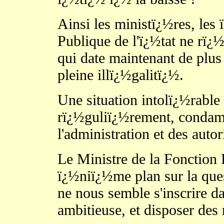
Ainsi les ministï¿½res, les
Publique de l'ï¿½tat ne rï¿
qui date maintenant de plus
pleine illï¿½galitï¿½.
Une situation intolï¿½rabl
rï¿½guliï¿½rement, condamn
l'administration et des aut
Le Ministre de la Fonction 
ï¿½niï¿½me plan sur la ques
ne nous semble s'inscrire d
ambitieuse, et disposer de