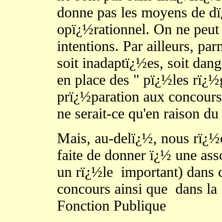
donne pas les moyens de dï
opï¿½rationnel. On ne peut
intentions. Par ailleurs, par
soit inadaptï¿½es, soit dang
en place des " pï¿½les rï¿½
prï¿½paration aux concours
ne serait-ce qu'en raison d
Mais, au-delï¿½, nous rï¿½
faite de donner ï¿½ une ass
un rï¿½le
important) dans 
concours ainsi que
dans la
Fonction Publique