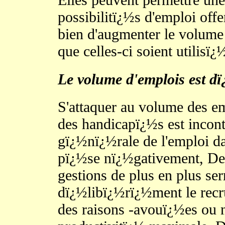
possibilitï¿½s d'emploi offe
bien d'augmenter le volume d
que celles-ci soient utilisï¿
Le volume d'emplois est d
S'attaquer au volume des em
des handicapï¿½s est incont
gï¿½nï¿½rale de l'emploi da
pï¿½se nï¿½gativement, Des 
gestions de plus en plus se
dï¿½libï¿½rï¿½ment le rec
des raisons -avouï¿½es ou n