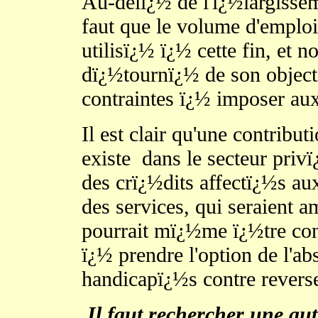
Au-delï¿½ de l'ï¿½largisseme
faut que le volume d'emploi
utilisï¿½ ï¿½ cette fin, et 
dï¿½tournï¿½ de son objecti
contraintes ï¿½ imposer aux
Il est clair qu'une contributi
existe
dans le secteur priv
des crï¿½dits affectï¿½s au
des services, qui seraient 
pourrait mï¿½me ï¿½tre con
ï¿½ prendre l'option de l'a
handicapï¿½s contre revers
Il faut rechercher une aut