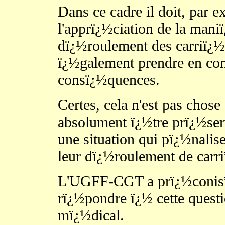
Dans ce cadre il doit, par 
l'apprï¿½ciation de la maniï
dï¿½roulement des carriï¿½r
ï¿½galement prendre en com
consï¿½quences.
Certes, cela n'est pas chose
absolument ï¿½tre prï¿½ser
une situation qui pï¿½nalis
leur dï¿½roulement de carr
L'UGFF-CGT a prï¿½conisï
rï¿½pondre ï¿½ cette questio
mï¿½dical.