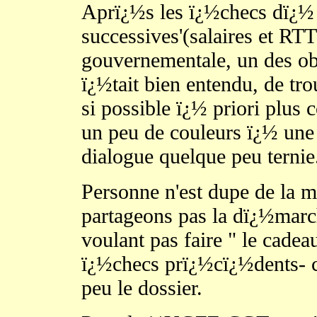
Aprï¿½s les ï¿½checs dï¿½
successives'(salaires et RTT
gouvernementale, un des obje
ï¿½tait bien entendu, de tro
si possible ï¿½ priori plus 
un peu de couleurs ï¿½ un
dialogue quelque peu terni
Personne n'est dupe de la 
partageons pas la dï¿½march
voulant pas faire " le cadea
ï¿½checs prï¿½cï¿½dents- c
peu le dossier.