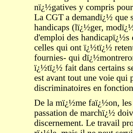
nï¿½gatives y compris pou
La CGT a demandï¿½ que soi
handicaps (lï¿½ger, modï¿½
d'emploi des handicapï¿½s 
celles qui ont ï¿½tï¿½ reten
fournies- qui dï¿½montrero
ï¿½tï¿½ fait dans certains s
est avant tout une voie qui p
discriminatoires en fonctio
De la mï¿½me faï¿½on, les 
passation de marchï¿½ doive
discernement. Le travail pr
rï¿½le, mais il ne peut serv