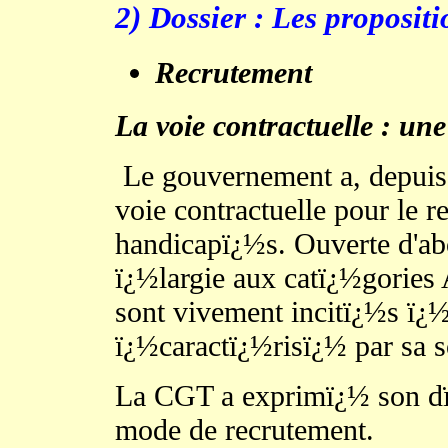
2)
Dossier :
Les proposit
Recrutement
La voie contractuelle : une
Le gouvernement a, depuis 
voie contractuelle pour le r
handicapï¿½s. Ouverte d'ab
ï¿½largie aux catï¿½gories A
sont vivement incitï¿½s ï¿½
ï¿½caractï¿½risï¿½ par sa s
La CGT a exprimï¿½ son dï
mode de recrutement.