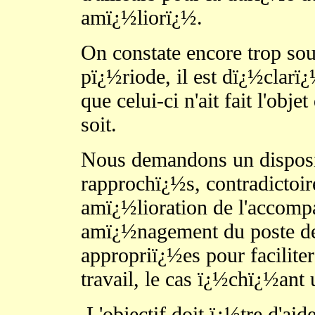
amï¿½liorï¿½.
On constate encore trop sou
pï¿½riode, il est dï¿½clarï¿
que celui-ci n'ait fait l'obj
soit.
Nous demandons un disposit
rapprochï¿½s, contradictoir
amï¿½lioration de l'accomp
amï¿½nagement du poste de 
appropriï¿½es pour faciliter
travail, le cas ï¿½chï¿½ant 
L'objectif doit ï¿½tre d'aid