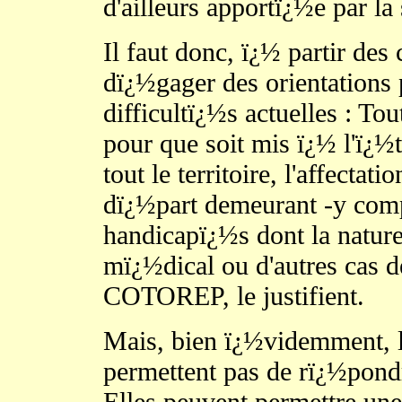
d'ailleurs apportï¿½e par la 
Il faut donc, ï¿½ partir de
dï¿½gager des orientations 
difficultï¿½s actuelles : T
pour que soit mis ï¿½ l'ï¿½
tout le territoire, l'affecta
dï¿½part demeurant -y comp
handicapï¿½s dont la nature
mï¿½dical ou d'autres cas d
COTOREP, le justifient.
Mais, bien ï¿½videmment, l
permettent pas de rï¿½pondr
Elles peuvent permettre une 