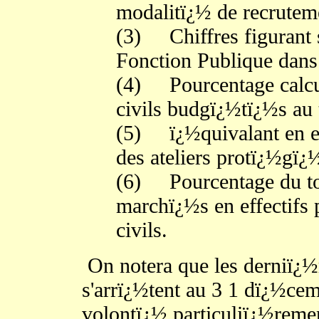
modalitï¿½ de recrutem
(3)
Chiffres figurant 
Fonction Publique dans 
(4)
Pourcentage calcul
civils budgï¿½tï¿½s au t
(5)
ï¿½quivalant en e
des ateliers protï¿½gï¿
(6)
Pourcentage du t
marchï¿½s en effectifs p
civils.
On notera que les derniï¿½r
s'arrï¿½tent au 3 1 dï¿½cem
volontï¿½ particuliï¿½remen