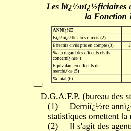
Les bï¿½nï¿½ficiaires 
la Fonction P
ANNï¿½E
Bï¿½nï¿½ficiaires directs (2)
Effectifs civils pris en compte (3)
2
%
au regard des effectifs civils
concernï¿½s(4)
Equivalant en effectifs de
marchï¿½s (5)
%
total (6)
D.G.A.F.P. (bureau des st
(1)
Derniï¿½re annï¿
statistiques omettent la
(2)
Il s'agit des agen