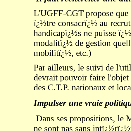
L'UGFF-CGT propose que le
ï¿½tre consacrï¿½ au recrut
handicapï¿½s ne puisse ï¿½t
modalitï¿½ de gestion quelle
mobilitï¿½, etc.)
Par ailleurs, le suivi de l'u
devrait pouvoir faire l'obje
des C.T.P. nationaux et loc
Impulser une vraie politiq
Dans ses propositions, le M
ne sont pas sans intï¿½rï¿½t