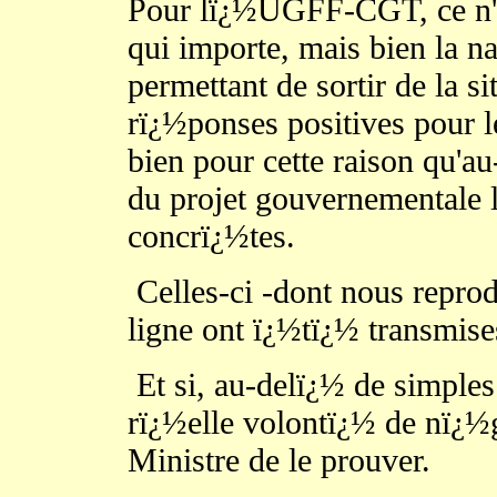
Pour lï¿½UGFF-CGT, ce n'es
qui importe, mais bien la n
permettant de sortir de la si
rï¿½ponses positives pour l
bien pour cette raison qu'au
du projet gouvernementale 
concrï¿½tes.
Celles-ci -dont nous reprod
ligne ont ï¿½tï¿½ transmise
Et si, au-delï¿½ de simples 
rï¿½elle volontï¿½ de nï¿½go
Ministre de le prouver.