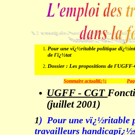
Pour une vï¿½ritable politique dï¿½int
de l'ï¿½tat
Dossier :
Les propositions de l'UGFF
Sommaire actualitï¿½
Pag
UGFF - CGT
Fonct
(juillet 2001)
)
Pour une vï¿½ritable 
1
travailleurs handicapï¿½s