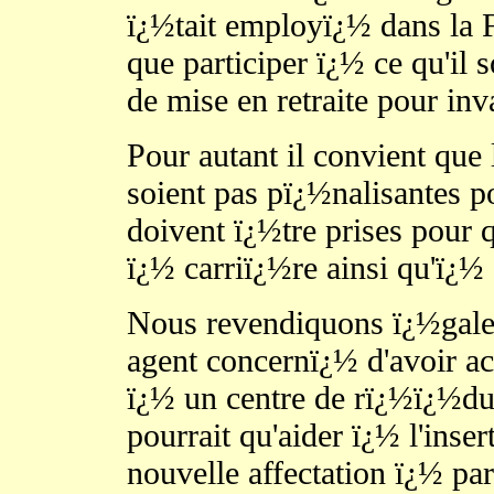
ï¿½tait employï¿½ dans la 
que participer ï¿½ ce qu'il 
de mise en retraite pour inv
Pour autant il convient que
soient pas pï¿½nalisantes po
doivent ï¿½tre prises pour q
ï¿½ carriï¿½re ainsi qu'ï¿
Nous revendiquons ï¿½gale
agent concernï¿½ d'avoir ac
ï¿½ un centre de rï¿½ï¿½duc
pourrait qu'aider ï¿½ l'inse
nouvelle affectation ï¿½ par