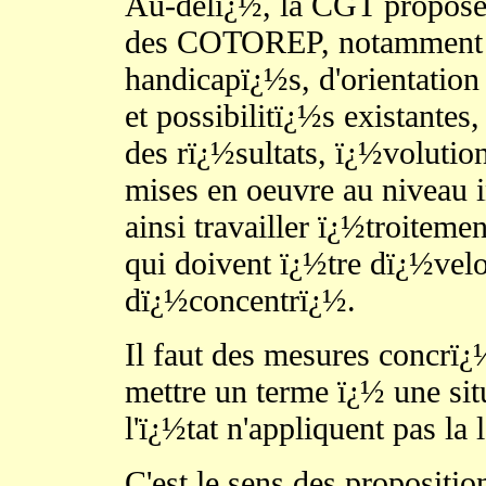
Au-delï¿½, la CGT propose l
des COTOREP, notamment e
handicapï¿½s, d'orientation
et possibilitï¿½s existantes,
des rï¿½sultats, ï¿½volution
mises en oeuvre au niveau i
ainsi travailler ï¿½troitem
qui doivent ï¿½tre dï¿½vel
dï¿½concentrï¿½.
Il faut des mesures concrï¿½
mettre un terme ï¿½ une sit
l'ï¿½tat n'appliquent pas la 
C'est le sens des proposit