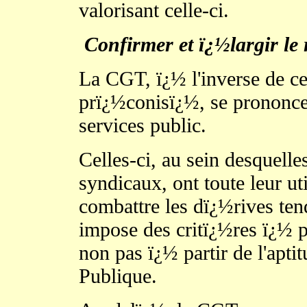
valorisant celle-ci.
Confirmer et ï¿½largir le
La CGT, ï¿½ l'inverse de ce
prï¿½conisï¿½, se prononc
services public.
Celles-ci, au sein desquell
syndicaux, ont toute leur ut
combattre les dï¿½rives ten
impose des critï¿½res ï¿½ par
non pas ï¿½ partir de l'apti
Publique.