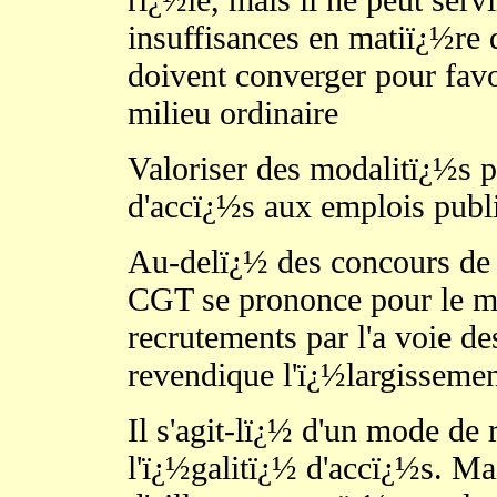
insuffisances en matiï¿½re d
doivent converger pour favo
milieu ordinaire
Valoriser des modalitï¿½s p
d'accï¿½s aux emplois publ
Au-delï¿½ des concours de
CGT se prononce pour le ma
recrutements par l'a voie d
revendique l'ï¿½largisseme
Il s'agit-lï¿½ d'un mode de
l'ï¿½galitï¿½ d'accï¿½s. Mai