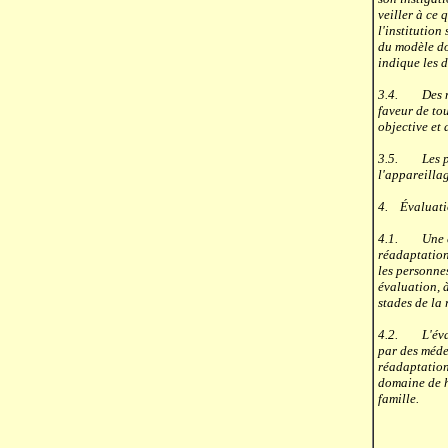
veiller à ce 
l'institutio
du modèle don
indique les d
3.4. Des mes
faveur de to
objective et 
3.5. Les per
l'appareillag
4. Évaluati
4.1. Une éva
réadaptation
les personnes
évaluation, à
stades de la
4.2. L'évalu
par des méde
réadaptation
domaine de h
famille.