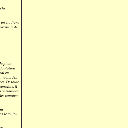
 la
 en étudiant
n maximum de
e
le plein
adaptation
mal en
on dans des
res. De toute
pensable, il
des camarades
des contacts
ins
ns le milieu
es