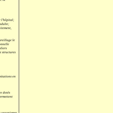
l'hôpital;
adulte;
itement,
reillage le
onnelle
liers
e structures
itations en
re dotés
permettent
es organismes