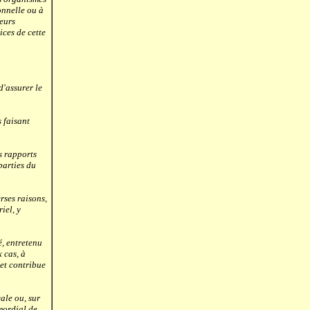
onnelle ou à
leurs
ices de cette
d'assurer le
 faisant
s rapports
parties du
ses raisons,
iel, y
é, entretenu
 cas, à
 et contribue
ale ou, sur
imordial de