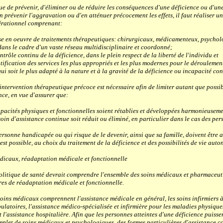
de prévenir, d'éliminer ou de réduire les conséquences d'une déficience ou d'une
en prévenir l'aggravation ou d'en atténuer précocement les effets, il faut réaliser
érationnel comprenant:
n oeuvre de traitements thérapeutiques: chirurgicaux, médicamenteux, psychol
 dans le cadre d'un vaste réseau multidisciplinaire et coordonné;
e continu de la déficience, dans le plein respect de la liberté de l'individu et
cation des services les plus appropriés et les plus modernes pour le déroulemen
i soit le plus adapté à la nature et à la gravité de la déficience ou incapacité co
ervention thérapeutique précoce est nécessaire afin de limiter autant que possibl
nce, en vue d'assurer que:
tés physiques et fonctionnelles soient rétablies et développées harmonieusemen
d'assistance continue soit réduit ou éliminé, en particulier dans le cas des per
onne handicapée ou qui risque de le devenir, ainsi que sa famille, doivent être a
est possible, au choix du traitement de la déficience et des possibilités de vie aut
icaux, réadaptation médicale et fonctionnelle
tique de santé devrait comprendre l'ensemble des soins médicaux et pharmaceuti
res de réadaptation médicale et fonctionnelle.
ns médicaux comprennent l'assistance médicale en général, les soins infirmiers à
ulatoires, l'assistance médico-spécialisée et infirmière pour les maladies physique
 l'assistance hospitalière. Afin que les personnes atteintes d'une déficience puisse
plet de soins médicaux et psychologiques, des formes particulières d'assistance c