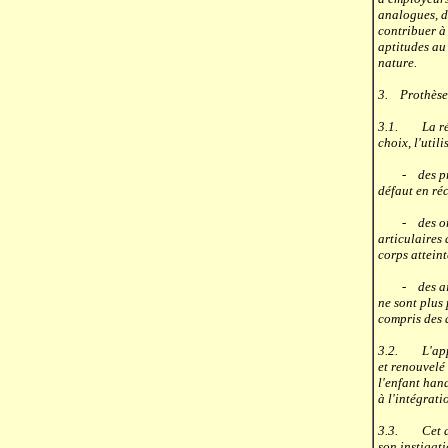
analogues, d
contribuer à 
aptitudes au 
nature.
3. Prothèses
3.1. La réad
choix, l'util
- des prothè
défaut en ré
- des orthès
articulaires 
corps atteint
- des aides 
ne sont plus
compris des a
3.2. L'appar
et renouvelé
l'enfant han
à l'intégrat
3.3. Cet app
son instigati