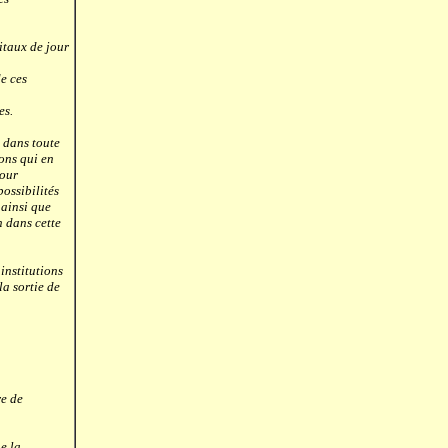
itaux de jour
e ces
es.
 dans toute
ions qui en
tour
ossibilités
 ainsi que
n dans cette
institutions
la sortie de
re de
e la