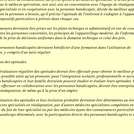
que le médecin spécialiste, soit seul, soit en concertation avec l'équipe de réadapta
n spécialisée et en coopération avec la personne handicapée, décide du meilleur app
t la personne a besoin, qu'il précise l'aptitude de l'intéressé à s'adapter à l'appa
ispositifs particuliers à prévoir dans chaque cas.
ures devraient être prises sur les plans technique et administratif en vue de coo
utes les personnes concernées, les principes de l'appareillage moderne, de l'inform
de la prise de décisions uniformes dans le domaine technique et celui des prix.
sonnes handicapées devraient bénéficier d'une formation dans l'utilisation de
e, y compris d'un suivi régulier.
on des aptitudes
luation régulière des aptitudes devrait être effectuée pour obtenir le meilleur
 possible ainsi qu'un pronostic pour l'intégration scolaire, professionnelle et soci
 handicapées et leur famille devraient pouvoir étudier et évaluer leurs aptitudes. 
 effectuer en collaboration avec les personnes handicapées, devrait être entreprise
 réadaptation, de même qu'à la prise d'un emploi.
ation des aptitudes et leur évolution probable devraient être déterminées au ni
cins spécialisés en réadaptation, par d'autres médecins spécialistes compétents en
 du fait de leur spécialité ou par des médecins ayant des connaissances particuliè
andicaps déterminés, avec la participation directe des personnes handicapées et 