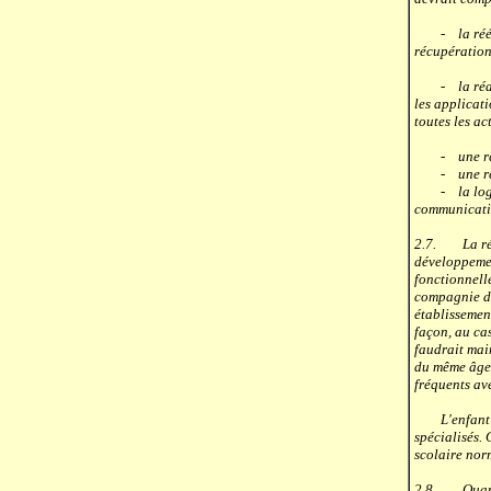
- la rééduca
récupération
- la réadapt
les applicat
toutes les ac
- une réada
- une réadap
- la logopéd
communicati
2.7. La réad
développemen
fonctionnell
compagnie d'
établissemen
façon, au cas
faudrait main
du même âge 
fréquents ave
L'enfant peu
spécialisés. 
scolaire nor
2.8. Quant à