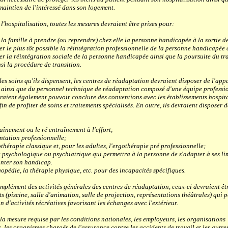
maintien de l'intéressé dans son logement.
'hospitalisation, toutes les mesures devraient être prises pour:
amille à prendre (ou reprendre) chez elle la personne handicapée à la sortie de 
 plus tôt possible la réintégration professionnelle de la personne handicapée 
 réintégration sociale de la personne handicapée ainsi que la poursuite du tra
nsi la procédure de transition.
es soins qu'ils dispensent, les centres de réadaptation devraient disposer de l'appa
 ainsi que du personnel technique de réadaptation composé d'une équipe professi
evraient également pouvoir conclure des conventions avec les établissements hospita
fin de profiter de soins et traitements spécialisés. En outre, ils devraient disposer d
ement ou le ré entraînement à l'effort;
tion professionnelle;
apie classique et, pour les adultes, l'ergothérapie pré professionnelle;
chologique ou psychiatrique qui permettra à la personne de s'adapter à ses lim
nter son handicap.
ie, la thérapie physique, etc. pour des incapacités spécifiques.
plément des activités générales des centres de réadaptation, ceux-ci devraient êt
 (piscine, salle d'animation, salle de projection, représentations théâtrales) qui 
n d'activités récréatives favorisant les échanges avec l'extérieur.
a mesure requise par les conditions nationales, les employeurs, les organisations
, les organismes chargés de l'assurance contre les accidents de travail et les autr