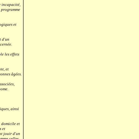
 incapacité,
 un programme
ogiques et
t d'un
ncernée.
e les effets
t, et
sonnes âgées.
ssociées,
onome.
ques, ainsi
 domicile et
s et
nt jouir d'un
omme celles