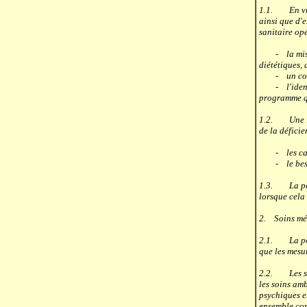
1.1. En vue 
ainsi que d'
sanitaire op
- la mise e
diététiques,
- un contrôl
- l'identifi
programme qu
1.2. Une int
de la déficie
- les capaci
- le besoin 
1.3. La pers
lorsque cela 
2. Soins méd
2.1. La poli
que les mesu
2.2. Les soi
les soins amb
psychiques et
ensemble com