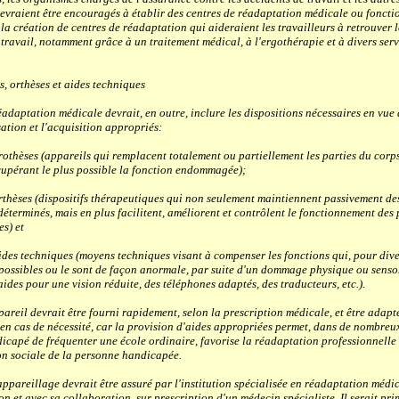
evraient être encouragés à établir des centres de réadaptation médicale ou foncti
la création de centres de réadaptation qui aideraient les travailleurs à retrouver 
travail, notamment grâce à un traitement médical, à l'ergothérapie et à divers serv
, orthèses et aides techniques
aptation médicale devrait, en outre, inclure les dispositions nécessaires en vue 
isation et l'acquisition appropriés:
ses (appareils qui remplacent totalement ou partiellement les parties du corps
cupérant le plus possible la fonction endommagée);
es (dispositifs thérapeutiques qui non seulement maintiennent passivement de
déterminés, mais en plus facilitent, améliorent et contrôlent le fonctionnement des 
es) et
techniques (moyens techniques visant à compenser les fonctions qui, pour diver
 possibles ou le sont de façon anormale, par suite d'un dommage physique ou sensor
ides pour une vision réduite, des téléphones adaptés, des traducteurs, etc.).
eil devrait être fourni rapidement, selon la prescription médicale, et être adapt
 en cas de nécessité, car la provision d'aides appropriées permet, dans de nombreux
dicapé de fréquenter une école ordinaire, favorise la réadaptation professionnelle
ion sociale de la personne handicapée.
areillage devrait être assuré par l'institution spécialisée en réadaptation médic
on et avec sa collaboration, sur prescription d'un médecin spécialiste. Il serait pr