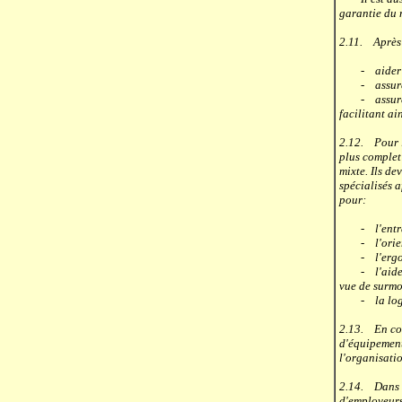
garantie du 
2.11. Après l
- aider la f
- assurer le
- assurer la
facilitant ai
2.12. Pour l
plus complet
mixte. Ils d
spécialisés a
pour:
- l'entraîn
- l'orienta
- l'ergothér
- l'aide psy
vue de surmo
- la logopéd
2.13. En com
d'équipements
l'organisatio
2.14. Dans l
d'employeurs