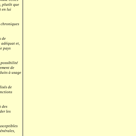
, plutôt que
t en lui
 chroniques
s de
t adéquat et,
de pays
possibilité
tement de
duits à usage
isés de
onctions
à des
der les
usceptibles
énérales,