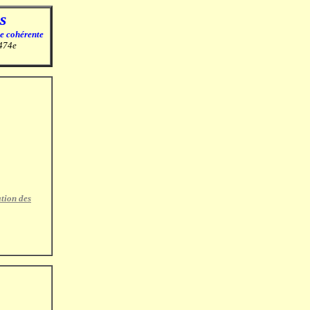
s
e cohérente
 474e
tion des