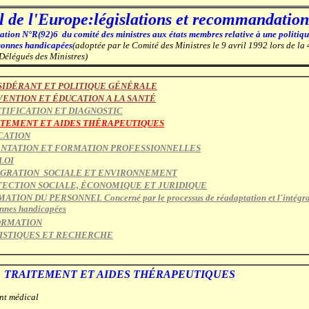
l de l'Europe:législations et recommandation
ion N°R(92)6 du comité des ministres aux états membres relative à une politiqu
rsonnes handicapées
(adoptée par le Comité des Ministres le 9 avril 1992
lors de la
Délégués des Ministres)
SIDÉRANT ET POLITIQUE
GÉNÉRALE
ENTION ET ÉDUCATION A LA
SANTÉ
TIFICATION ET DIAGNOSTIC
ITEMENT ET AIDES THÉRAPEUTIQUES
CATION
ENTATION ET FORMATION PROFESSIONNELLES
LOI
ÉGRATION SOCIALE ET ENVIRONNEMENT
ECTION SOCIALE, ÉCONOMIQUE ET JURIDIQUE
TION DU PERSONNEL Concerné par le processus de réadaptation et l'intégra
nnes handicapées
ORMATION
TISTIQUES ET RECHERCHE
. TRAITEMENT ET AIDES THÉRAPEUTIQUES
nt médical