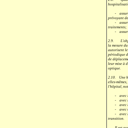
hospitalisati
- assurer qu
prévoyant de
- assurer le
traitemen
- assurer de
2.9. L'objec
la mesure du 
autorisent le
périodique d
de déplaceme
leur mise à 
optique.
2.10. Une ho
elles-mêmes, 
l'hôpital, n
- avec la fa
- avec l'emp
- avec le p
- avec un s
- avec les s
transition.
Il est aussi