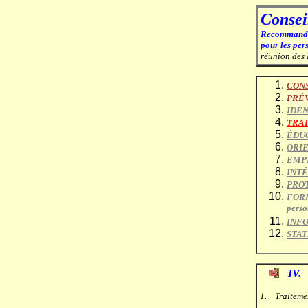
Consei
Recommandat
pour les pe
réunion des 
.
CON
PRÉV
IDEN
TRA
ÉDU
ORI
EMP
INT
PROT
FORMA
perso
INF
STA
.
IV
1. Traiteme