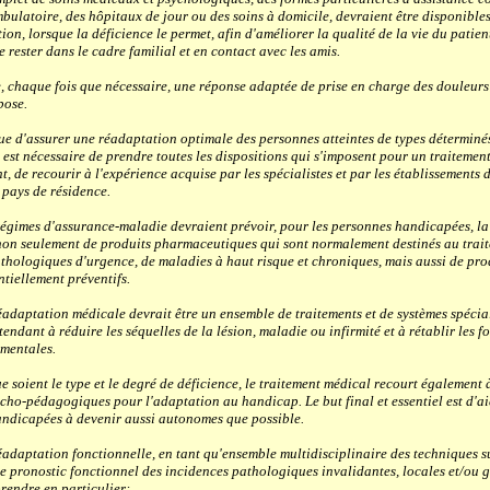
bulatoire, des hôpitaux de jour ou des soins à domicile, devraient être disponibles
tion, lorsque la déficience le permet, afin d'améliorer la qualité de la vie du patien
 rester dans le cadre familial et en contact avec les amis.
aque fois que nécessaire, une réponse adaptée de prise en charge des douleurs
pose.
d'assurer une réadaptation optimale des personnes atteintes de types déterminé
l est nécessaire de prendre toutes les dispositions qui s'imposent pour un traitemen
t, de recourir à l'expérience acquise par les spécialistes et par les établissements 
 pays de résidence.
imes d'assurance-maladie devraient prévoir, pour les personnes handicapées, la 
non seulement de produits pharmaceutiques qui sont normalement destinés au trai
athologiques d'urgence, de maladies à haut risque et chroniques, mais aussi de pro
ntiellement préventifs.
aptation médicale devrait être un ensemble de traitements et de systèmes spécial
endant à réduire les séquelles de la lésion, maladie ou infirmité et à rétablir les f
 mentales.
ient le type et le degré de déficience, le traitement médical recourt également 
cho-pédagogiques pour l'adaptation au handicap. Le but final et essentiel est d'ai
ndicapées à devenir aussi autonomes que possible.
aptation fonctionnelle, en tant qu'ensemble multidisciplinaire des techniques s
le pronostic fonctionnel des incidences pathologiques invalidantes, locales et/ou g
rendre en particulier: