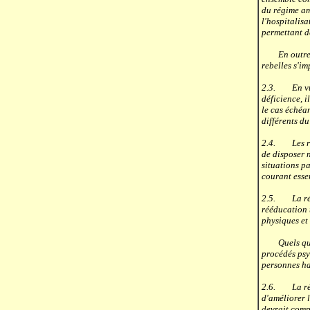
du régime am
l'hospitalisa
permettant de
En outre, ch
rebelles s'im
2.3. En vue 
déficience, i
le cas échéan
différents du
2.4. Les rég
de disposer 
situations p
courant esse
2.5. La réad
rééducation t
physiques et
Quels que so
procédés psy
personnes ha
2.6. La réad
d'améliorer 
devrait comp