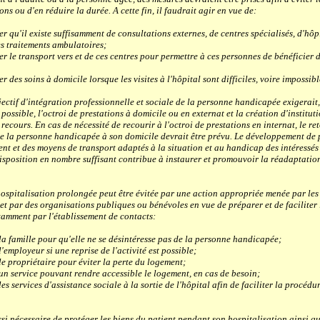
ons ou d'en réduire la durée. A cette fin, il faudrait agir en vue de:
'il existe suffisamment de consultations externes, de centres spécialisés, d'hôp
s traitements ambulatoires;
 transport vers et de ces centres pour permettre à ces personnes de bénéficier d
ts;
s soins à domicile lorsque les visites à l'hôpital sont difficiles, voire impossibl
tif d'intégration professionnelle et sociale de la personne handicapée exigerait,
possible, l'octroi de prestations à domicile ou en externat et la création d'institut
 recours. En cas de nécessité de recourir à l'octroi de prestations en internat, le re
e la personne handicapée à son domicile devrait être prévu. Le développement de p
nt et des moyens de transport adaptés à la situation et au handicap des intéressés
disposition en nombre suffisant contribue à instaurer et promouvoir la réadaptatio
spitalisation prolongée peut être évitée par une action appropriée menée par les 
et par des organisations publiques ou bénévoles en vue de préparer et de faciliter 
otamment par l'établissement de contacts:
mille pour qu'elle ne se désintéresse pas de la personne handicapée;
loyeur si une reprise de l'activité est possible;
ropriétaire pour éviter la perte du logement;
ervice pouvant rendre accessible le logement, en cas de besoin;
ervices d'assistance sociale à la sortie de l'hôpital afin de faciliter la procédu
 nécessaire de protéger les biens du patient pendant son hospitalisation ainsi qu