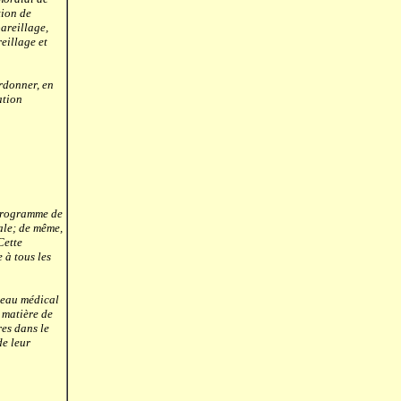
tion de
areillage,
reillage et
rdonner, en
ation
 programme de
ale; de même,
Cette
 à tous les
veau médical
 matière de
res dans le
de leur