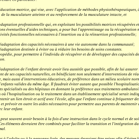
tion motrice, qui vise, avec l'application de méthodes physiothérapeutiques, à
 de la musculature atteinte et au renforcement de la musculature intacte, et
ation professionnelle qui, en exploitant les possibilités motrices récupérées et
ions éventuelles d'aides techniques, a pour but l'apprentissage ou la récupératio
tivités fonctionnelles nécessaires à l'insertion ou à la réinsertion professionnelle;
ptation des capacités nécessaires à une vie autonome dans la communauté;
tation destinée à éviter ou à réduire les besoins de soins constants.
ie, pour permettre à l'individu de récupérer et de développer des capacités d
on.
aptation de l'enfant devrait avoir lieu aussitôt que possible, afin de lui assurer 
t de ses capacités naturelles, en bénéficiant non seulement d'interventions de ré
e, mais aussi d'interventions éducatives, de préférence dans un milieu scolaire nor
enfants valides du même âge. Il faudrait éviter autant que possible l'hospitalisati
ts spécialisés ou des hôpitaux en donnant la préférence aux traitements ambulatoi
 où l'hospitalisation ou le traitement dans un établissement spécialisé serait indis
tenir un lien étroit et actif avec l'école, afin que l'enfant continue à fréquenter 
et prévoir en outre les aides nécessaires pour permettre aux parents de maintenir 
c leur enfant.
t souvent avoir besoin à la fois d'une instruction dans le cycle normal et de so
Ces éléments devraient être combinés pour faciliter la transition et l'intégration da
mal.
 l'adulte ou à la personne âgée, des mesures devraient être prises afin d'éviter l