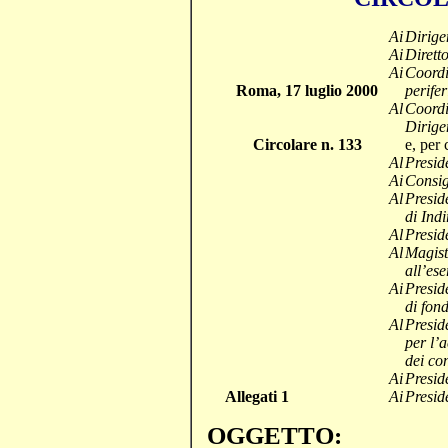
Ai
Dirigen
Ai
Dirett
Ai
Coordi
Roma,
17 luglio 2000
perifer
Al
Coordi
Dirige
Circolare n. 133
e, per
Al
Presid
Ai
Consig
Al
Presid
di Indi
Al
Presid
Al
Magist
all’ese
Ai
Presid
di fond
Al
Presid
per l’
dei con
Ai
Presid
Allegati 1
Ai
Presid
OGGETTO: