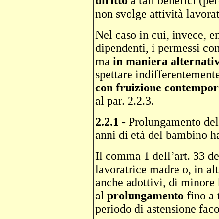
diritto
a tali benefici (pe
non svolge attività lavora
Nel caso in cui, invece, e
dipendenti, i permessi co
ma
in maniera alternati
spettare indifferentement
con fruizione contempor
al par. 2.2.3.
2.2.1 -
Prolungamento dell’
anni di età del bambino h
Il comma 1 dell’art. 33 de
lavoratrice madre o, in alt
anche adottivi, di minore
al
prolungamento
fino a 
periodo di astensione faco