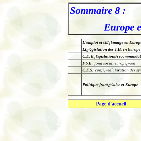
Sommaire 8 :
Europe e
.
L'emploi et chï¿½mage en
Europ
Lï¿½gislation des T.H. en
Europe
C.E. lï¿½gislations/recommandat
F.S.E.
fond social europï¿½en
C.E.S.
confï¿½dï¿½ration des sy
Politique franï¿½aise et Europe
.
Page d'accueil