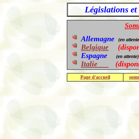
Législations et
.
Somm
Allemagne
(en attente
Belgique
(dispon
Espagne
(en attente)
Italie
(dispon
.
Page d'accueil
somm