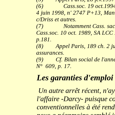
(6)
Cass.soc. 19 oct.1994
4 juin 1998, n' 2747 P+13, Man
c/Driss et autres.
(7)
Notamment Cass. sac
Cass.soc. 10 oct. 1989, SA LCC 
p.181.
(8)
Appel Paris, 189 ch. 2 j
assurances.
(9)
Cf. Bilan social de l'a
N°
609, p. 17.
.
Les garanties d'emploi
Un autre arrêt récent, n'ay
l'affaire -Darcy- puisque c
conventionnelles à été rend