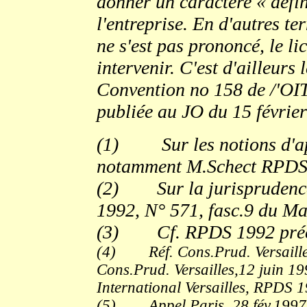
donner un caractère « défin
l'entreprise. En d'autres te
ne s'est pas prononcé, le l
intervenir. C'est d'ailleurs l
Convention no 158 de /'OIT
publiée au JO du 15 février
(1)
Sur les notions d'ap
notamment M.Schect RPDS 1
(2)
Sur la jurispruden
1992, N° 571, fasc.9 du Ma
(3)
Cf. RPDS 1992 préc
(4)
Réf. Cons.Prud. Versaill
Cons.Prud. Versailles,12 juin 199
International Versailles, RPDS 
(5)
Appel Paris, 28 fév.1997