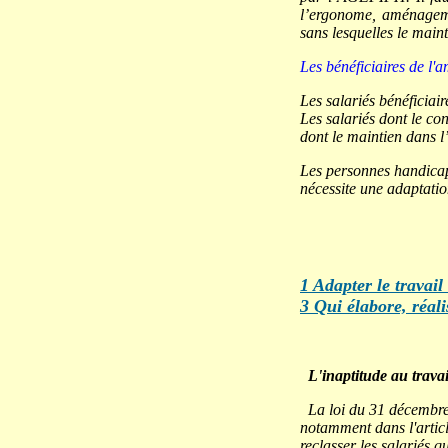
l’ergonome, aménageme
sans lesquelles le main
Les bénéficiaires de l
Les salariés bénéficiair
Les salariés dont le co
dont le maintien dans l
Les personnes handicapé
nécessite une adaptatio
1 Adapter le travai
3
Qui élabore, réali
L'inaptitude au travai
La loi du 31 décembre 1
notamment dans l'articl
reclasser les salariés q