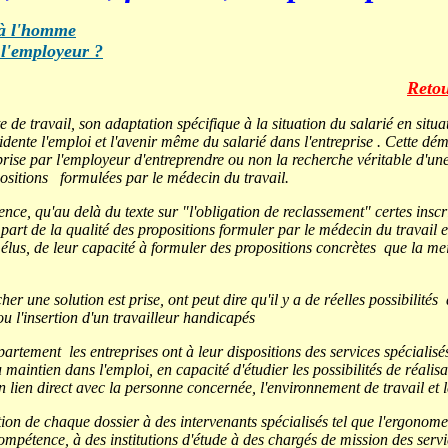
l à l'homme
 l'employeur ?
Retou
e travail, son adaptation spécifique à la situation du salarié en situat
idente l'emploi et l'avenir même du salarié dans l'entreprise . Cette d
prise par l'employeur d'entreprendre ou non la recherche véritable d'un
ositions formulées par le médecin du travail.
ce, qu'au delà du texte sur "l'obligation de reclassement" certes inscri
e part de la qualité des propositions formuler par le médecin du travail e
s élus, de leur capacité à formuler des propositions concrètes que la mei
her une solution est prise, ont peut dire qu'il y a de réelles possibilités
u l'insertion d'un travailleur handicapés
artement les entreprises ont à leur dispositions des services spécialis
 maintien dans l'emploi, en capacité d'étudier les possibilités de réali
lien direct avec la personne concernée, l'environnement de travail et l
tion de chaque dossier à des intervenants spécialisés tel que l'ergonome,
compétence, à des institutions d'étude à des chargés de mission des servi