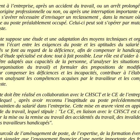
nt à l’entreprise, après un accident du travail, ou un arrêt prolongé
’origine professionnelle ou non, ou après une interruption importante
ut s’avérer nécessaire d’envisager un reclassement , dans la mesure o
e au poste préalablement occupé. Celui-ci peut soit s’opérer par muta
te.
e suppose une étude et une adaptation des moyens techniques et org
m l’écart entre les exigences du poste et les aptitudes du salari
 se font au regard de la déficience, afin de compenser le handicap.
’étude spécialisé est donc tout à fait possible. Leur rôle est d’aider à
’être adaptés aux capacités de la personne, d’analyser les situations
 organisation du travail) et formuler des propositions de modifi
ur compenser les déficiences et les incapacités, contribuer à l’éla
en analysant les compétences acquises par le travailleur et les co
ste.
doit être réalisé en collaboration avec le CHSCT et le CE de l’entrep
lequel , après avoir reconnu l’inaptitude au poste précédemmen
maintien du salarié dans l’entreprise. Cette mise en œuvre vient en appl
de du travail, lequel stipule : "Le CE, en liaison avec le CHSCT est c
er la mise ou la remise au travail des accidentés du travail, des invalid
des travailleurs handicapés".
urcoût de l’aménagement de poste, de l’expertise, de la formation éven
 signaler que l’engagement financier d’une partie importante des f