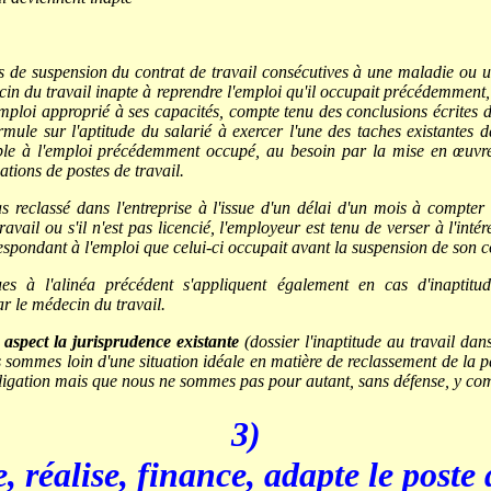
 de suspension du contrat de travail consécutives à une maladie ou un 
cin du travail inapte à reprendre l'emploi qu'il occupait précédemment,
mploi approprié à ses capacités, compte tenu des conclusions écrites 
ormule sur l'aptitude du salarié à exercer l'une des taches existantes da
le à l'emploi précédemment occupé, au besoin par la mise en œuvre
tions de postes de travail.
s reclassé dans l'entreprise à l'issue d'un délai d'un mois à compter
avail ou s'il n'est pas licencié, l'employeur est tenu de verser à l'intér
respondant à l'emploi que celui-ci occupait avant la suspension de son co
ues à l'alinéa précédent s'appliquent également en cas d'inaptit
ar le médecin du travail.
 aspect la jurisprudence existante
(dossier l'inaptitude au travail da
ommes loin d'une situation idéale en matière de reclassement de la pa
bligation mais que nous ne sommes pas pour autant, sans défense, y com
3)
, réalise, finance, adapte le poste 