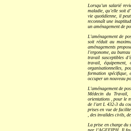
Lorsqu’un salarié revie
maladie, qu’elle soit d
vie quotidienne, il pe
reconnaît une inaptitud
un aménagement de pos
L’aménagement de post
soit réduit au maximu
aménagements proposés
l’ergonome, au bureau d
travail susceptibles d
travail, équipement,
organisationnelles, po
formation spécifique, 
occuper un nouveau po
L’aménagement de poste 
Médecin du Travail, 
orientations , pour le 
de l’art L 432-3 du co
prises en vue de facilit
, des invalides civils, 
La prise en charge du s
par l’AGEFIPH. Il faut