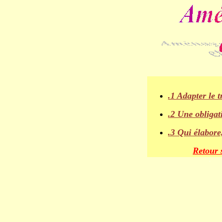
.1 Adapter le 
.2
Une obligat
.3
Qui élabore,
Retour 
.