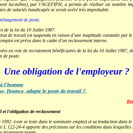
nt lui-même), par l’AGEFIPH, a permis de réaliser un nombre impo
tien de salariés handicapés se serait avéré très improbable.
'aménagement de poste.
es de la loi du 10 Juillet 1987.
ntrat de travail est suspendu en raison d’une inaptitude constatée par l
’emploi est prévu dans le cadre d’un reclassement interne.
es en voie de recrutement bénéficiaires de la loi du 10 Juillet 1987, do
n de poste.
.
Une obligation de l'employeur ?
l à l'homme
se, finance, adapte le poste de travail ?
Ret
l et l'obligation de reclassement
992 (voir se texte dans le sommaire emploi) et sa traduction dans le 
e L 122-24-4 apporte des précisions sur les conditions dans lesquelles 
ui deviennent inapte