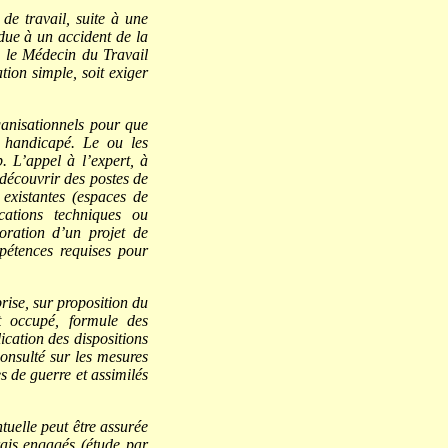
 de travail, suite à une
 due à un accident de la
ù le Médecin du Travail
tion simple, soit exiger
anisationnels pour que
é handicapé. Le ou les
 L’appel à l’expert, à
 découvrir des postes de
 existantes (espaces de
cations techniques ou
boration d’un projet de
mpétences requises pour
rise, sur proposition du
t occupé, formule des
ication des dispositions
onsulté sur les mesures
es de guerre et assimilés
tuelle peut être assurée
rais engagés (étude par