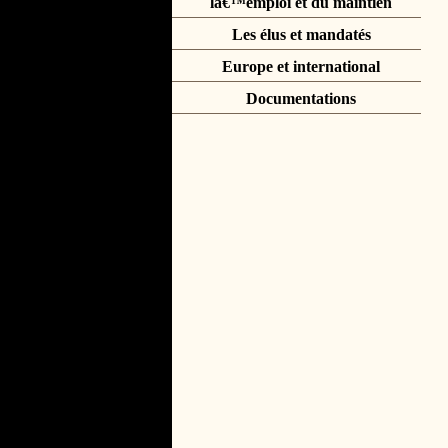
lâ€™emploi et du maintien
Les élus et mandatés
Europe et international
Documentations