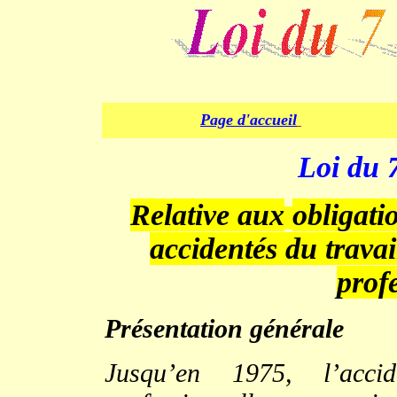
Page d'accueil
.
Loi du 
Relative aux
obligati
accidentés du travai
prof
Présentation générale
Jusqu’en 1975, l’acci