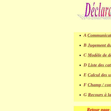
A
Communicatio
B
Jugement du
C
Modèle de d
D
Liste des ca
E
Calcul des u
F
Champ / condi
G
Recours à la
.
Retour page 