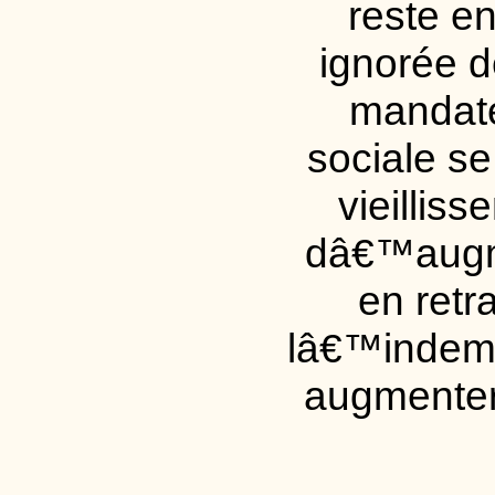
reste en
ignorée d
mandaté
sociale s
vieillis
dâ€™augm
en retr
lâ€™indemn
augmenter