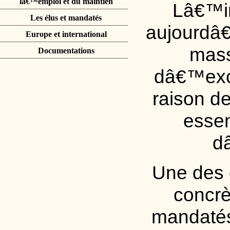
lâ€™emploi et du maintien
Lâ€™in
Les élus et mandatés
aujourdâ€
Europe et international
mass
Documentations
dâ€™excl
raison d
essen
d
Une des 
concrè
mandatés