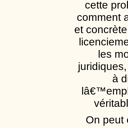
cette pro
comment ag
et concrète
licencieme
les mo
juridiques
à d
lâ€™emplo
vérita
On peut 