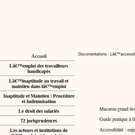
Documentations
-
Lâ€™accessibi
Accueil
Lâ€™emploi des travailleurs
handicapés
Lâ€™inaptitude au travail et
maintien dans lâ€™emploi
Inaptitude et Maintien : Procédure
et Indemnisation
Macaron grand inva
Le droit des salariés
Guide pratique à l
72 jurisprudences
Accessibilité : enj
Les acteurs et institutions de