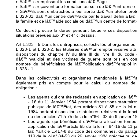
Sâ€™ils remplissent les conditions dâ€™âge.
Sâ€™ils reçoivent une formation au sein de lâ€™entreprise.
Sâ€™ils sont embauchés à leur sortie dâ€™un atelier proté
L.323-31, dâ€™un centre dâ€™aide par le travail défini à lâ€
la famille et de lâ€™aide sociale ou dâ€™un centre de formati
Ce décret précise la durée pendant laquelle ces dispositio
situations prévues aux 3° et 4° ci dessus.
Art L.323 - 5 Dans les entreprises, collectivités et organismes
L.323-1 et L.323-2, les titulaires dâ€™un emploi réservé attr
dispositions du chapitre IV du titre III du livre III du code
dâ€™invalidité et des victimes de guerre sont pris en co
nombre de bénéficiaires de lâ€™obligation dâ€™emploi ins
L.323 - 1.
Dans les collectivités et organismes mentionnés à lâ€™a
également pris en compte pour le calcul du nombre de b
obligation :
Les agents qui ont été reclassés en application de lâ€™a
- 16 du 11 Janvier 1984 portant dispositions statutaires
publique de lâ€™État, des articles 81 à 85 de la loi 
1984 portant dispositions statutaires relatives à la fonct
ou des articles 71 à 75 de la loi n°86 - 33 du 9 janvier 1
Les agents qui bénéficient dâ€™une allocation tempor
application de lâ€™article 65 de la loi n° 84-16 du 11 j
lâ€™article L.417-8 du code des communes, du paragra
119 de la loi n° 84-53 du 26 janvier 1984 précitée ou de 