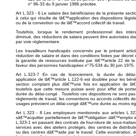
n° 86-33 du 9 janvier 1986 précitée.
Art L.323 - 6 Le salaire des bénéficiaires de la présente secti
à celui qui résulte de lâ€™application des dispositions législ
ou de la convention ou de lâ€™accord collectif de travail.
Toutefois, lorsque le rendement professionnel des intér
diminué, des réductions de salaire peuvent être autorisées da
par voie réglementaire.
Les travailleurs handicapés concernés par le présent artic
réduction de salaire et dans des conditions fixées par décret
la garantie de ressources instituée par lâ€™article 22 de la
faveur des personnes handicapées n°75-534 du 30 juin 1975.
Art L.323-7 En cas de licenciement, la durée du délai
application de lâ€™article L.122-6 est doublée pour les bénéf
section comptant plus dâ€™une fois en application de lâ€
toutefois que cette mesure puisse avoir pour effet de port
durée du délai-congé . Toutefois ces dispositions ne sont pas
règlements de travail, les conventions ou accords collectifs de 
usages prévoient un délai-congé dâ€™une durée au moins éga
Art L.323 - 8 Les employeurs mentionnés aux articles L.32
sâ€™acquitter partiellement de lâ€™obligation dâ€™emploi in
L.323-1 en passant des contrats de fourniture de sous-traitan
services avec des ateliers protégés, des centres de distributi
ou des centres dâ€™aide par le travail. Cette exonération, do