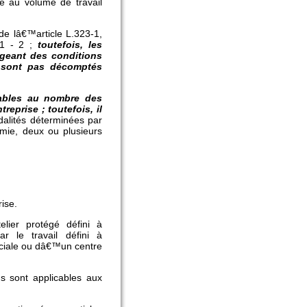
le au volume de travail
 de lâ€™article L.323-1,
431 - 2 ;
toutefois, les
igeant des conditions
e sont pas décomptés
cables au nombre des
eprise ; toutefois, il
dalités déterminées par
emie, deux ou plusieurs
ise.
lier protégé défini à
r le travail défini à
ociale ou dâ€™un centre
ns sont applicables aux