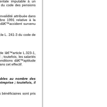
entale imputable à un
24 du code des pensions
validité attribuée dans
bre 1991 relative à la
s dâ€™accident survenu
icle L. 241-3 du code de
 de lâ€™article L.323-1,
; toutefois, les salariés
onditions dâ€™aptitude
s cet effectif.
cables au nombre des
eprise ; toutefois, il
bénéficiaires sont pris