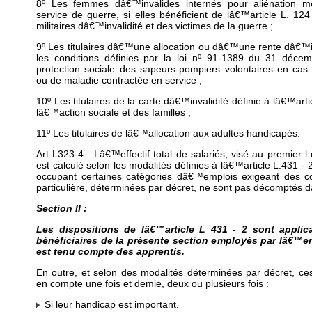
8º Les femmes dâ€™invalides internés pour aliénation m
service de guerre, si elles bénéficient de lâ€™article L. 1
militaires dâ€™invalidité et des victimes de la guerre ;
9º Les titulaires dâ€™une allocation ou dâ€™une rente dâ€™in
les conditions définies par la loi nº 91-1389 du 31 décem
protection sociale des sapeurs-pompiers volontaires en ca
ou de maladie contractée en service ;
10º Les titulaires de la carte dâ€™invalidité définie à lâ€™art
lâ€™action sociale et des familles ;
11º Les titulaires de lâ€™allocation aux adultes handicapés.
Art L323-4 : Lâ€™effectif total de salariés, visé au premier l
est calculé selon les modalités définies à lâ€™article L.431 - 2 
occupant certaines catégories dâ€™emplois exigeant des c
particulière, déterminées par décret, ne sont pas décomptés dan
Section II :
Les dispositions de lâ€™article L 431 - 2 sont appli
bénéficiaires de la présente section employés par lâ€™entr
est tenu compte des apprentis.
En outre, et selon des modalités déterminées par décret, ces 
en compte une fois et demie, deux ou plusieurs fois :
Si leur handicap est important.