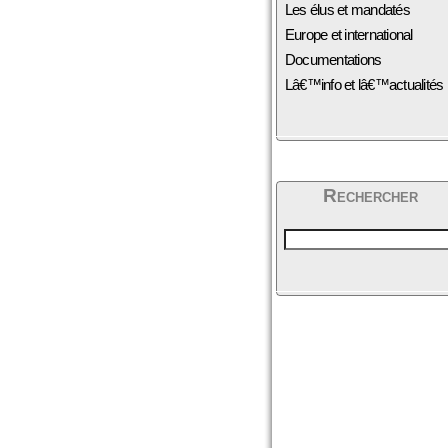
Les élus et mandatés
Europe et international
Documentations
Lâ€™info et lâ€™actualités
Rechercher