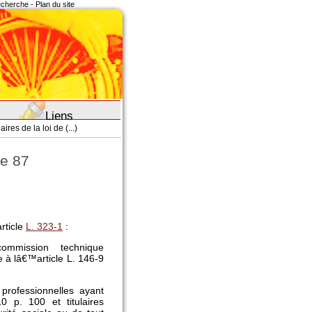
recherche
-
Plan du site
Liens
ires de la loi de (...)
de 87
rticle
L. 323-1
:
ommission technique
 à lâ€™article L. 146-9
professionnelles ayant
 p. 100 et titulaires