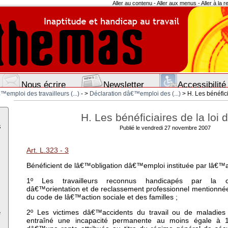
Aller au contenu
-
Aller aux menus
-
Aller à la 
Nous écrire
Newsletter
Accessibilité
™emploi des travailleurs (...)
- >
Déclaration dâ€™emploi des (...)
> H. Les bénéficia
H. Les bénéficiaires de la loi 
s
Publié le vendredi 27 novembre 2007
Art. L.323 - 3
Bénéficient de lâ€™obligation dâ€™emploi instituée par lâ€™a
1º Les travailleurs reconnus handicapés par la c
dâ€™orientation et de reclassement professionnel mentionnée
du code de lâ€™action sociale et des familles ;
e
2º Les victimes dâ€™accidents du travail ou de maladies 
entraîné une incapacité permanente au moins égale à 10