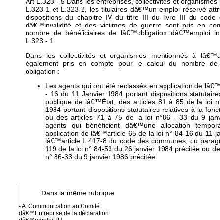
Art L.323 - 5 Dans les entreprises, collectivités et organismes
L.323-1 et L.323-2, les titulaires dâ€™un emploi réservé attr
dispositions du chapitre IV du titre III du livre III du code
dâ€™invalidité et des victimes de guerre sont pris en co
nombre de bénéficiaires de lâ€™obligation dâ€™emploi ins
L.323 - 1.
Dans les collectivités et organismes mentionnés à lâ€™a
également pris en compte pour le calcul du nombre de b
obligation :
Les agents qui ont été reclassés en application de lâ€™a
- 16 du 11 Janvier 1984 portant dispositions statutaires
publique de lâ€™État, des articles 81 à 85 de la loi 
1984 portant dispositions statutaires relatives à la fonct
ou des articles 71 à 75 de la loi n°86 - 33 du 9 jan
agents qui bénéficient dâ€™une allocation tempora
application de lâ€™article 65 de la loi n° 84-16 du 11 j
lâ€™article L.417-8 du code des communes, du paragra
119 de la loi n° 84-53 du 26 janvier 1984 précitée ou de 
n° 86-33 du 9 janvier 1986 précitée.
Dans la même rubrique
- A. Communication au Comité
dâ€™Entreprise de la déclaration
dâ€™emploi TH