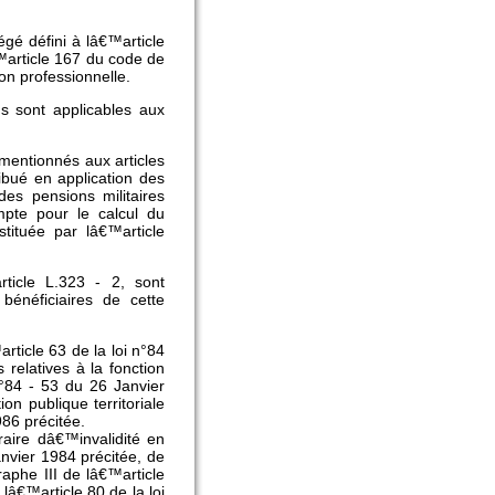
gé défini à lâ€™article
™article 167 du code de
on professionnelle.
ns sont applicables aux
 mentionnés aux articles
ibué en application des
 des pensions militaires
mpte pour le calcul du
tituée par lâ€™article
rticle L.323 - 2, sont
énéficiaires de cette
rticle 63 de la loi n°84
 relatives à la fonction
n°84 - 53 du 26 Janvier
ion publique territoriale
986 précitée.
aire dâ€™invalidité en
anvier 1984 précitée, de
phe III de lâ€™article
lâ€™article 80 de la loi