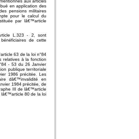
 mentionnés aux articles
ibué en application des
 des pensions militaires
mpte pour le calcul du
tituée par lâ€™article
rticle L.323 - 2, sont
énéficiaires de cette
rticle 63 de la loi n°84
 relatives à la fonction
n°84 - 53 du 26 Janvier
ion publique territoriale
vier 1986 précitée. Les
ire dâ€™invalidité en
anvier 1984 précitée, de
phe III de lâ€™article
lâ€™article 80 de la loi