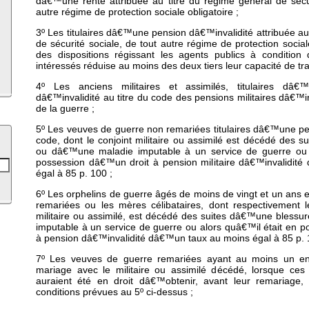
dâ€™une rente attribuée au titre du régime général de sécu
autre régime de protection sociale obligatoire ;
3º Les titulaires dâ€™une pension dâ€™invalidité attribuée au
de sécurité sociale, de tout autre régime de protection sociale
des dispositions régissant les agents publics à condition 
intéressés réduise au moins des deux tiers leur capacité de tra
4º Les anciens militaires et assimilés, titulaires dâ€™
dâ€™invalidité au titre du code des pensions militaires dâ€™in
de la guerre ;
5º Les veuves de guerre non remariées titulaires dâ€™une p
code, dont le conjoint militaire ou assimilé est décédé des 
ou dâ€™une maladie imputable à un service de guerre ou 
possession dâ€™un droit à pension militaire dâ€™invalidit
égal à 85 p. 100 ;
6º Les orphelins de guerre âgés de moins de vingt et un ans 
remariées ou les mères célibataires, dont respectivement 
militaire ou assimilé, est décédé des suites dâ€™une bless
imputable à un service de guerre ou alors quâ€™il était en 
à pension dâ€™invalidité dâ€™un taux au moins égal à 85 p. 
7º Les veuves de guerre remariées ayant au moins un en
mariage avec le militaire ou assimilé décédé, lorsque ce
auraient été en droit dâ€™obtenir, avant leur remariage
conditions prévues au 5º ci-dessus ;