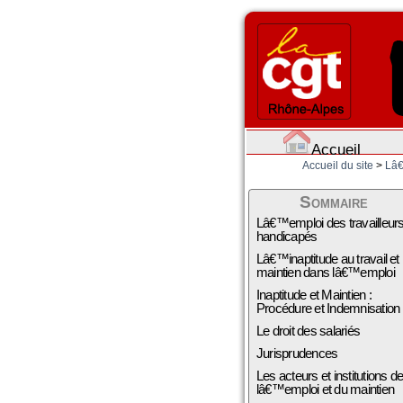
Accueil
Accueil du site
>
Lâ€
Sommaire
Lâ€™emploi des travailleur
handicapés
Lâ€™inaptitude au travail et
maintien dans lâ€™emploi
Inaptitude et Maintien :
Procédure et Indemnisation
Le droit des salariés
Jurisprudences
Les acteurs et institutions d
lâ€™emploi et du maintien