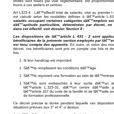
limites sont fixées par voie réglementaire, est proportionnel
fourni à ces ateliers et centres.
Art L323-4 : Lâ€™effectif total de salariés, visé au premier l
est calculé selon les modalités définies à lâ€™article L.
salariés occupant certaines catégories dâ€™emplois ex
dâ€™aptitude particulière, déterminées par décret, n
dans cet effectif. voir dossier.
Section II :
Les dispositions de lâ€™article L 431 - 2 sont appli
bénéficiaires de la présente section employés par lâ€™entr
est tenu compte des apprentis.
En outre, et selon des mo
décret, ces bénéficiaires sont pris en compte une fois et d
fois :
Si leur handicap est important.
Sâ€™ils remplissent les conditions dâ€™âge.
Sâ€™ils reçoivent une formation au sein de lâ€™entrepr
Sâ€™ils sont embauchés à leur sortie dâ€™un ate
lâ€™article L.323-31, dâ€™un centre dâ€™aide pa
lâ€™article 167 du code de la famille et de lâ€™aide s
de formation professionnelle.
Ce décret précise la durée pendant laquelle ces dispositio
situations prévues aux 3° et 4° ci dessus.