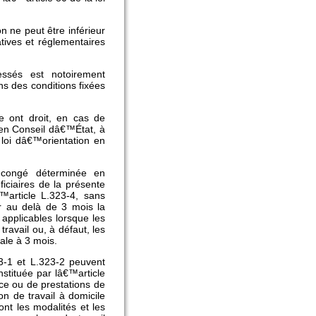
on ne peut être inférieur
atives et réglementaires
essés est notoirement
ns des conditions fixées
le ont droit, en cas de
 en Conseil dâ€™État, à
 loi dâ€™orientation en
-congé déterminée en
iciaires de la présente
™article L.323-4, sans
er au delà de 3 mois la
 applicables lorsque les
travail ou, à défaut, les
le à 3 mois.
3-1 et L.323-2 peuvent
stituée par lâ€™article
ce ou de prestations de
on de travail à domicile
nt les modalités et les