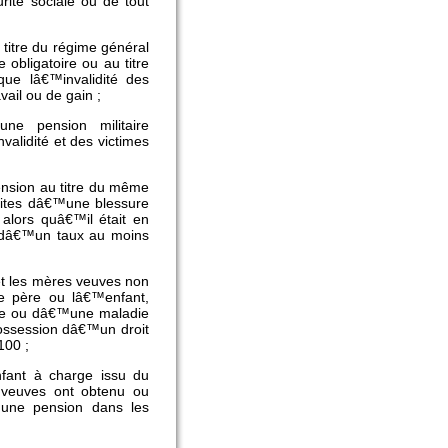
rité sociale ou de tout
 titre du régime général
 obligatoire ou au titre
que lâ€™invalidité des
vail ou de gain ;
une pension militaire
validité et des victimes
ension au titre du même
suites dâ€™une blessure
alors quâ€™il était en
é dâ€™un taux au moins
et les mères veuves non
le père ou lâ€™enfant,
ure ou dâ€™une maladie
possession dâ€™un droit
100 ;
fant à charge issu du
s veuves ont obtenu ou
, une pension dans les