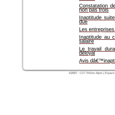
Constatation de
non pas trois
Inaptitude sui
due
Les entreprises
Inaptitude au 
salaire
Le travail du
déloyal
Avis dâ€™inapti
©2007 -
CGT Rhône-Alpes
|
Espace 