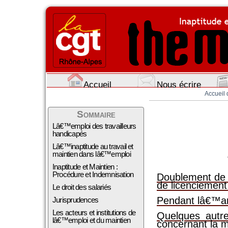
Accueil
Nous écrire
Accueil 
Sommaire
Lâ€™emploi des travailleurs
handicapés
Lâ€™inaptitude au travail et
maintien dans lâ€™emploi
Inaptitude et Maintien :
Procédure et Indemnisation
Doublement de 
de licenciemen
Le droit des salariés
Pendant lâ€™ar
Jurisprudences
Les acteurs et institutions de
Quelques autre
lâ€™emploi et du maintien
concernant la m