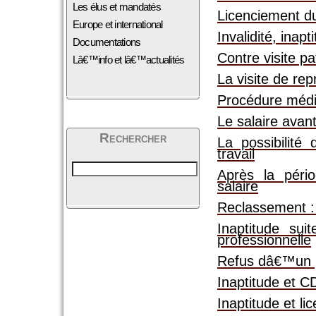
Les élus et mandatés
Licenciement du
Europe et international
Invalidité, inapt
Documentations
Contre visite pa
Lâ€™info et lâ€™actualités
La visite de rep
Procédure médi
Le salaire avant
Rechercher
La possibilité
travail
Après la péri
salaire
Reclassement :
Inaptitude su
professionnelle
Refus dâ€™un p
Inaptitude et 
Inaptitude et l