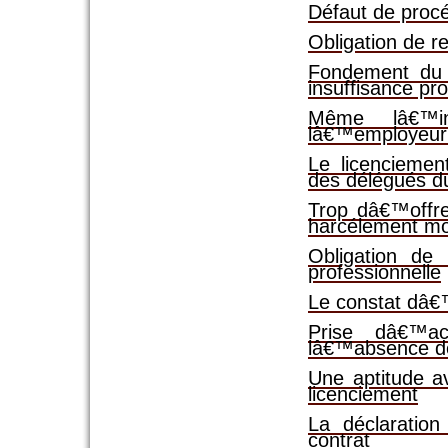
Défaut de procé
Obligation de 
Fondement du 
insuffisance pro
Même lâ€™in
lâ€™employeur 
Le licencieme
des délégués d
Trop dâ€™offre
harcélement mo
Obligation de 
professionnelle
Le constat dâ€™
Prise dâ€™ac
lâ€™absence de 
Une aptitude a
licenciement
La déclaratio
contrat