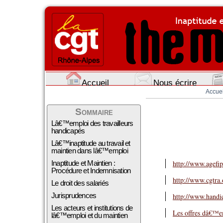
Accueil
Nous écrire
Accuei
Sommaire
Lâ€™emploi des travailleurs
handicapés
Lâ€™inaptitude au travail et
maintien dans lâ€™emploi
Inaptitude et Maintien :
http://www.agefip
Procédure et Indemnisation
http://www.cgtra.
Le droit des salariés
Jurisprudences
http://www.handic
Les acteurs et institutions de
Les offres dâ€™em
lâ€™emploi et du maintien