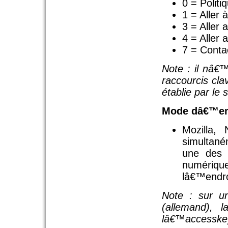
0 = Politi
1 = Aller 
3 = Aller 
4 = Aller 
7 = Conta
Note : il nâ€
raccourcis cla
établie par le 
Mode dâ€™em
Mozilla,
simultané
une des 
numériq
lâ€™endro
Note : sur 
(allemand), l
lâ€™accesske