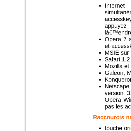
Interne
simultané
accesskey
appuyez 
lâ€™endro
Opera 7 s
et access
MSIE sur 
Safari 1.2
Mozilla et
Galeon, Mo
Konqueror
Netscape
version 3
Opera Win
pas les a
Raccourcis n
touche or