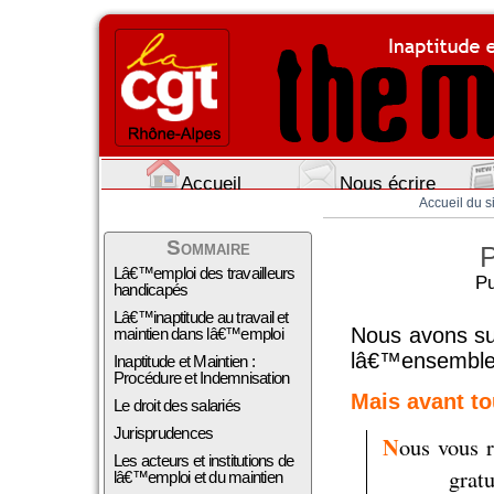
Accueil
Nous écrire
Accueil du s
Sommaire
P
Lâ€™emploi des travailleurs
Pu
handicapés
Lâ€™inaptitude au travail et
Nous avons su
maintien dans lâ€™emploi
lâ€™ensemble 
Inaptitude et Maintien :
Procédure et Indemnisation
Mais avant to
Le droit des salariés
Jurisprudences
N
ous vous 
Les acteurs et institutions de
grat
lâ€™emploi et du maintien