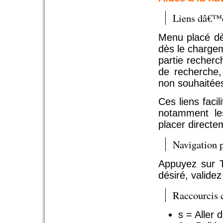
Liens dâ€™
Menu placé dè
dès le charge
partie recher
de recherche,
non souhaitée
Ces liens faci
notamment le
placer directe
Navigation p
Appuyez sur T
désiré, validez
Raccourcis c
s = Aller 