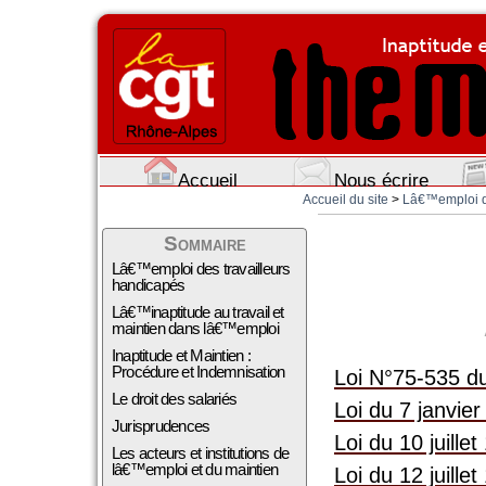
Accueil
Nous écrire
Accueil du site
>
Lâ€™emploi de
Sommaire
Lâ€™emploi des travailleurs
handicapés
Lâ€™inaptitude au travail et
maintien dans lâ€™emploi
Inaptitude et Maintien :
Procédure et Indemnisation
Loi N°75-535 du
Le droit des salariés
Loi du 7 janvie
Jurisprudences
Loi du 10 juille
Les acteurs et institutions de
lâ€™emploi et du maintien
Loi du 12 juille