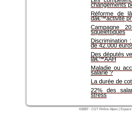
Les compétenc
changements po
Réforme de lâ
dâ€™activité pr
Campagne 201
squelettiques
Discrimination
de 42.000 euros
Des députés veu
lâ€™AAH
Maladie ou acci
salarié ?
La durée de cot
22% des salar
stress
©2007 -
CGT Rhône-Alpes
|
Espace 