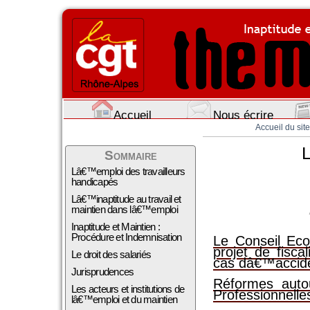
Accueil
Nous écrire
Accueil du site
L
Sommaire
Lâ€™emploi des travailleurs
handicapés
Lâ€™inaptitude au travail et
maintien dans lâ€™emploi
Inaptitude et Maintien :
Procédure et Indemnisation
Le Conseil Ec
projet de fisca
Le droit des salariés
cas dâ€™acciden
Jurisprudences
Réformes auto
Les acteurs et institutions de
Professionnelle
lâ€™emploi et du maintien