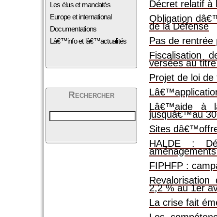
Décret relatif 
Les élus et mandatés
Europe et international
Obligation dâ€™
de la Défense
Documentations
Pas de rentrée
Lâ€™info et lâ€™actualités
Fiscalisation 
versées au titre
Projet de loi d
Lâ€™application
Rechercher
Lâ€™aide à l
jusquâ€™au 30 
Sites dâ€™offr
HALDE : Déli
aménagements 
FIPHFP : campag
Revalorisation
2,2 % au 1er avr
La crise fait é