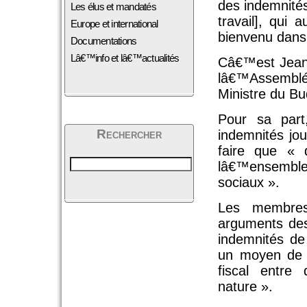
des indemnité
Les élus et mandatés
travail], qui 
Europe et international
bienvenu dans
Documentations
Lâ€™info et lâ€™actualités
Câ€™est Jean
lâ€™Assemblée
Ministre du Bud
Pour sa part
Rechercher
indemnités jou
faire que «
lâ€™ensemble 
sociaux ».
Les membre
arguments des
indemnités d
un moyen de r
fiscal entr
nature ».