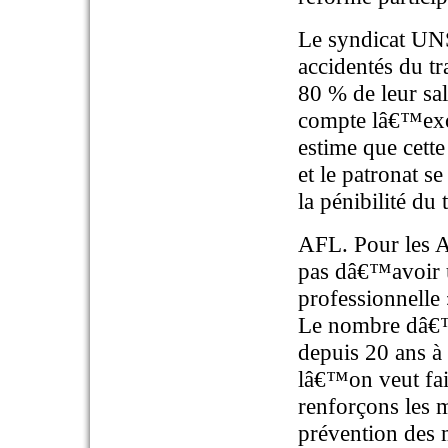
Le syndicat UNS
accidentés du t
80 % de leur sal
compte lâ€™exon
estime que cette
et le patronat s
la pénibilité du 
AFL. Pour les As
pas dâ€™avoir u
professionnelle 
Le nombre dâ€™
depuis 20 ans à 
lâ€™on veut fair
renforçons les m
prévention des m