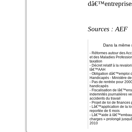
dâ€™entreprise
Sources : AEF
Dans la même 
- Réformes autour des Acc
et des Maladies Profession
taxation
- Décret relatif à la revalor
lâ€™AAH
- Obligation dâ€™emploi d
Handicapés - Ministère de
- Pas de rentrée pour 200
handicapés
- Fiscalisation de lâ€™en
indemnités journalières ve
accidents du travail
- Projet de loi de finances
- Lâ€™application de la lo
reportée de 6 mois
- Lâ€™aide à lâ€™embau
charges » prolongé jusqu
2010