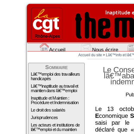
Accueil
Nous écrire
Accueil du site
>
Lâ€™info et lâ€™
Sommaire
Le Conse
lâ€™aban
Lâ€™emploi des travailleurs
handicapés
indemn
Lâ€™inaptitude au travail et
maintien dans lâ€™emploi
Pub
Inaptitude et Maintien :
Procédure et Indemnisation
Le 13 octob
Le droit des salariés
E
conomique
Jurisprudences
saisi par le
Les acteurs et institutions de
déclaré que «
lâ€™emploi et du maintien