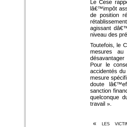
Le Cese rappe
lâ€™impôt asso
de position r
rétablisseme
agissant dâ€™
niveau des pré
Toutefois, le 
mesures au «
désavantager 
Pour le consei
accidentés du 
mesure spécifi
doute lâ€™ef
sanction finan
quelconque d
travail ».
« les vict