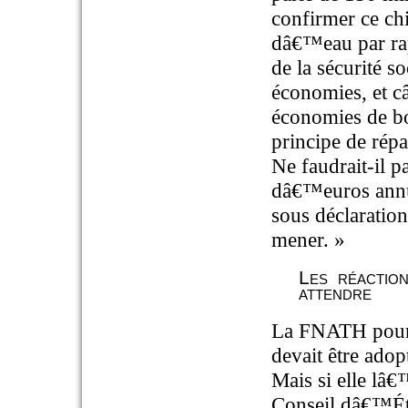
confirmer ce ch
dâ€™eau par rap
de la sécurité s
économies, et câ
économies de bo
principe de répa
Ne faudrait-il p
dâ€™euros annue
sous déclaration
mener. »
Les réactio
attendre
La FNATH pourra
devait être adop
Mais si elle lâ€
Conseil dâ€™Éta