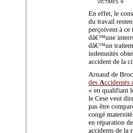
victimes »
En effet, le con
du travail reste
perçoivent à ce 
dâ€™une interru
dâ€™un traitemen
indemnités obt
accident de la ci
Arnaud de Broca
des
A
ccidentés
« en qualifiant
le Cese veut dir
pas être comparé
congé maternité
en réparation d
accidents de la r