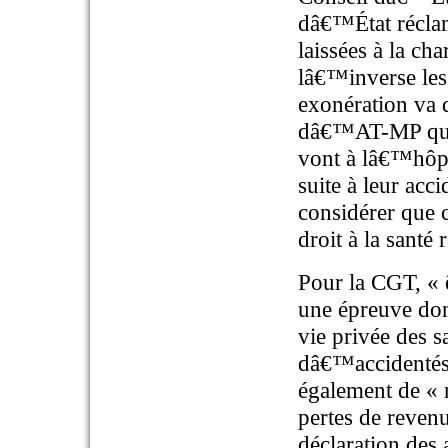
dâ€™État réclam
laissées à la ch
lâ€™inverse les 
exonération va d
dâ€™AT-MP qui 
vont à lâ€™hôpi
suite à leur acc
considérer que c
droit à la santé 
Pour la CGT, « 
une épreuve don
vie privée des s
dâ€™accidentés 
également de « r
pertes de reven
déclaration des 