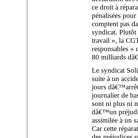
ce droit à répara
pénalisées pour 
comptent pas dan
syndicat. Plutôt
travail », la C
responsables » d
80 milliards dâ
Le syndicat Sol
suite à un accid
jours dâ€™arrêt
journalier de b
sont ni plus ni
dâ€™un préjudic
assimilée à un s
Car cette répar
des préjudices s