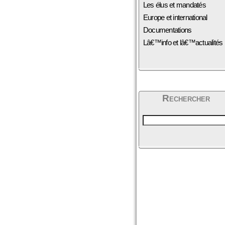
Les élus et mandatés
Europe et international
Documentations
Lâ€™info et lâ€™actualités
Rechercher