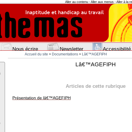
Aller au contenu
-
Aller aux menus
-
Aller à la 
Nous écrire
Newsletter
Accessibilité
Accueil du site
>
Documentations
>
Lâ€™AGEFIPH
Lâ€™AGEFIPH
s
Articles de cette rubrique
Présentation de lâ€™AGEFIPH
e