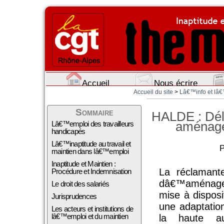
Accueil
Nous écrire
Accueil du site
>
Lâ€™info et lâ€
Sommaire
HALDE : Déli
aménage
Lâ€™emploi des travailleurs
handicapés
Lâ€™inaptitude au travail et
P
maintien dans lâ€™emploi
Inaptitude et Maintien :
La réclamante
Procédure et Indemnisation
dâ€™aménagem
Le droit des salariés
mise à dispos
Jurisprudences
une adaptatio
Les acteurs et institutions de
lâ€™emploi et du maintien
la haute a