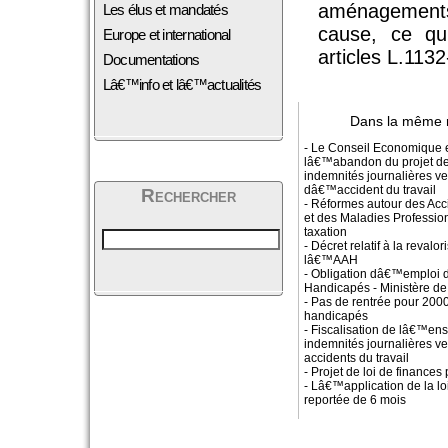
aménagements 
Les élus et mandatés
cause, ce qu
Europe et international
articles L.113
Documentations
Lâ€™info et lâ€™actualités
Dans la même 
- Le Conseil Economique e
lâ€™abandon du projet de 
indemnités journalières v
dâ€™accident du travail
Rechercher
- Réformes autour des Acc
et des Maladies Profession
taxation
- Décret relatif à la revalor
lâ€™AAH
- Obligation dâ€™emploi d
Handicapés - Ministère de
- Pas de rentrée pour 200
handicapés
- Fiscalisation de lâ€™en
indemnités journalières ve
accidents du travail
- Projet de loi de finances
- Lâ€™application de la lo
reportée de 6 mois