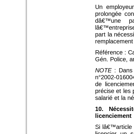
Un employeur
prolongée con
dâ€™une pa
lâ€™entrepri
part la nécess
remplacement d
Référence : Ca
Gén. Police, a
NOTE
: Dans 
n°2002-016004
de licencieme
précise et le
salarié et la n
10. Nécessi
licenciement
Si lâ€™article 
licencier un 