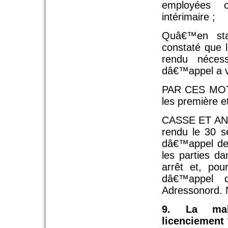
employées 
intérimaire ;
Quâ€™en sta
constaté que l
rendu nécess
dâ€™appel a vi
PAR CES MOTIF
les première e
CASSE ET ANNU
rendu le 30 s
dâ€™appel de 
les parties da
arrêt et, pou
dâ€™appel 
Adressonord. 
9. La mal
licenciement 