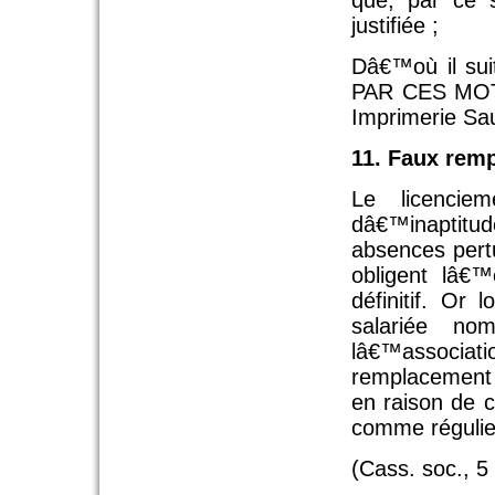
que, par ce s
justifiée ;
Dâ€™où il sui
PAR CES MOTI
Imprimerie S
11. Faux remp
Le licencie
dâ€™inaptitu
absences pert
obligent lâ€
définitif. Or
salariée no
lâ€™associat
remplacement d
en raison de 
comme régulie
(Cass. soc., 5