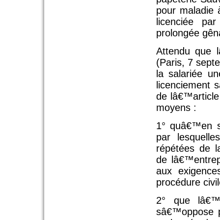
pour maladie 
licen­ciée p
prolongée gêna
Attendu que l
(Paris, 7 sep
la salariée u
licenciement s
de lâ€™article
moyens :
1° quâ€™en st
par lesquelle
répétées de l
de lâ€™entrep
aux exigence
procédure civil
2° que lâ€™
sâ€™oppose p