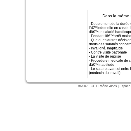
Dans la même 
- Doublement de la durée 
lâ€™indemnité en cas de 
dâ€™un salarié handicap
- Pendant lâ€™arrêt mala
- Quelques autres décisio
droits des salariés concer
- Invalidité, inaptitude
- Contre visite patronale
- La visite de reprise
- Procédure médicale de c
dâ€™inaptitude
- Le salaire avant et entre 
(médecin du travail)
©2007 -
CGT Rhône-Alpes
|
Espace 