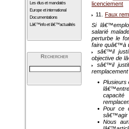
Les élus et mandatés
licenciement
Europe et international
11.
Faux remp
Documentations
Lâ€™info et lâ€™actualités
Si lâ€™employ
salarié malad
perturbe le fo
faire quâ€™à u
sâ€™il justi
Rechercher
objective de l
sâ€™il justi
remplacement d
Plusieurs 
lâ€™entre
capacit
remplacem
Pour ce q
sâ€™agir
Nous auri
lâ€™articl