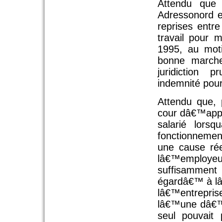
Attendu que
Adressonord 
reprises entr
travail pour 
1995, au moti
bonne marche
juridiction
indemnité pour
Attendu que,
cour dâ€™app
salarié lors
fonctionnement
une cause rée
lâ€™employeur
suffisammen
égardâ€™ à lâ
lâ€™entrepri
lâ€™une dâ€™e
seul pouvait 