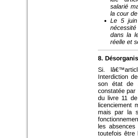
salarié m
la cour d
Le 5 juin
nécessité
dans la l
réelle et 
8. Désorganis
Si. lâ€™arti
Interdiction d
son état de 
constatée par 
du livre 11 
licenciement 
mais par la s
fonctionnemen
les absences 
toutefois être