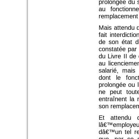
prolongée du s
au fonctionn
remplacement dé
Mais attendu q
fait interdict
de son état d
constatée par 
du Livre II d
au licencieme
salarié, mais
dont le fonc
prolongée ou l
ne peut toute
entraînent la
son remplaceme
Et attendu 
lâ€™employeu
dâ€™un tel re