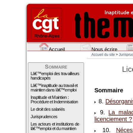
Accueil
Nous écrire
Accueil du site
>
Jurispru
Sommaire
Lic
Lâ€™emploi des travailleurs
handicapés
Lâ€™inaptitude au travail et
Sommaire
maintien dans lâ€™emploi
Inaptitude et Maintien :
8.
Désorganis
Procédure et Indemnisation
Le droit des salariés
9.
La malad
Jurisprudences
licenciement ?
Les acteurs et institutions de
lâ€™emploi et du maintien
10.
Néces