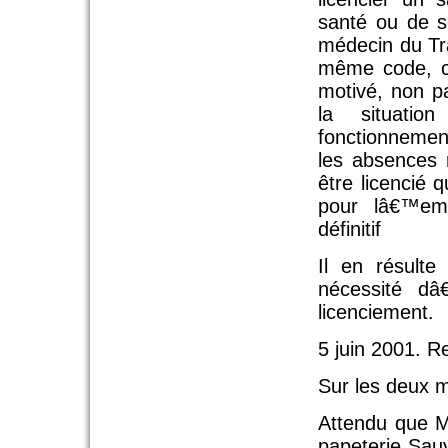
santé ou de s
médecin du Tra
même code, c
motivé, non p
la situatio
fonctionnemen
les absences r
être licencié 
pour lâ€™em
définitif
Il en résulte
nécessité dâ
licenciement.
5 juin 2001. Re
Sur les deux m
Attendu que M
papeterie Sauv