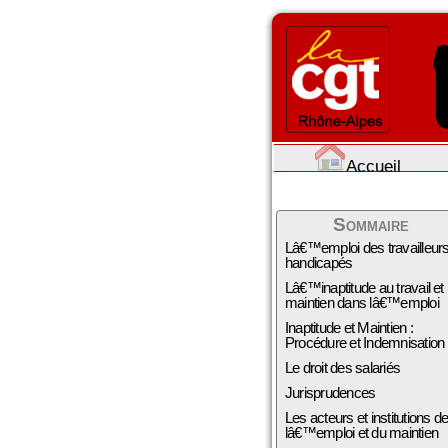
Accueil
Sommaire
Lâ€™emploi des travailleur
handicapés
Lâ€™inaptitude au travail et
maintien dans lâ€™emploi
Inaptitude et Maintien :
Procédure et Indemnisation
Le droit des salariés
Jurisprudences
Les acteurs et institutions d
lâ€™emploi et du maintien