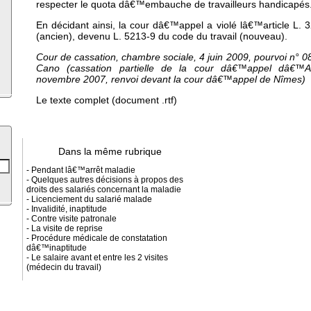
respecter le quota dâ€™embauche de travailleurs handicapés
En décidant ainsi, la cour dâ€™appel a violé lâ€™article L. 3
(ancien), devenu L. 5213-9 du code du travail (nouveau).
Cour de cassation, chambre sociale, 4 juin 2009, pourvoi n° 0
Cano (cassation partielle de la cour dâ€™appel dâ€™A
novembre 2007, renvoi devant la cour dâ€™appel de Nîmes)
Le texte complet (document .rtf)
Dans la même rubrique
- Pendant lâ€™arrêt maladie
- Quelques autres décisions à propos des
droits des salariés concernant la maladie
- Licenciement du salarié malade
- Invalidité, inaptitude
- Contre visite patronale
- La visite de reprise
- Procédure médicale de constatation
dâ€™inaptitude
- Le salaire avant et entre les 2 visites
(médecin du travail)