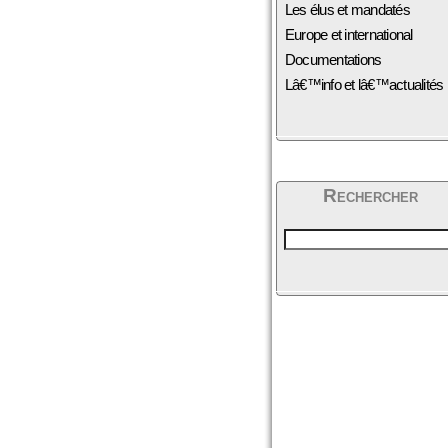
Les élus et mandatés
Europe et international
Documentations
Lâ€™info et lâ€™actualités
Rechercher