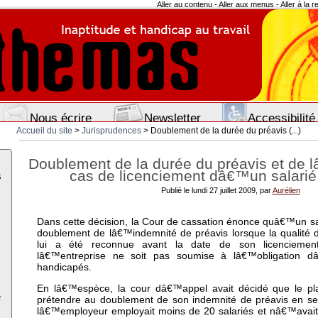
Aller au contenu
-
Aller aux menus
-
Aller à la 
Nous écrire
Newsletter
Accessibilité
Accueil du site
>
Jurisprudences
> Doublement de la durée du préavis (...)
Doublement de la durée du préavis et de 
cas de licenciement dâ€™un salari
s
Publié le lundi 27 juillet 2009, par
Aurélien
Dans cette décision, la Cour de cassation énonce quâ€™un sa
doublement de lâ€™indemnité de préavis lorsque la qualité d
lui a été reconnue avant la date de son licenciemen
lâ€™entreprise ne soit pas soumise à lâ€™obligation d
handicapés.
En lâ€™espèce, la cour dâ€™appel avait décidé que le pl
e
prétendre au doublement de son indemnité de préavis en se 
lâ€™employeur employait moins de 20 salariés et nâ€™avait 