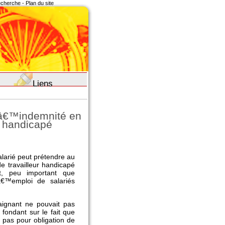
recherche
-
Plan du site
Liens
lâ€™indemnité en
é handicapé
larié peut prétendre au
e travailleur handicapé
t, peu important que
â€™emploi de salariés
aignant ne pouvait pas
fondant sur le fait que
pas pour obligation de